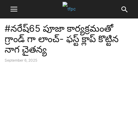
#నరేష్65 పూజా కార్యక్రమంతో
గ్రాండ్ గా లాంచ్- ఫస్ట్ క్లాప్ కొట్టిన
నాగ చైతన్య
September 6, 2025