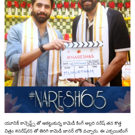
యూనిక్ కాన్సెప్ట్స్ తో ఆకట్టుకున్న కామెడీ కింగ్ అల్లరి నరేష్ తన కొత్త
చిత్రం #నరేష్65 తో తిరిగి కామెడీ జానర్ లోకి వచ్చారు. ఈ ఎక్సయిటింగ్