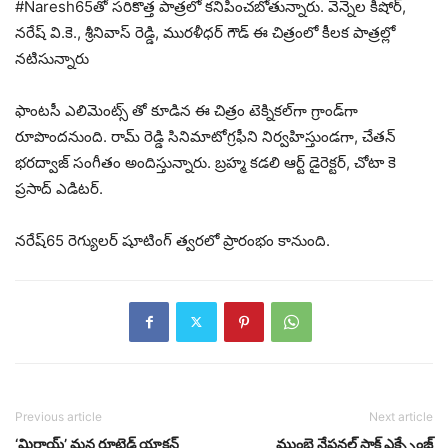
#Naresh65తో సరికొత్త పాత్రలో కనిపించబోతున్నారు. వెన్నెల కిషోర్,
నరేష్ వి.కె., శ్రీనివాస్ రెడ్డి, మురళీధర్ గౌడ్ ఈ చిత్రంలో కీలక పాత్రల్లో
నటిసున్నారు
ఫాంటసీ ఎలిమెంట్స్ తో కూడిన ఈ చిత్రం టెక్నికల్‌గా గ్రాండ్‌గా
రూపొందనుంది. రామ్ రెడ్డి సినిమాటోగ్రఫీని నిర్వహిస్తుండగా, చేతన్
భరద్వాజ్ సంగీతం అందిస్తున్నారు. బ్రహ్మ కడలి ఆర్ట్ డైరెక్టర్, చోటా కె
ప్రసాద్ ఎడిటర్.
నరేష్65 రెగ్యులర్ షూటింగ్ త్వరలో ప్రారంభం కానుంది.
Previous article
Next article
‘మిరాయ్‌’ మన రూటెడ్ యాక్షన్
ముంబై నేషనల్ స్టాక్ ఎక్స్చేంజ్