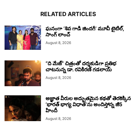
RELATED ARTICLES
ఘనంగా ‘శివ గాడి జింద‌గీ’ మూవీ టైటిల్,
సాంగ్ లాంచ్
August 8, 2026
“ది మేజ్” చిత్రంతో దర్శకుడిగా ప్రతిభ
చాటనున్న డా. రవికిరణ్ గడలాయ్
August 8, 2026
అజ్ఞాత వీరుల అద్భుతమైన కథతో తెరకెక్కిన
‘భారత్ భాగ్య విధాత’ను అందిస్తోన్న జీ5
హిందీ
August 8, 2026