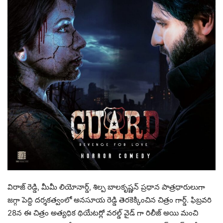
విరాజ్ రెడ్డి, మీమీ లియోనార్డ్, శిల్ప బాలకృష్ణన్ ప్రధాన పాత్రధారులుగా
జగ్గా పెద్ది దర్శకత్వంలో అనసూయ రెడ్డి తెరకెక్కించిన చిత్రం గార్డ్. ఫిబ్రవరి
28న ఈ చిత్రం అత్యధిక థియేటర్లో వరల్డ్ వైడ్ గా రిలీజ్ అయి మంచి