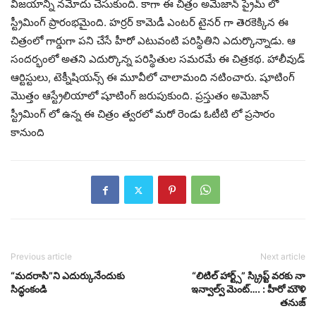
విజయాన్ని నమోదు చేసుకుంది. కాగా ఈ చిత్రం అమెజాన్ ప్రైమ్ లో
స్ట్రీమింగ్ ప్రారంభమైంది. హర్రర్ కామెడీ ఎంటర్ టైనర్ గా తెరకెక్కిన ఈ
చిత్రంలో గార్డుగా పని చేసే హీరో ఎటువంటి పరిస్థితిని ఎదుర్కొన్నాడు. ఆ
సందర్భంలో అతని ఎదుర్కొన్న పరిస్థితుల సమరమే ఈ చిత్రకథ. హాలీవుడ్
ఆర్టిస్టులు, టెక్నీషియన్స్ ఈ మూవీలో చాలామంది నటించారు. షూటింగ్
మొత్తం ఆస్ట్రేలియాలో షూటింగ్ జరుపుకుంది. ప్రస్తుతం అమెజాన్
స్ట్రీమింగ్ లో ఉన్న ఈ చిత్రం త్వరలో మరో రెండు ఓటీటి లో ప్రసారం
కానుంది
Previous article
Next article
“మదరాసి”ని ఎదుర్కునేందుకు
“లిటిల్ హార్ట్స్” స్క్రిప్ట్ వరకు నా
సిద్ధంకండి
ఇన్వాల్వ్ మెంట్…. : హీరో మౌళి
తనుజ్