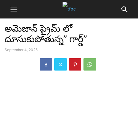
అమెజాన్ ప్రైమ్ లో
దూసుకుపోతున్న” గార్డ్”
September 4, 2025