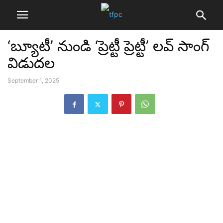
‘బ్యూటీ’ నుండి ‘ప్రెట్టీ ప్రెట్టీ’ లవ్ సాంగ్‌
విడుదల
September 1, 2025