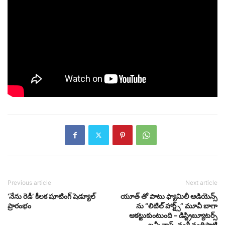
Previous article
Next article
‘నేను రెడీ’ కీలక షూటింగ్ షెడ్యూల్
యూత్ తో పాటు ఫ్యామిలీ ఆడియెన్స్
ప్రారంభం
ను “లిటిల్ హార్ట్స్” మూవీ బాగా
ఆకట్టుకుంటుంది – డిస్ట్రిబ్యూటర్స్
బన్నీవాస్, వంశీ నందిపాటి