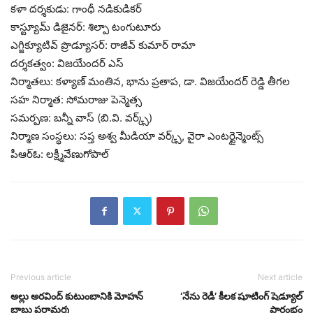
కళా దర్శకుడు: గాంధీ నడికుడికర్
కాస్ట్యూమ్ డిజైనర్‌: శిల్పా టంగుటూరు
ఎగ్జిక్యూటివ్ ప్రొడ్యూసర్‌: రాజీవ్ కుమార్ రామా
దర్శకత్వం: విజయేందర్ ఎస్
నిర్మాతలు: కళ్యాణ్ మంతిన, భాను ప్రతాప, డా. విజయేందర్ రెడ్డి తీగల
సహ నిర్మాత: సోమరాజు పెన్మెత్స
సమర్పణ: బన్నీ వాస్ (బి.వి. వర్క్స్)
నిర్మాణ సంస్థలు: సప్త అశ్వ మీడియా వర్క్స్, వైరా ఎంటర్టైన్మెంట్స్
పీఆర్ఓ: లక్ష్మీవేణుగోపాల్
Previous article
Next article
అల్లు అరవింద్ కుటుంబానికి మోహన్
‘నేను రెడీ’ కీలక షూటింగ్ షెడ్యూల్
బాబు పరామర్శ
ప్రారంభం