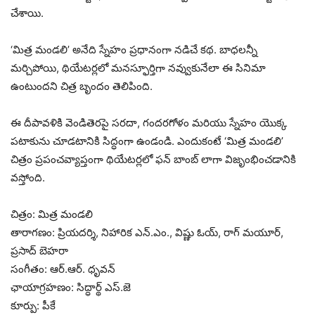
చేశాయి.
‘మిత్ర మండలి’ అనేది స్నేహం ప్రధానంగా నడిచే కథ. బాధలన్నీ
మర్చిపోయి, థియేటర్లలో మనస్ఫూర్తిగా నవ్వుకునేలా ఈ సినిమా
ఉంటుందని చిత్ర బృందం తెలిపింది.
ఈ దీపావళికి వెండితెరపై సరదా, గందరగోళం మరియు స్నేహం యొక్క
పటాకును చూడటానికి సిద్ధంగా ఉండండి. ఎందుకంటే ‘మిత్ర మండలి’
చిత్రం ప్రపంచవ్యాప్తంగా థియేటర్లలో ఫన్ బాంబ్ లాగా విజృంభించడానికి
వస్తోంది.
చిత్రం: మిత్ర మండలి
తారాగణం: ప్రియదర్శి, నిహారిక ఎన్.ఎం., విష్ణు ఓయ్, రాగ్ మయూర్,
ప్రసాద్ బెహరా
సంగీతం: ఆర్.ఆర్. ధృవన్
ఛాయాగ్రహణం: సిద్ధార్థ్ ఎస్.జె
కూర్పు: పీకే