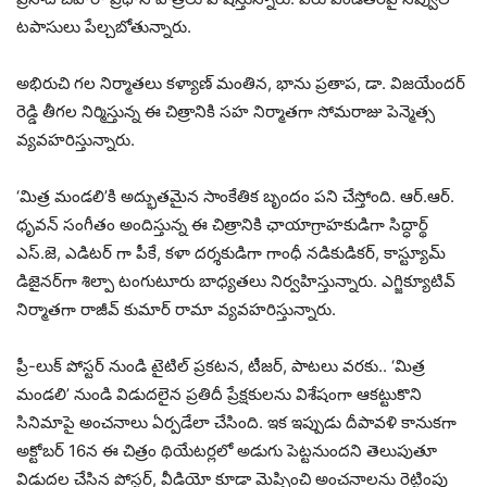
టపాసులు పేల్చబోతున్నారు.
అభిరుచి గల నిర్మాతలు కళ్యాణ్ మంతిన, భాను ప్రతాప, డా. విజయేందర్
రెడ్డి తీగల నిర్మిస్తున్న ఈ చిత్రానికి సహ నిర్మాతగా సోమరాజు పెన్మెత్స
వ్యవహరిస్తున్నారు.
‘మిత్ర మండలి’కి అద్భుతమైన సాంకేతిక బృందం పని చేస్తోంది. ఆర్.ఆర్.
ధృవన్ సంగీతం అందిస్తున్న ఈ చిత్రానికి ఛాయాగ్రాహకుడిగా సిద్ధార్థ్
ఎస్.జె, ఎడిటర్ గా పీకే, కళా దర్శకుడిగా గాంధీ నడికుడికర్, కాస్ట్యూమ్
డిజైనర్‌గా శిల్పా టంగుటూరు బాధ్యతలు నిర్వహిస్తున్నారు. ఎగ్జిక్యూటివ్
నిర్మాతగా రాజీవ్ కుమార్ రామా వ్యవహరిస్తున్నారు.
ప్రీ-లుక్ పోస్టర్ నుండి టైటిల్ ప్రకటన, టీజర్, పాటలు వరకు.. ‘మిత్ర
మండలి’ నుండి విడుదలైన ప్రతిదీ ప్రేక్షకులను విశేషంగా ఆకట్టుకొని
సినిమాపై అంచనాలు ఏర్పడేలా చేసింది. ఇక ఇప్పుడు దీపావళి కానుకగా
అక్టోబర్ 16న ఈ చిత్రం థియేటర్లలో అడుగు పెట్టనుందని తెలుపుతూ
విడుదల చేసిన పోస్టర్, వీడియో కూడా మెప్పించి అంచనాలను రెట్టింపు