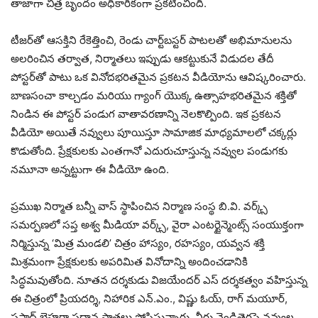
తాజాగా చిత్ర బృందం అధికారికంగా ప్రకటించింది.
టీజర్‌తో ఆసక్తిని రేకెత్తించి, రెండు చార్ట్‌బస్టర్ పాటలతో అభిమానులను
అలరించిన తర్వాత, నిర్మాతలు ఇప్పుడు ఆకట్టుకునే విడుదల తేదీ
పోస్టర్‌తో పాటు ఒక వినోదభరితమైన ప్రకటన వీడియోను ఆవిష్కరించారు.
బాణసంచా కాల్చడం మరియు గ్యాంగ్ యొక్క ఉత్సాహభరితమైన శక్తితో
నిండిన ఈ పోస్టర్ పండుగ వాతావరణాన్ని నెలకొల్పింది. ఇక ప్రకటన
వీడియో అయితే నవ్వులు పూయిస్తూ సామాజిక మాధ్యమాలలో చక్కర్లు
కొడుతోంది. ప్రేక్షకులకు ఎంతగానో ఎదురుచూస్తున్న నవ్వుల పండుగకు
నమూనా అన్నట్టుగా ఈ వీడియో ఉంది.
ప్రముఖ నిర్మాత బన్నీ వాస్ స్థాపించిన నిర్మాణ సంస్థ బి.వి. వర్క్స్
సమర్పణలో సప్త అశ్వ మీడియా వర్క్స్, వైరా ఎంటర్టైన్మెంట్స్ సంయుక్తంగా
నిర్మిస్తున్న ‘మిత్ర మండలి’ చిత్రం హాస్యం, రహస్యం, యవ్వన శక్తి
మిశ్రమంగా ప్రేక్షకులకు అపరిమిత వినోదాన్ని అందించడానికి
సిద్ధమవుతోంది. నూతన దర్శకుడు విజయేందర్ ఎస్ దర్శకత్వం వహిస్తున్న
ఈ చిత్రంలో ప్రియదర్శి, నిహారిక ఎన్.ఎం., విష్ణు ఓయ్, రాగ్ మయూర్,
ప్రసాద్ బెహరా ప్రధాన పాత్రలు పోషిస్తున్నారు. వీరు వెండితెరపై నవ్వుల