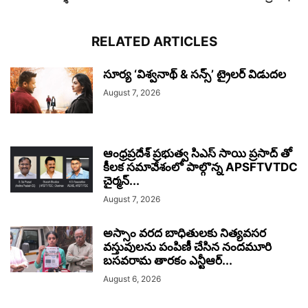
RELATED ARTICLES
సూర్య ‘విశ్వనాథ్ & సన్స్’ ట్రైలర్ విడుదల
August 7, 2026
ఆంధ్రప్రదేశ్ ప్రభుత్వ సిఎస్ సాయి ప్రసాద్ తో
కీలక సమావేశంలో పాల్గొన్న APSFTVTDC
చైర్మన్...
August 7, 2026
అస్సాం వరద బాధితులకు నిత్యవసర
వస్తువులను పంపిణీ చేసిన నందమూరి
బసవరామ తారకం ఎన్టీఆర్...
August 6, 2026