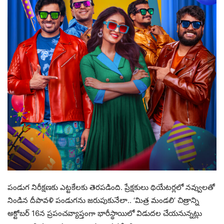
పండుగ నిరీక్షణకు ఎట్టకేలకు తెరపడింది. ప్రేక్షకులు థియేటర్లలో నవ్వులతో
నిండిన దీపావళి పండుగను జరుపుకునేలా.. ‘మిత్ర మండలి’ చిత్రాన్ని
అక్టోబర్ 16న ప్రపంచవ్యాప్తంగా భారీస్థాయిలో విడుదల చేయనున్నట్లు