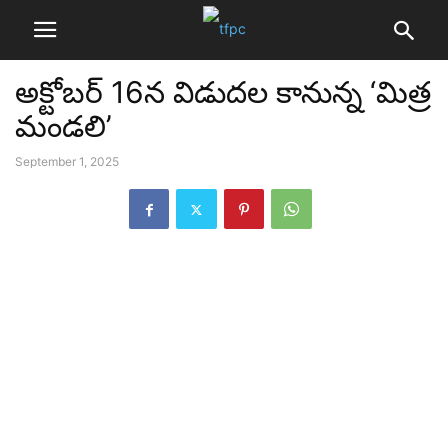
అక్టోబర్ 16న విడుదల కానున్న ‘మిత్ర
మండలి’
September 1, 2025