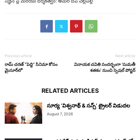
స్క్రీన్ ప్లే మరియు దర్శకత్వం: అమర్ దీప్ చల్లపల్లి
Previous article
Next article
రామ్ చరణ్ “పెద్ది” సినిమా కోసం
వినాయక చవితి సందర్భంగా ‘సుమతీ
మైసూర్‌లో
శతకం’ నుంచి స్పెషల్ పోస్టర్
RELATED ARTICLES
సూర్య ‘విశ్వనాథ్ & సన్స్’ ట్రైలర్ విడుదల
August 7, 2026