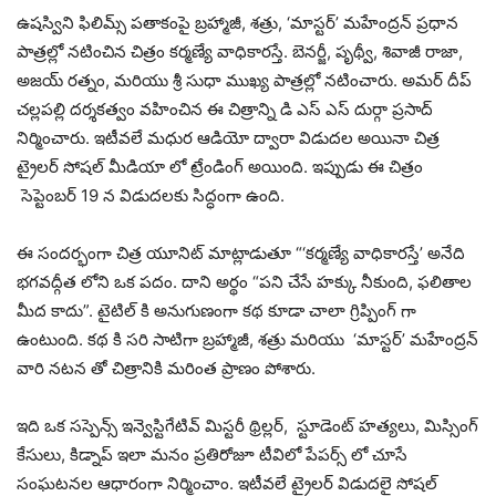
ఉషస్విని ఫిలిమ్స్ పతాకంపై బ్రహ్మాజీ, శత్రు, ‘మాస్టర్’ మహేంద్రన్ ప్రధాన
పాత్రల్లో నటించిన చిత్రం కర్మణ్యే వాధికారస్తే. బెనర్జీ, పృథ్వీ, శివాజీ రాజా,
అజయ్ రత్నం, మరియు శ్రీ సుధా ముఖ్య పాత్రల్లో నటించారు. అమర్ దీప్
చల్లపల్లి దర్శకత్వం వహించిన ఈ చిత్రాన్ని డి ఎస్ ఎస్ దుర్గా ప్రసాద్
నిర్మించారు. ఇటీవలే మధుర ఆడియో ద్వారా విడుదల అయినా చిత్ర
ట్రైలర్ సోషల్ మీడియా లో ట్రేండింగ్ అయింది. ఇప్పుడు ఈ చిత్రం
సెప్టెంబర్ 19 న విడుదలకు సిద్ధంగా ఉంది.
ఈ సందర్భంగా చిత్ర యూనిట్ మాట్లాడుతూ “‘కర్మణ్యే వాధికారస్తే’ అనేది
భగవద్గీత లోని ఒక పదం. దాని అర్థం “పని చేసే హక్కు నీకుంది, ఫలితాల
మీద కాదు”. టైటిల్ కి అనుగుణంగా కథ కూడా చాలా గ్రిప్పింగ్ గా
ఉంటుంది. కథ కి సరి సాటిగా బ్రహ్మాజీ, శత్రు మరియు ‘మాస్టర్’ మహేంద్రన్
వారి నటన తో చిత్రానికి మరింత ప్రాణం పోశారు.
ఇది ఒక సస్పెన్స్ ఇన్వెస్టిగేటివ్ మిస్టరీ థ్రిల్లర్, స్టూడెంట్ హత్యలు, మిస్సింగ్
కేసులు, కిడ్నాప్ ఇలా మనం ప్రతిరోజూ టీవిలో పేపర్స్ లో చూసే
సంఘటనల ఆధారంగా నిర్మించాం. ఇటీవలే ట్రైలర్ విడుదలై సోషల్