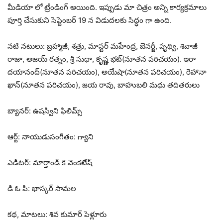
మీడియా లో ట్రేండింగ్ అయింది. ఇప్పుడు మా చిత్రం అన్ని కార్యక్రమాలు
పూర్తి చేసుకుని సెప్టెంబర్ 19 న విడుదలకు సిద్ధం గా ఉంది.
నటి నటులు: బ్రహ్మాజీ, శత్రు, మాస్టర్ మహేంద్ర, బెనర్జీ, పృథ్వి, శివాజీ
రాజా, అజయ్ రత్నం, శ్రీ సుధా, కృష్ణ భట్(నూతన పరిచయం). ఇరా
దయానంద్(నూతన పరిచయం), అయేషా(నూతన పరిచయం), రెహానా
ఖాన్(నూతన పరిచయం), జయ రావు, బాహుబలి మధు తదితరులు
బ్యానర్: ఉషస్విని ఫిలిమ్స్
ఆర్ట్: నాయుడుసంగీతం: గ్యాని
ఎడిటర్: మార్తాండ్ కె వెంకటేష్
డి ఓ పి: భాస్కర్ సామల
కథ, మాటలు: శివ కుమార్ పెళ్లూరు