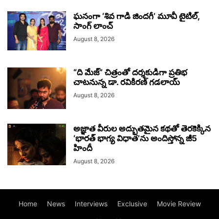
ఘనంగా ‘శివ గాడి జింద‌గీ’ మూవీ టైటిల్,
సాంగ్ లాంచ్
August 8, 2026
“ది మేజ్” చిత్రంతో దర్శకుడిగా ప్రతిభ
చాటనున్న డా. రవికిరణ్ గడలాయ్
August 8, 2026
అజ్ఞాత వీరుల అద్భుతమైన కథతో తెరకెక్కిన
‘భారత్ భాగ్య విధాత’ను అందిస్తోన్న జీ5
హిందీ
August 8, 2026
Home
News
Interviews
Exclusive
Movie Review