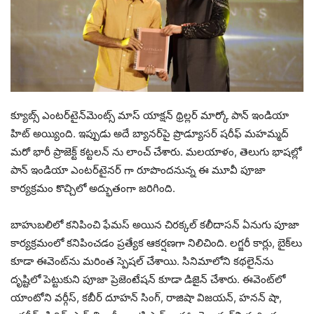
క్యూబ్స్ ఎంటర్‌టైన్‌మెంట్స్ మాస్ యాక్షన్ థ్రిల్లర్ మార్కో పాన్ ఇండియా
హిట్ అయ్యింది. ఇప్పుడు అదే బ్యానర్‌పై ప్రొడ్యూసర్ షరీఫ్ మహమ్మద్
మరో భారీ ప్రాజెక్ట్ కట్టలన్ ను లాంచ్ చేశారు. మలయాళం, తెలుగు భాషల్లో
పాన్ ఇండియా ఎంటర్‌టైనర్‌ గా రూపొందనున్న ఈ మూవీ పూజా
కార్యక్రమం కొచ్చిలో అద్భుతంగా జరిగింది.
బాహుబలిలో కనిపించి ఫేమస్ అయిన చిరక్కల్ కలీదాసన్ ఏనుగు పూజా
కార్యక్రమంలో కనిపించడం ప్రత్యేక ఆకర్షణగా నిలిచింది. లగ్జరీ కార్లు, బైక్‌లు
కూడా ఈవెంట్‌ను మరింత స్పెషల్ చేశాయి. సినిమాలోని కథలైన్‌ను
దృష్టిలో పెట్టుకుని పూజా ప్రెజెంటేషన్ కూడా డిజైన్ చేశారు. ఈవెంట్‌లో
యాంటోని వర్గీస్, కబీర్ దూహన్ సింగ్, రాజిషా విజయన్, హనన్ షా,