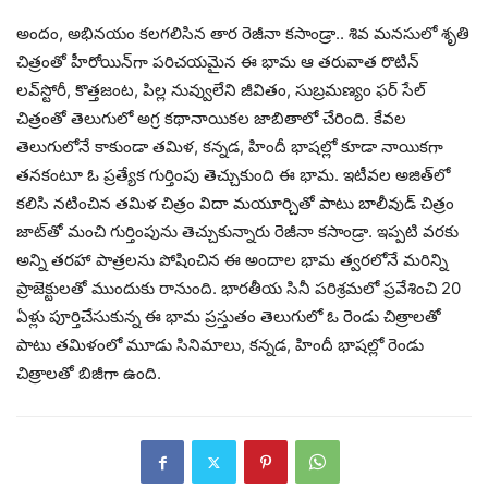
అందం, అభినయం కలగలిసిన తార రెజీనా కసాండ్రా.. శివ మనసులో శృతి
చిత్రంతో హీరోయిన్‌గా పరిచయమైన ఈ భామ ఆ తరువాత రొటిన్‌
లవ్‌స్టోరీ, కొత్తజంట, పిల్ల నువ్వులేని జీవితం, సుబ్రమణ్యం ఫర్‌ సేల్‌
చిత్రంతో తెలుగులో అగ్ర కథానాయికల జాబితాలో చేరింది. కేవల
తెలుగులోనే కాకుండా తమిళ, కన్నడ, హిందీ భాషల్లో కూడా నాయికగా
తనకంటూ ఓ ప్రత్యేక గుర్తింపు తెచ్చుకుంది ఈ భామ. ఇటీవల అజిత్‌లో
కలిసి నటించిన తమిళ చిత్రం విదా మయూర్చితో పాటు బాలీవుడ్‌ చిత్రం
జాట్‌తో మంచి గుర్తింపును తెచ్చుకున్నారు రెజీనా కసాండ్రా. ఇప్పటి వరకు
అన్ని తరహా పాత్రలను పోషించిన ఈ అందాల భామ త్వరలోనే మరిన్ని
ప్రాజెక్టులతో ముందుకు రానుంది. భారతీయ సినీ పరిశ్రమలో ప్రవేశించి 20
ఏళ్లు పూర్తిచేసుకున్న ఈ భామ ప్రస్తుతం తెలుగులో ఓ రెండు చిత్రాలతో
పాటు తమిళంలో మూడు సినిమాలు, కన్నడ, హిందీ భాషల్లో రెండు
చిత్రాలతో బిజీగా ఉంది.