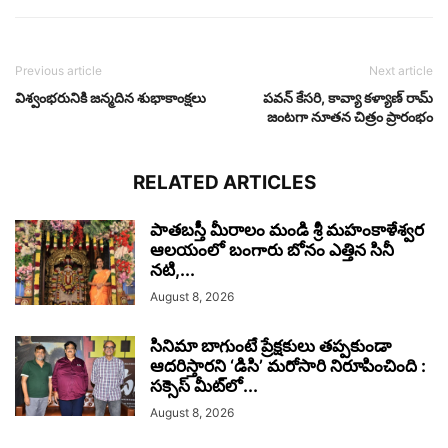
Previous article
Next article
విశ్వంభరునికి జన్మదిన శుభాకాంక్షలు
ప‌వ‌న్ కేస‌రి, కావ్యా క‌ళ్యాణ్ రామ్
జంటగా నూతన చిత్రం ప్రారంభం
RELATED ARTICLES
పాతబస్తీ మీరాలం మండి శ్రీ మహంకాళేశ్వర
ఆలయంలో బంగారు బోనం ఎత్తిన సినీ
నటి,...
August 8, 2026
సినిమా బాగుంటే ప్రేక్షకులు తప్పకుండా
ఆదరిస్తారని ‘డిసి’ మరోసారి నిరూపించింది :
సక్సెస్ మీట్‌లో...
August 8, 2026