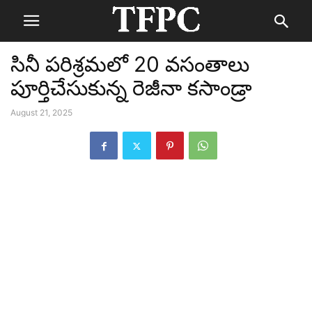
సినీ పరిశ్రమలో 20 వసంతాలు
పూర్తిచేసుకున్న రెజీనా కసాండ్రా
August 21, 2025