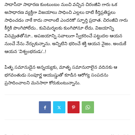
సాదాసీదా సాధారణ కుంటుంబం నుంచి వచ్చిన చిరంజీవి గారు ఒక
అసాధారణ వ్యక్తిగా విజయాలు సాధించి ఎల్లలు దాటి కీర్తిప్రతిష్ఠలు
సాధించడం నాకే కాదు నాలాంటి ఎందరికో స్ఫూర్తి ప్రదాత. చిరంజీవి గారు
కీర్తికి పొంగిపోలేదు.. కువిమర్శలకు కుంగిపోనూ లేదు. విజయాన్ని
వినమ్రతతోనూ.. అపజయాన్ని సవాలుగా స్వీకరించే పట్టుదల ఆయన
నుంచే నేను నేర్చుకున్నాను. అన్నిటిని భరించే శక్తి ఆయన నైజం. అందుకే
ఆయన ‘విశ్వంభరుడు’..!
పితృ సమానుడైన అన్నయ్యకు, మాతృ సమానురాలైన వదినకు ఆ
భగవంతుడు సంపూర్ణ ఆయుష్షుతో కూడిన ఆరోగ్య సంపదను
ప్రసాదించాలని మనసారా కోరుకుంటున్నాను.