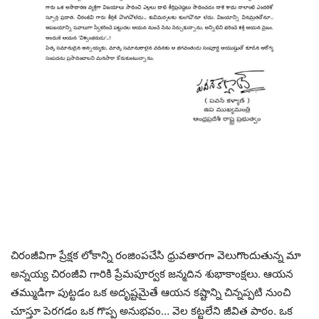
చిరంజీవిగా ప్రేక్షక లోకాన్ని రంజింపచేసి ధ్రువతారగా వెలుగొందుతున్న మా
అన్నయ్య చిరంజీవి గారికి ప్రేమపూర్వక జన్మదిన శుభాకాంక్షలు. ఆయన
తమ్ముడిగా పుట్టడం ఒక అదృష్టమైతే ఆయన కష్టాన్ని చిన్నప్పటి నుంచి
చూస్తూ పెరగడం ఒక గొప్ప అనుభవం… వెల కట్టలేని జీవిత పాఠం. ఒక