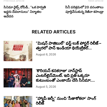
Previous article
Next article
సినిమా రైట్స్ దోపిడీ.. “ఒక పార్వతి
సినీ పరిశ్రమలో 20 వసంతాలు
ఇద్దరు దేవదాసులు” నిర్మాతల
పూర్తిచేసుకున్న రెజీనా కసాండ్రా
ఆవేదన
RELATED ARTICLES
“మిషన్ పాజిబుల్” ఫస్ట్ లుక్ పోస్టర్ రిలీజ్ –
త్వరలో పాన్ ఇండియా థియేట్రికల్...
August 6, 2026
‘కొరియన్ కనకరాజు’ నాన్‌స్టాప్
ఎంటర్‌టైన్‌మెంట్. ఇది ప్రతి ఒక్కరూ
కుటుంబంతో ఎంజాయ్ చేసే సినిమా:...
August 5, 2026
“హ్యాపీ జర్నీ” నుంచి ‘సీతాకోకలా’ సాంగ్
రిలీజ్