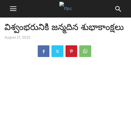
విశ్వంభరునికి జన్మదిన శుభాకాంక్షలు
August 21, 2025