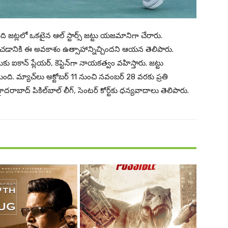
ది జట్లలో ఒకటైన ఆల్ స్టార్స్ జట్టు యజమానిగా చేరారు.
వించడానికి ఈ అవకాశం ఉత్సాహాన్నిచ్చిందని ఆయన తెలిపారు.
 ఐకాన్ ప్లేయర్‌, కెప్టెన్‌గా నాయకత్వం వహిస్తారు. జట్టు
ది. మ్యాచ్‌లు అక్టోబర్ 11 నుంచి నవంబర్ 28 వరకు ప్రతి
ాద్ పికిల్‌బాల్ లీగ్, సెంటర్ కోర్ట్‌కు ధన్యవాదాలు తెలిపారు.