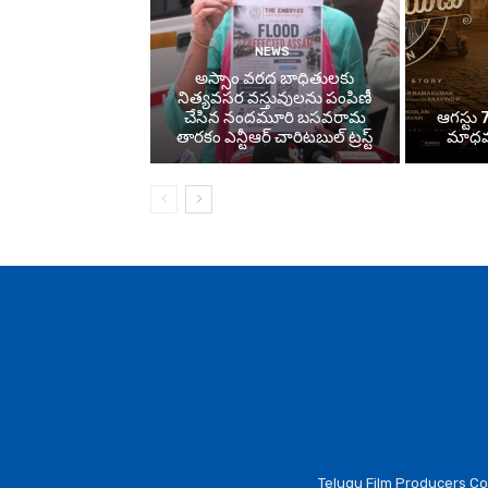
NEWS
అస్సాం వరద బాధితులకు
నిత్యవసర వస్తువులను పంపిణీ
చేసిన నందమూరి బసవరామ
ఆగస్టు 7
తారకం ఎన్టీఆర్ చారిటబుల్ ట్రస్ట్
మాధవన
Telugu Film Producers Cou