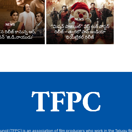
NEWS
NEWS
“మిషన్ పాజిబుల్” ఫస్ట్ లుక్ పోస్టర్
న రిలీజ్ కానున్న ఆర్‌.
రిలీజ్ – త్వరలో పాన్ ఇండియా
్‌ ‘జి.డి.నాయుడు’
థియేట్రికల్ రిలీజ్
ncil (TFPC) is an association of film producers who work in the Telugu fi