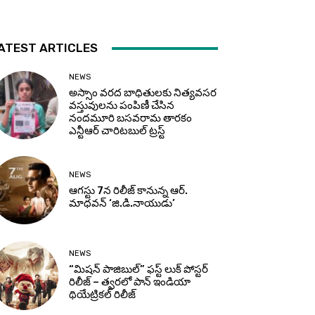
ATEST ARTICLES
NEWS
అస్సాం వరద బాధితులకు నిత్యవసర
వస్తువులను పంపిణీ చేసిన
నందమూరి బసవరామ తారకం
ఎన్టీఆర్ చారిటబుల్ ట్రస్ట్
NEWS
ఆగస్టు 7న రిలీజ్ కానున్న ఆర్‌.
మాధవన్‌ ‘జి.డి.నాయుడు’
NEWS
“మిషన్ పాజిబుల్” ఫస్ట్ లుక్ పోస్టర్
రిలీజ్ – త్వరలో పాన్ ఇండియా
థియేట్రికల్ రిలీజ్