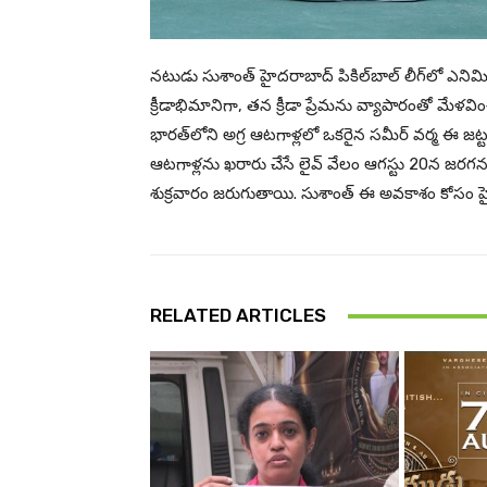
నటుడు సుశాంత్ హైదరాబాద్ పికిల్‌బాల్ లీగ్‌లో ఎనిమి
క్రీడాభిమానిగా, తన క్రీడా ప్రేమను వ్యాపారంతో మేళ
భారత్‌లోని అగ్ర ఆటగాళ్లలో ఒకరైన సమీర్ వర్మ ఈ జట్టుకు
ఆటగాళ్లను ఖరారు చేసే లైవ్ వేలం ఆగస్టు 20న జరగనుం
శుక్రవారం జరుగుతాయి. సుశాంత్ ఈ అవకాశం కోసం హైదరాబ
RELATED ARTICLES