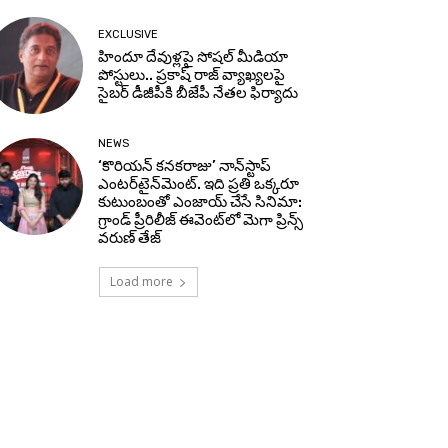
EXCLUSIVE
హిందూ దేవుళ్లపై సోషల్ మీడియా
పోస్టులు.. ప్రకాష్ రాజ్ వ్యాఖ్యలపై
సైబర్ డీజీపీకి బీజేపీ నేతల ఫిర్యాదు
NEWS
‘కొరియన్ కనకరాజు’ నాన్‌స్టాప్
ఎంటర్‌టైన్‌మెంట్. ఇది ప్రతి ఒక్కరూ
కుటుంబంతో ఎంజాయ్ చేసే సినిమా:
గ్రాండ్ ప్రీరిలీజ్ ఈవెంట్‌లో మెగా ప్రిన్స్
వరుణ్ తేజ్
Load more