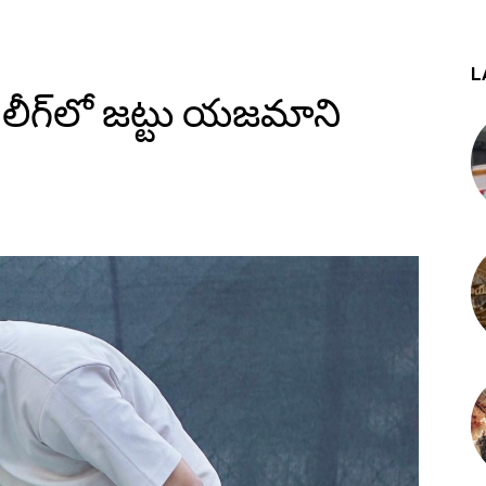
L
్ లీగ్‌లో జట్టు యజమాని