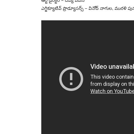
ఆర్ట్ డైరెక్టర్ – దివ్య పవన్
ఎగ్జిక్యూటివ్ ప్రొడ్యూసర్స్ – వినోద్ నాగుల, మురళి పున