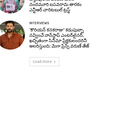
నందమూరి బసవరామ తారకం
ఎన్టీఆర్ చారిటబుల్ ట్రస్ట్
INTERVIEWS
‘కొరియన్ కనకరాజు’ కడుపుబ్బా
నవ్వించే నాన్‌స్టాప్ ఎంటర్‌టైనర్,
ఖచ్చితంగా సినిమా ప్రేక్షకులందరినీ
అలరిస్తుంది: మెగా ప్రిన్స్ వరుణ్ తేజ్
Load more