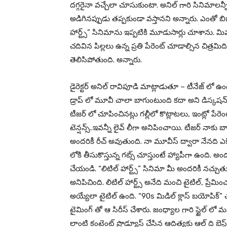
దగ్గరైనా వచ్చేలా చూసుకుంటా. అనిల్ గారి సినిమాలన్నీ 
అడిగినప్పుడు తప్పకుండా వస్తానని అన్నారు. ఎంతో 
హార్ట్స్” సినిమాను ఇప్పటికి మూడుసార్లు చూశాను. మి
చదివిన పిల్లలు ఉన్న ప్రతి పేరెంట్ చూడాల్సిన చిత్రమ
తెలిసిపోతుంది. అన్నారు.
డైరెక్టర్ అనిల్ రావిపూడి మాట్లాడుతూ – టీనేజ్ లో 
డ్రాప్ లో మూవీ చాలా బాగుంటుంది కదా అని డిస్కషన్ చేస
టీజర్ లో చూపించినట్లు గల్లీలో కొట్లాటలు, ఇంట్లో పేరెం
టెన్షన్స్..ఇవన్నీ లైవ్ లీగా అనిపించాయి. టీజర్ నాకు 
అందరికీ రీచ్ అవుతుంది. నా మూవీస్ ద్వారా నేనది ఎ
లోకి తీసుకొస్తున్న గట్స్ చూస్తుంటే హ్యాపీగా ఉంది. అ
చేయండి. “లిటిల్ హార్ట్స్” సినిమా మీ అందరికీ నచ్చుతుంద
అనిపిచింది. లిటిల్ హార్ట్స్ అనేది మంచి టైటిల్, ప్రేమి
అయ్యేలా టైటిల్ ఉంది. “90s మిడిల్ క్లాస్ బయోపిక్” 
టైమింగ్ తో ఆ సిరీస్ చేశారు. జంధ్యాల గారి స్టైల్ లో మమ
లాంటి కంటెంట్ ప్రొడ్యూస్ చేసిన ఆదిత్యకు ఆల్ ది బెస్ట్ 