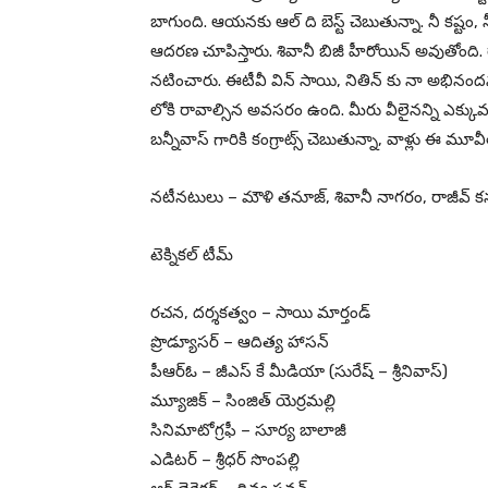
బాగుంది. ఆయనకు ఆల్ ది బెస్ట్ చెబుతున్నా. నీ కష్టం, నీ 
ఆదరణ చూపిస్తారు. శివానీ బిజీ హీరోయిన్ అవుతోంది. ర
నటించారు. ఈటీవీ విన్ సాయి, నితిన్ కు నా అభినందన
లోకి రావాల్సిన అవసరం ఉంది. మీరు వీలైనన్ని ఎక్కువ
బన్నీవాస్ గారికి కంగ్రాట్స్ చెబుతున్నా, వాళ్లు ఈ మూవీత
నటీనటులు – మౌళి తనూజ్, శివానీ నాగరం, రాజీవ్ కన
టెక్నికల్ టీమ్
రచన, దర్శకత్వం – సాయి మార్తండ్
ప్రొడ్యూసర్ – ఆదిత్య హాసన్
పీఆర్ఓ – జీఎస్ కే మీడియా (సురేష్ – శ్రీనివాస్)
మ్యూజిక్ – సింజిత్ యెర్రమల్లి
సినిమాటోగ్రఫీ – సూర్య బాలాజీ
ఎడిటర్ – శ్రీధర్ సొంపల్లి