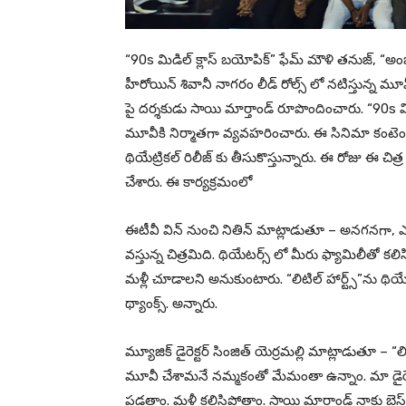
“90s మిడిల్ క్లాస్ బయోపిక్” ఫేమ్ మౌళి తనుజ్, “అం
హీరోయిన్ శివానీ నాగరం లీడ్ రోల్స్ లో నటిస్తున్న మూవీ “
పై దర్శకుడు సాయి మార్తాండ్ రూపొందించారు. “90s మిడిల
మూవీకి నిర్మాతగా వ్యవహరించారు. ఈ సినిమా కంటెంట్ నచ
థియేట్రికల్ రిలీజ్ కు తీసుకొస్తున్నారు. ఈ రోజు ఈ చిత్ర
చేశారు. ఈ కార్యక్రమంలో
ఈటీవీ విన్ నుంచి నితిన్ మాట్లాడుతూ – అనగనగా, ఎయిర
వస్తున్న చిత్రమిది. థియేటర్స్ లో మీరు ఫ్యామిలీతో క
మళ్లీ చూడాలని అనుకుంటారు. “లిటిల్ హార్ట్స్”ను థియేట్ర
థ్యాంక్స్. అన్నారు.
మ్యూజిక్ డైరెక్టర్ సింజిత్ యెర్రమల్లి మాట్లాడుతూ – “లిట
మూవీ చేశామనే నమ్మకంతో మేమంతా ఉన్నాం. మా డైరెక్ట
పడతాం. మళ్లీ కలిసిపోతాం. సాయి మార్తాండ్ నాకు బెస్