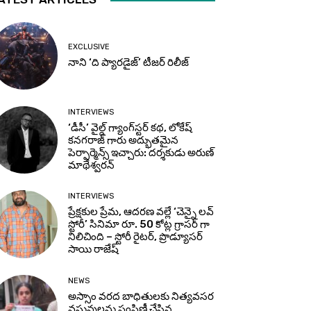
EXCLUSIVE
నాని ‘ది ప్యారడైజ్’ టీజర్‌ రిలీజ్
INTERVIEWS
‘డీసీ’ వైల్డ్ గ్యాంగ్‌స్టర్ కథ, లోకేష్
కనగరాజ్ గారు అద్భుతమైన
పెర్ఫార్మెన్స్ ఇచ్చారు: దర్శకుడు అరుణ్
మాథేశ్వరన్
INTERVIEWS
ప్రేక్షకుల ప్రేమ, ఆదరణ వల్లే ‘చెన్నై లవ్
స్టోరీ’ సినిమా రూ. 50 కోట్ల గ్రాసర్ గా
నిలిచింది – స్టోరీ రైటర్, ప్రొడ్యూసర్
సాయి రాజేష్
NEWS
అస్సాం వరద బాధితులకు నిత్యవసర
వస్తువులను పంపిణీ చేసిన