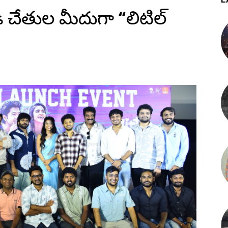
ూడి చేతుల మీదుగా “లిటిల్