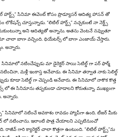
ల్ హార్ట్స్” సినిమా ఈవెంట్ కోసం ప్రొడ్యూసర్ ఆదిత్య హాసన్ తో
ేషన్స్ చూస్తున్నాడు. “లిటిల్ హార్ట్స్” నచ్చకుంటే నా నెక్ట్స్
నుకుంటున్నా అని ఆదిత్యతో అన్నాను. అతను వెంటనే నవ్వుతూ
 చాలా బాగా వచ్చింది. థియేటర్స్ లో బాగా ఎంజాయ్ చేస్తారు.
. అన్నారు.
ినిమాలో నటించేప్పుడు మా డైరెక్టర్ సాయి సెటిల్డ్ గా పర్ ఫార్మ్
ించినా, మళ్లీ ఇంకాస్త అనేవాడు. ఈ సినిమా తర్వాత నాకు సెలిల్డ్
ప్పుడు కూడా సెటిల్డ్ గా చెప్పండి అనేవారు. ఈ సినిమాలో నాకొక కొత్త
ేటర్స్ లో ఈ సినిమాను తప్పకుండా చూడాలని కోరుతున్నా. ముఖ్యంగా
. అన్నారు.
ట్స్” సినిమాలో నటించే అవకాశం రావడం హ్యాపీగా ఉంది. టీజర్ మీకు
క్టర్ లో నటించాను. ఇలాంటి పాత్ర చేయాలని ఎప్పటినుంచో
ి. రాజీవ్ గారి క్యారెక్టర్ చాలా కొత్తగా ఉంటుంది. “లిటిల్ హార్ట్స్”ను