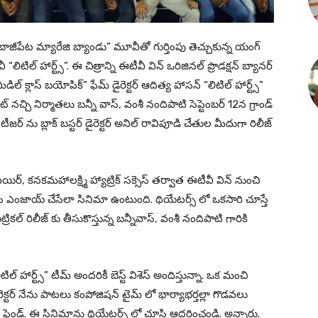
బాజీపేట మ్యారేజి బ్యాండు” మూవీతో గుర్తింపు తెచ్చుకున్న యంగ్
లిటిల్ హార్ట్స్”. ఈ చిత్రాన్ని ఈటీవీ విన్ ఒరిజినల్ ప్రొడక్షన్ బ్యానర్
్ క్లాస్ బయోపిక్” ఫేమ్ డైరెక్టర్ ఆదిత్య హాసన్ “లిటిల్ హార్ట్స్”
్చి నిర్మాతలు బన్నీ వాస్, వంశీ నందిపాటి సెప్టెంబర్ 12న గ్రాండ్
 టీజర్ ను బ్లాక్ బస్టర్ డైరెక్టర్ అనిల్ రావిపూడి చేతుల మీదుగా రిలీజ్
్, కనకమహాలక్ష్మి హ్యాట్రిక్ సక్సెస్ తర్వాత ఈటీవీ విన్ నుంచి
లిసి ఎంజాయ్ చేసేలా సినిమా ఉంటుంది. థియేటర్స్ లో ఒకసారి చూస్తే
ికల్ రిలీజ్ కు తీసుకొస్తున్న బన్నీవాస్, వంశీ నందిపాటి గారికి
ిల్ హార్ట్స్” టీమ్ అందరికీ బెస్ట్ విశెస్ అందిస్తున్నా. ఒక మంచి
ర్ నేను పాటలు కంపోజిషన్ టైమ్ లో భార్యాభర్తల్లా గొడవలు
ట్ ఫ్రెండ్. ఈ సినిమాను థియేటర్స్ లో చూసి ఆదరించండి. అన్నారు.