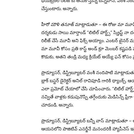
థియేట్రికల్ రిలీజ్ కు తీసుకొస్తున్న బన్నీవాస్, వంశీ నం
చేస్తుంటారు. అన్నారు.
హీరో మౌళి తనూజ్ మాట్లాడుతూ – ఈ రోజు మా మూవీ టీజర్ 
దర్శకుడు సాయి మార్తాండ్ “లిటిల్ హార్ట్స్” స్క్రిప్ట్ నా
రిలీజ్ చేసే మూవీ అని ఫిక్స్ అయ్యాం. ఎంటర్ టైనర్ 
మా మూవీ కోసం ప్రతి కాస్ట్ అండ్ క్రూ మెంబర్ కష్టపడి ప
కొడుకు, అతని తండ్రి మధ్య క్రియేట్ అయ్యే ఫన్ కోసం
ప్రొడ్యూసర్, డిస్ట్రిబ్యూటర్ వంశీ నందిపాటి మాట్లాడు
బ్లాక్ బస్టర్ డైరెక్టర్ అనిల్ రావిపూడి గారికి థ్య
ఎలా ప్రమోట్ చేయాలో చేసి చూపించారు. “లిటిల్ హార్ట్
నవ్వితే వాళ్లకు కడుపునొప్పి తగ్గేందుకు మెడిసిన్స్ ఫ్ర
చూడండి. అన్నారు.
ప్రొడ్యూసర్, డిస్ట్రిబ్యూటర్ బన్నీ వాస్ మాట్లాడుత
ఆయనలోని పాజిటివ్ ఎనర్జీనే మనందరికీ హ్యాపీనెస్ 