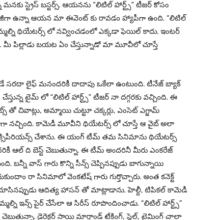
మనకు స్ట్రెస్ బస్టర్స్. ఆయనను “లిటిల్ హార్ట్స్” టీజర్ కోసం
బిజీగా ఉన్నా ఆయన మా ఈవెంట్ కు రావడం హ్యాపీగా ఉంది. “లిటిల్
మ్మల్ని థియేటర్స్ లో నవ్వించడంలో ఎక్కడా ఫెయిల్ కాదు. ఇంటర్
ిది. మీ పిల్లాడు బయట ఏం చేస్తున్నాడో మా మూవీలో చూస్తే
ఉండే సరదా లైఫ్ మనందరికీ దాదాపు ఒకేలా ఉంటుంది. టీనేజ్ బ్యాక్
్తున్న టైమ్ లో “లిటిల్ హార్ట్స్” టీజర్ నా దగ్గరకు వచ్చింది. ఈ
ట్స్ తో చివాట్లు, అమ్మాయి చుట్టూ చక్కర్లు, ఎంసెట్ ఎగ్జామ్
బాగా నచ్చింది. కామెడీ మూవీని థియేటర్స్ లో చూస్తే ఆ వైబ్ అలా
క్సిపీరియన్స్ చేశాను. ఈ యంగ్ టీమ్ తమ సినిమాను థియేటర్స్
ందరికీ ఆల్ ది బెస్ట్ చెబుతున్నా. ఈ టీమ్ అందరినీ మీరు ఎంకరేజ్
ి. బన్నీ వాస్ గారు కొన్ని సీన్స్ చెప్పినప్పుడు బాగున్నాయి
ంచుకుందాం రా సినిమాలో వెంకటేష్ గారు గుర్తొచ్చారు. అంత కనెక్ట్
చూసినప్పుడు ఆదిత్య హాసన్ తో మాట్లాడాను. హెల్దీ, టిపికల్ కామెడీ
్మల్ని ఇన్స్ పైర్ చేసేలా ఆ సిరీస్ రూపొందించాడు. “లిటిల్ హార్ట్స్”
చెబుతున్నా. డైరెక్టర్ సాయి మార్తాండ్ టేకింగ్, స్టైల్, టైమింగ్ చాలా