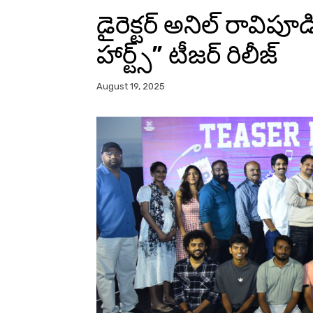
డైరెక్టర్ అనిల్ రావిప
హార్ట్స్” టీజర్ రిలీజ్
August 19, 2025