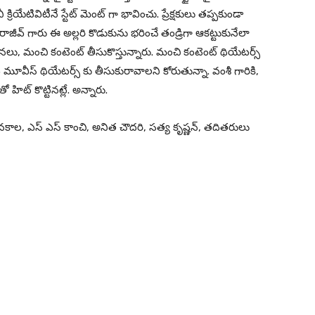
క్రియేటివిటీనే స్టేట్ మెంట్ గా భావించు. ప్రేక్షకులు తప్పకుండా
ాజీవ్ గారు ఈ అల్లరి కొడుకును భరించే తండ్రిగా ఆకట్టుకునేలా
లు, మంచి కంటెంట్ తీసుకొస్తున్నారు. మంచి కంటెంట్ థియేటర్స్
 మూవీస్ థియేటర్స్ కు తీసుకురావాలని కోరుతున్నా. వంశీ గారికి,
ో హిట్ కొట్టినట్లే. అన్నారు.
కాల, ఎస్ ఎస్ కాంచి, అనిత చౌదరి, సత్య కృష్ణన్, తదితరులు