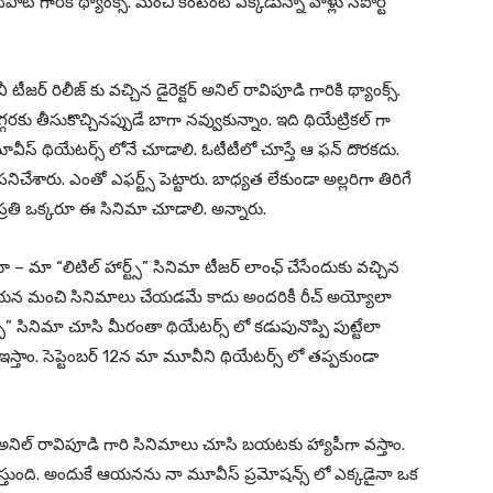
దిపాటి గారికి థ్యాంక్స్. మంచి కంటెంట్ ఎక్కడున్నా వాళ్లు సపోర్ట్
రిలీజ్ కు వచ్చిన డైరెక్టర్ అనిల్ రావిపూడి గారికి థ్యాంక్స్.
 దగ్గరకు తీసుకొచ్చినప్పుడే బాగా నవ్వుకున్నాం. ఇది థియేట్రికల్ గా
మూవీస్ థియేటర్స్ లోనే చూడాలి. ఓటీటీలో చూస్తే ఆ ఫన్ దొరకదు.
నిచేశారు. ఎంతో ఎఫర్ట్స్ పెట్టారు. బాధ్యత లేకుండా అల్లరిగా తిరిగే
 ప్రతి ఒక్కరూ ఈ సినిమా చూడాలి. అన్నారు.
తూ – మా “లిటిల్ హార్ట్స్” సినిమా టీజర్ లాంఛ్ చేసేందుకు వచ్చిన
ాంక్స్. ఆయన మంచి సినిమాలు చేయడమే కాదు అందరికీ రీచ్ అయ్యోలా
స్” సినిమా చూసి మీరంతా థియేటర్స్ లో కడుపునొప్పి పుట్టేలా
ీగా ఇస్తాం. సెప్టెంబర్ 12న మా మూవీని థియేటర్స్ లో తప్పకుండా
ూ – అనిల్ రావిపూడి గారి సినిమాలు చూసి బయటకు హ్యాపీగా వస్తాం.
ఇస్తుంది. అందుకే ఆయనను నా మూవీస్ ప్రమోషన్స్ లో ఎక్కడైనా ఒక