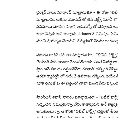
డైరెక్టర్ సాయి మార్తాండ్ మాట్లాడుతూ – ఈ రోజు “లిటి
మాట్లాడాను. అతను యూఎస్ లో తన నెక్ట్స్ మూవీ కోసం లొక
సినిమాలు చూడకండి అని ఆడియెన్స్ తో చెప్పాలని అ
అలా చెప్పకు అని అన్నాడు. 2గంటల 3 నిమిషాల సినిమా
మంచి ప్రయత్నం చేశామని నమ్మకంతో మేమంతా ఉన్నాం
నటుడు రాజీవ్ కనకాల మాట్లాడుతూ – “లిటిల్ హార్ట్స్” స
చేయండి సార్ అంటూ వెంటపడేవాడు. ఎంత సెటిల్డ్ గా నట
స్టార్ అనే బిరుదు వస్తుందేమో చూడాలి. డబ్బింగ్ చెప్పే
తరహా క్యారెక్టర్ లో నటించే అవకాశం దక్కింది. థియ
మౌళి తనుజ్ కు ఈ చిత్రంతో చాలా మంచి పేరు వస్తుంది
హీరోయిన్ శివానీ నాగరం మాట్లాడుతూ – “లిటిల్ హార్
నచ్చిందని నమ్ముతున్నా. నేను కాత్యాయని అనే క్యారె
అనుకుంటున్నా. ఆ కోరిక “లిటిల్ హార్ట్స్” చిత్రంతో తీరింద