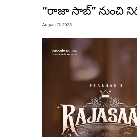
“రాజా సాబ్” నుంచి నిధి 
August 17, 2025