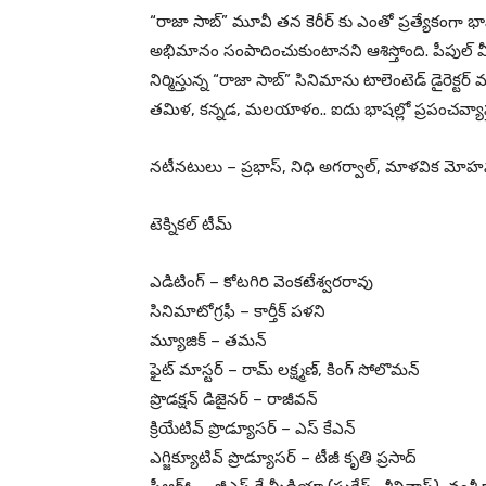
“రాజా సాబ్” మూవీ తన కెరీర్ కు ఎంతో ప్రత్యేకంగా భావ
అభిమానం సంపాదించుకుంటానని ఆశిస్తోంది. పీపుల్ మీడియా 
నిర్మిస్తున్న “రాజా సాబ్” సినిమాను టాలెంటెడ్ డైరెక్
తమిళ, కన్నడ, మలయాళం.. ఐదు భాషల్లో ప్రపంచవ్యాప్తంగా
నటీనటులు – ప్రభాస్, నిధి అగర్వాల్, మాళవిక మోహన
టెక్నికల్ టీమ్
ఎడిటింగ్ – కోటగిరి వెంకటేశ్వరరావు
సినిమాటోగ్రఫీ – కార్తీక్ పళని
మ్యూజిక్ – తమన్
ఫైట్ మాస్టర్ – రామ్ లక్ష్మణ్, కింగ్ సోలొమన్
ప్రొడక్షన్ డిజైనర్ – రాజీవన్
క్రియేటివ్ ప్రొడ్యూసర్ – ఎస్ కేఎన్
ఎగ్జిక్యూటివ్ ప్రొడ్యూసర్ – టీజీ కృతి ప్రసాద్