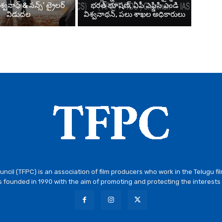
శ్వనాథ్ & సన్స్’ ట్రైలర్
భరత్ భూషణ్, ఏపీ ఎఫ్డిసి ఎండి
విడుదల
విశ్వనాథన్, పలు శాఖల అధికారులు
ncil (TFPC) is an association of film producers who work in the Telugu fi
 founded in 1990 with the aim of promoting and protecting the interests 