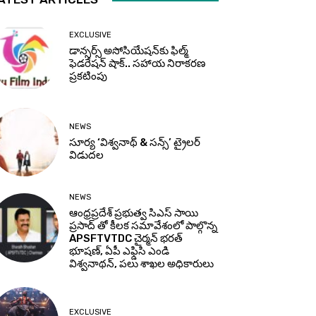
EXCLUSIVE
డాన్సర్స్ అసోసియేషన్‌కు ఫిల్మ్
ఫెడరేషన్ షాక్.. సహాయ నిరాకరణ
ప్రకటింపు
NEWS
సూర్య ‘విశ్వనాథ్ & సన్స్’ ట్రైలర్
విడుదల
NEWS
ఆంధ్రప్రదేశ్ ప్రభుత్వ సిఎస్ సాయి
ప్రసాద్ తో కీలక సమావేశంలో పాల్గొన్న
APSFTVTDC చైర్మన్ భరత్
భూషణ్, ఏపీ ఎఫ్డిసి ఎండి
విశ్వనాథన్, పలు శాఖల అధికారులు
EXCLUSIVE