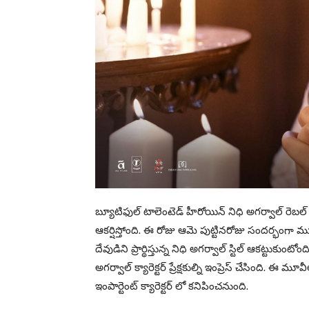
బ్యూటిఫుల్ టాలెంటెడ్ హీరోయిన్ నిధి అగర్వాల్ రెబల్ స్
ఆకర్షిస్తోంది. ఈ రోజు ఆమె పుట్టినరోజు సందర్భంగా మూవీ ట
దేవుడిని ప్రార్థిస్తున్న నిధి అగర్వాల్ స్టిల్ ఆకట్టుకుంటో
అగర్వాల్ క్యారెక్టర్ ప్రేక్షకుల్ని ఇంప్రెస్ చేసింద
ఇంపార్టెంట్ క్యారెక్టర్ లో కనిపించనుంది.