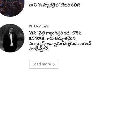
నాని ‘ది ప్యారడైజ్’ టీజర్‌ రిలీజ్
INTERVIEWS
‘డీసీ’ వైల్డ్ గ్యాంగ్‌స్టర్ కథ, లోకేష్
కనగరాజ్ గారు అద్భుతమైన
పెర్ఫార్మెన్స్ ఇచ్చారు: దర్శకుడు అరుణ్
మాథేశ్వరన్
Load more