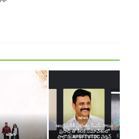
కాకా
NEWS
ఆంధ్రప్రదేశ్ ప్రభుత్వ సిఎస్ సాయి
ప్రసాద్ తో కీలక సమావేశంలో
NEWS
పాల్గొన్న APSFTVTDC చైర్మన్