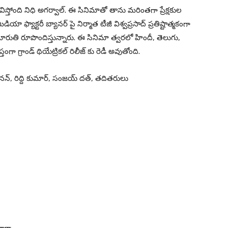
ిస్తోంది నిధి అగర్వాల్. ఈ సినిమాతో తాను మరింతగా ప్రేక్షకుల
ఫ్యాక్టరీ బ్యానర్ పై నిర్మాత టీజీ విశ్వప్రసాద్ ప్రతిష్టాత్మకంగా
టర్ మారుతి రూపొందిస్తున్నారు. ఈ సినిమా త్వరలో హిందీ, తెలుగు,
 గ్రాండ్ థియేట్రికల్ రిలీజ్ కు రెడీ అవుతోంది.
న్, రిద్ది కుమార్, సంజయ్ దత్, తదితరులు