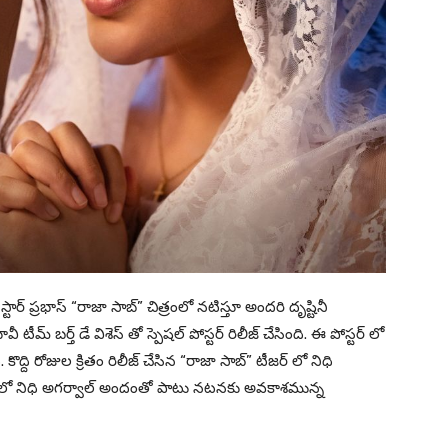
టార్ ప్రభాస్ “రాజా సాబ్” చిత్రంలో నటిస్తూ అందరి దృష్టినీ
ీమ్ బర్త్ డే విశెస్ తో స్పెషల్ పోస్టర్ రిలీజ్ చేసింది. ఈ పోస్టర్ లో
ంది. కొద్ది రోజుల క్రితం రిలీజ్ చేసిన “రాజా సాబ్” టీజర్ లో నిధి
ి. ఈ మూవీలో నిధి అగర్వాల్ అందంతో పాటు నటనకు అవకాశమున్న