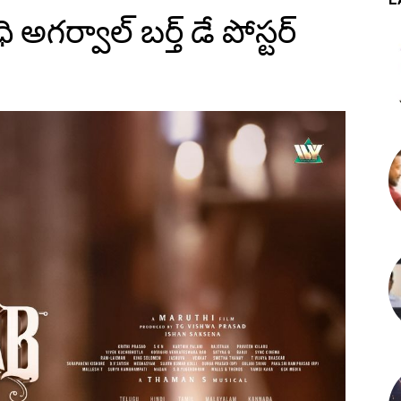
అగర్వాల్ బర్త్ డే పోస్టర్