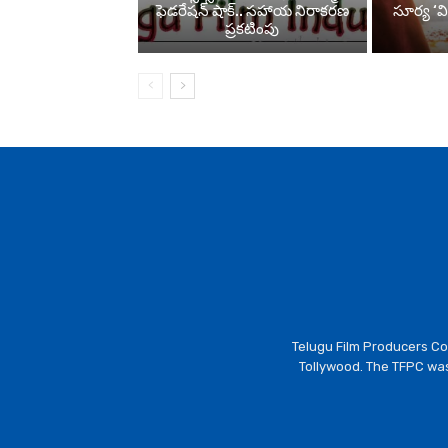
ఫెడరేషన్ షాక్.. సహాయ నిరాకరణ
సూర్య ‘వి
ప్రకటింపు
Telugu Film Producers Cou
Tollywood. The TFPC was