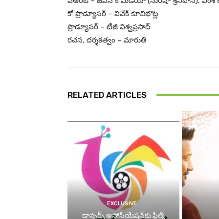
పీఆర్ఓ – జీఎస్ కే మీడియా (సురేష్- శ్రీనివాస్), వంశీ 
కో ప్రొడ్యూసర్ – వివేక్ కూచిభొట్ల
ప్రొడ్యూసర్ – టీజీ విశ్వప్రసాద్
రచన, దర్శకత్వం – మారుతి
RELATED ARTICLES
EXCLUSIVE
డాన్సర్స్ అసోసియేషన్‌కు ఫిల్మ్