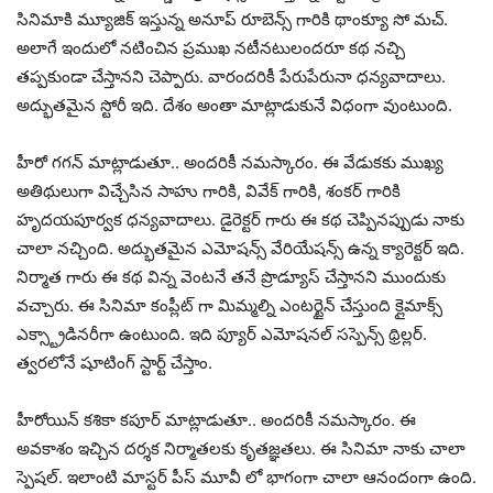
సినిమాకి మ్యూజిక్ ఇస్తున్న అనూప్ రూబెన్స్ గారికి థాంక్యూ సో మచ్.
అలాగే ఇందులో నటించిన ప్రముఖ నటీనటులందరూ కథ నచ్చి
తప్పకుండా చేస్తానని చెప్పారు. వారందరికీ పేరుపేరునా ధన్యవాదాలు.
అద్భుతమైన స్టోరీ ఇది. దేశం అంతా మాట్లాడుకునే విధంగా వుంటుంది.
హీరో గగన్ మాట్లాడుతూ.. అందరికీ నమస్కారం. ఈ వేడుకకు ముఖ్య
అతిథులుగా విచ్చేసిన సాహు గారికి, వివేక్ గారికి, శంకర్ గారికి
హృదయపూర్వక ధన్యవాదాలు. డైరెక్టర్ గారు ఈ కథ చెప్పినప్పుడు నాకు
చాలా నచ్చింది. అద్భుతమైన ఎమోషన్స్ వేరియేషన్స్ ఉన్న క్యారెక్టర్ ఇది.
నిర్మాత గారు ఈ కథ విన్న వెంటనే తనే ప్రొడ్యూస్ చేస్తానని ముందుకు
వచ్చారు. ఈ సినిమా కంప్లీట్ గా మిమ్మల్ని ఎంటర్టైన్ చేస్తుంది క్లైమాక్స్
ఎక్స్ట్రాడినరీగా ఉంటుంది. ఇది ప్యూర్ ఎమోషనల్ సస్పెన్స్ థ్రిల్లర్.
త్వరలోనే షూటింగ్ స్టార్ట్ చేస్తాం.
హీరోయిన్ కశికా కపూర్ మాట్లాడుతూ.. అందరికీ నమస్కారం. ఈ
అవకాశం ఇచ్చిన దర్శక నిర్మాతలకు కృతజ్ఞతలు. ఈ సినిమా నాకు చాలా
స్పెషల్. ఇలాంటి మాస్టర్ పీస్ మూవీ లో భాగంగా చాలా ఆనందంగా ఉంది.