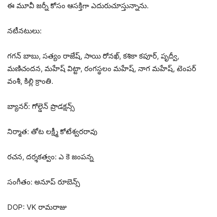
ఈ మూవీ జర్నీ కోసం ఆసక్తిగా ఎదురుచూస్తున్నాను.
నటీనటులు:
గగన్ బాబు, సత్యం రాజేష్, సాయి రోనఖ్, కశికా కపూర్, పృద్వీ,
మణిచందన, మహేష్ విట్టా, రంగస్థలం మహేష్, నాగ మహేష్, టెంపర్
వంశీ, కిల్లి క్రాంతి.
బ్యానర్: గోల్డెన్ ప్రొడక్షన్స్
నిర్మాత: తోట లక్ష్మీ కోటేశ్వరరావు
రచన, దర్శకత్వం: ఎ కె జంపన్న
సంగీతం: అనూప్ రూబెన్స్
DOP: VK రామరాజు