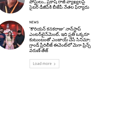
పోస్టులు.. ప్రకాష్ రాజ్ వ్యాఖ్యలపై
సైబర్ డీజీపీకి బీజేపీ నేతల ఫిర్యాదు
NEWS
‘కొరియన్ కనకరాజు’ నాన్‌స్టాప్
ఎంటర్‌టైన్‌మెంట్. ఇది ప్రతి ఒక్కరూ
కుటుంబంతో ఎంజాయ్ చేసే సినిమా:
గ్రాండ్ ప్రీరిలీజ్ ఈవెంట్‌లో మెగా ప్రిన్స్
వరుణ్ తేజ్
Load more