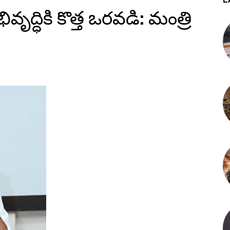
వృద్ధికి కొత్త ఒరవడి: మంత్రి