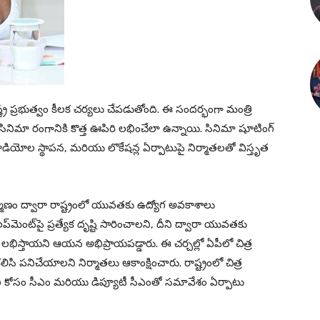
రాష్ట్ర ప్రభుత్వం కీలక చర్యలు చేపడుతోంది. ఈ సందర్భంగా మంత్రి
ో సినిమా రంగానికి కొత్త ఊపిరి లభించేలా ఉన్నాయి. సినిమా షూటింగ్
గ్ స్టూడియోల స్థాపన, మరియు లొకేషన్ల ఏర్పాటుపై నిర్మాతలతో విస్తృత
్మాణం ద్వారా రాష్ట్రంలో యువతకు ఉద్యోగ అవకాశాలు
‌మెంట్‌పై ప్రత్యేక దృష్టి సారించాలని, దీని ద్వారా యువతకు
లభిస్తాయని ఆయన అభిప్రాయపడ్డారు. ఈ చర్చల్లో ఏపీలో చిత్ర
ి పనిచేయాలని నిర్మాతలు ఆకాంక్షించారు. రాష్ట్రంలో చిత్ర
 కోసం సీఎం మరియు డిప్యూటీ సీఎంతో సమావేశం ఏర్పాటు