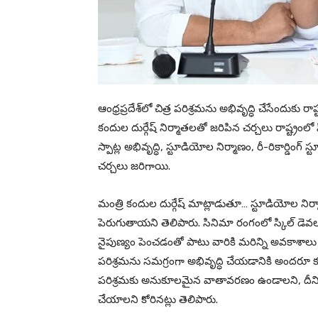
ఆంధ్రప్రదేశ్‌లో చిత్ర పరిశ్రమను అభివృద్ధి చేసేందుకు 
కందుల దుర్గేష్ నిర్మాతలతో జరిపిన చర్చలు రాష్ట్రంల
స్పాట్ల అభివృద్ధి, స్టూడియోల నిర్మాణం, రీ-రికార్డిం
చర్చలు జరిగాయి.
మంత్రి కందుల దుర్గేష్ మాట్లాడుతూ… స్టూడియోల నిర
పెరుగుతాయని తెలిపారు. సినిమా రంగంలో స్కిల్ డెవలప్
నైపుణ్యం పెంచడంతో పాటు వారికి మరిన్ని అవకాశాలు 
పరిశ్రమను సమగ్రంగా అభివృద్ధి చేయడానికి అందరూ కలిస
పరిశ్రమకు అనుకూలమైన వాతావరణం ఉండాలని, దీని
చేయాలని కోరినట్లు తెలిపారు.