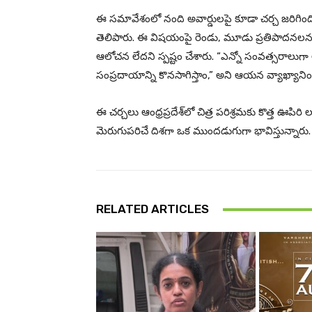
ఈ సమావేశంలో నంది అవార్డులపై కూడా చర్చ జరిగింది
తెలిపారు. ఈ విషయంపై రెండు, మూడు ప్రతిపాదనలను ప
ఆలోచన లేదని స్పష్టం చేశారు. “ఎన్నో సంవత్సరాలుగా ఆ
సంప్రదాయాన్ని కొనసాగిస్తాం,” అని ఆయన వ్యాఖ్యాని
ఈ చర్చలు ఆంధ్రప్రదేశ్‌లో చిత్ర పరిశ్రమకు కొత్త
మెరుగుపరిచే దిశగా ఒక ముందడుగుగా భావిస్తున్నారు.
RELATED ARTICLES