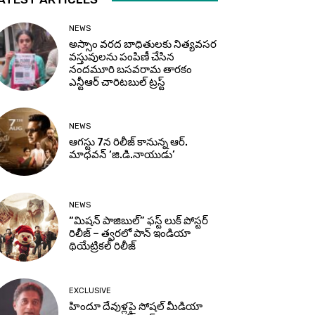
NEWS
అస్సాం వరద బాధితులకు నిత్యవసర
వస్తువులను పంపిణీ చేసిన
నందమూరి బసవరామ తారకం
ఎన్టీఆర్ చారిటబుల్ ట్రస్ట్
NEWS
ఆగస్టు 7న రిలీజ్ కానున్న ఆర్‌.
మాధవన్‌ ‘జి.డి.నాయుడు’
NEWS
“మిషన్ పాజిబుల్” ఫస్ట్ లుక్ పోస్టర్
రిలీజ్ – త్వరలో పాన్ ఇండియా
థియేట్రికల్ రిలీజ్
EXCLUSIVE
హిందూ దేవుళ్లపై సోషల్ మీడియా