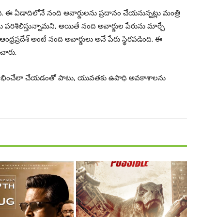
. ఈ ఏడాదిలోనే నంది అవార్డులను ప్రదానం చేయనున్నట్లు మంత్రి
రిశీలిస్తున్నామని, అయితే నంది అవార్డుల పేరును మార్చే
ంధ్రప్రదేశ్ అంటే నంది అవార్డులు అనే పేరు స్థిరపడింది. ఈ
ంచారు.
 ఊపిరి లభించేలా చేయడంతో పాటు, యువతకు ఉపాధి అవకాశాలను