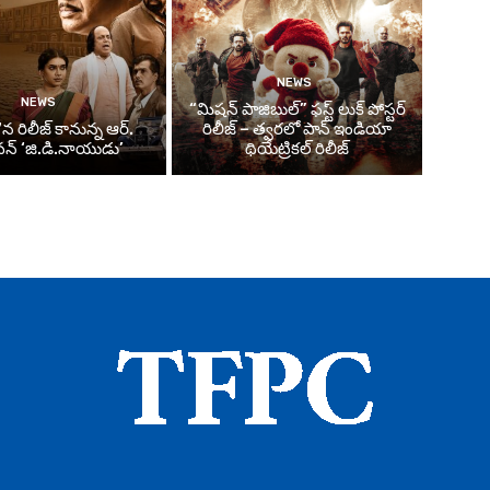
NEWS
NEWS
“మిషన్ పాజిబుల్” ఫస్ట్ లుక్ పోస్టర్
న రిలీజ్ కానున్న ఆర్‌.
రిలీజ్ – త్వరలో పాన్ ఇండియా
్‌ ‘జి.డి.నాయుడు’
థియేట్రికల్ రిలీజ్