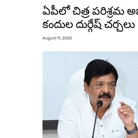
ఏపీలో చిత్ర పరిశ్రమ అభి
కందుల దుర్గేష్ చర్చలు
August 11, 2025