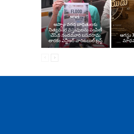
NEWS
అస్సాం వరద బాధితులకు
నిత్యవసర వస్తువులను పంపిణీ
చేసిన నందమూరి బసవరామ
ఆగస్టు 7
తారకం ఎన్టీఆర్ చారిటబుల్ ట్రస్ట్
మాధవన