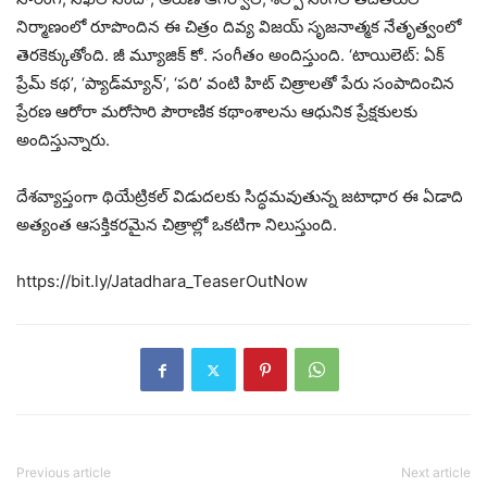
నిర్మాణంలో రూపొందిన ఈ చిత్రం దివ్య విజయ్ సృజనాత్మక నేతృత్వంలో
తెరకెక్కుతోంది. జీ మ్యూజిక్ కో. సంగీతం అందిస్తుంది. ‘టాయిలెట్: ఏక్
ప్రేమ్ కథ’, ‘ప్యాడ్‌మ్యాన్’, ‘పరి’ వంటి హిట్ చిత్రాలతో పేరు సంపాదించిన
ప్రేరణ ఆరోరా మరోసారి పౌరాణిక కథాంశాలను ఆధునిక ప్రేక్షకులకు
అందిస్తున్నారు.
దేశవ్యాప్తంగా థియేట్రికల్ విడుదలకు సిద్ధమవుతున్న జటాధార ఈ ఏడాది
అత్యంత ఆసక్తికరమైన చిత్రాల్లో ఒకటిగా నిలుస్తుంది.
https://bit.ly/Jatadhara_TeaserOutNow
Previous article
Next article