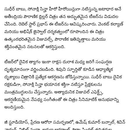
సుధీర్ బాబు, సోనాక్షి సిన్హా హీరో హీరోయిన్లుగా నటిస్తున్న జటాధార అనే
అతీంద్రియ పౌరాణిక థ్రిల్లర్ చిత్రం తన అద్భుతమైన టీజర్‌ను విడుదల
చేసింది. రెబెల్ స్టార్ ప్రభాస్ ఈ టీజర్‌ను ఆవిష్కరించారు. వెంకట్ కల్యాణ్
మరియు అభిషేక్ జైస్వాల్ దర్శకత్వంలో రూపొందిన ఈ చిత్రం
ఉత్కంఠభరితమైన విజువల్స్, పౌరాణిక ఇతివృత్తాలు మరియు
శక్తివంతమైన నటనలతో ఆకర్షిస్తుంది.
టీజర్‌లో దైవిక త్యాగం ఇంకా రాక్షస దురాశ మధ్య జరిగే సంఘర్షణ
దృశ్యమానంగా వర్ణించబడింది. శివుని స్ఫూర్తితో కూడిన ఆధ్యాత్మిక
దృశ్యాలు చిత్రానికి ప్రత్యేక ఆకర్షణను జోడిస్తున్నాయి. సుధీర్ బాబు దైవిక
రక్షకుడిగా, సోనాక్షి సిన్హా భయానక శక్తిగా నటిస్తూ ప్రేక్షకులను
మంత్రముగ్ధులను చేస్తున్నారు. అత్యాధునిక విజువల్ ఎఫెక్ట్స్,
ఆకర్షణీయమైన నేపథ్య సంగీతంతో ఈ చిత్రం సినిమాటిక్ అనుభవాన్ని
అందిస్తుంది.
జీ స్టూడియోస్, ప్రేరణ ఆరోరా సమర్పణలో, ఉమేష్ కుమార్ బన్సాల్, శివిన్
నారంగ్, నిఖిల్ నందా, అరుణ ఆగర్వాల్, శిల్పా సింగల్ తదితరుల