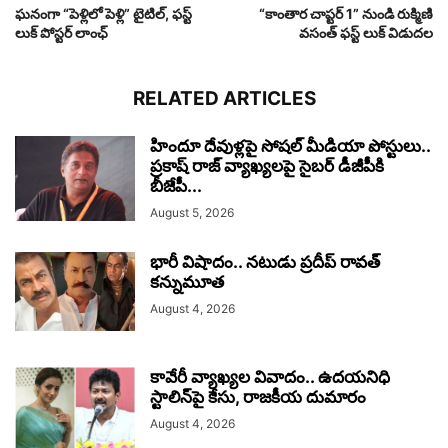
ఘనంగా “పెళ్లిలో పెళ్లి” టైటిల్, ఫస్ట్
“కాంతార చాప్టర్ 1” నుండి రుక్మిణి
లుక్ పోస్టర్ లాంఛ్
వసంత్ ఫస్ట్ లుక్ విడుదల
RELATED ARTICLES
హిందూ దేవుళ్లపై సోషల్ మీడియా పోస్టులు..
ప్రకాష్ రాజ్ వ్యాఖ్యలపై సైబర్ డీజీపీకి
బీజేపీ...
August 5, 2026
భారీ విషాదం.. నటుడు ప్రదీప్ రావత్
కన్నుమూత
August 4, 2026
కావేరీ వ్యాఖ్యల వివాదం.. ఉదయనిధి
స్టాలిన్‌పై కేసు, రాజకీయ దుమారం
August 4, 2026