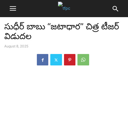
సుధీర్ బాబు “జటాధార” చిత్ర టీజర్
విడుదల
August 8, 2025