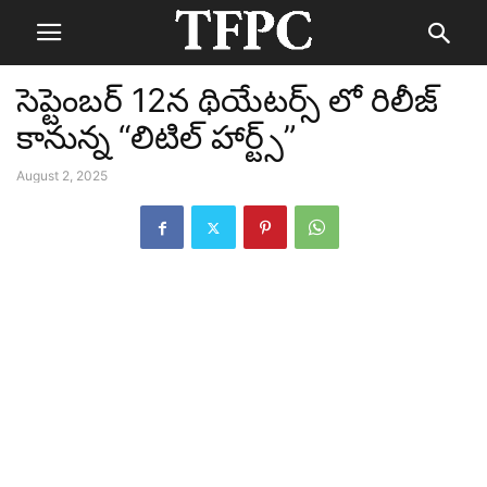
సెప్టెంబర్ 12న థియేటర్స్ లో రిలీజ్
కానున్న “లిటిల్ హార్ట్స్”
August 2, 2025