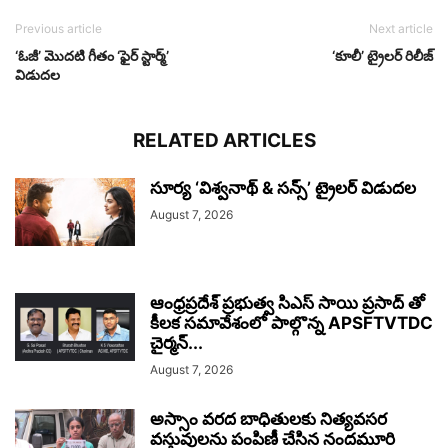
Previous article
Next article
‘ఓజీ’ మొదటి గీతం ‘ఫైర్‌ స్టార్మ్’
‘కూలీ’ ట్రైలర్ రిలీజ్
విడుదల
RELATED ARTICLES
సూర్య ‘విశ్వనాథ్ & సన్స్’ ట్రైలర్ విడుదల
August 7, 2026
ఆంధ్రప్రదేశ్ ప్రభుత్వ సిఎస్ సాయి ప్రసాద్ తో
కీలక సమావేశంలో పాల్గొన్న APSFTVTDC
చైర్మన్...
August 7, 2026
అస్సాం వరద బాధితులకు నిత్యవసర
వస్తువులను పంపిణీ చేసిన నందమూరి