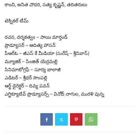
కాంచి, అనిత చౌదరి, సత్య కృష్ణన్, తదితరులు
టెక్నికల్ టీమ్
రచన, దర్శకత్వం – సాయి మార్తండ్
ప్రొడ్యూసర్ – ఆదిత్య హాసన్
పీఆర్ఓ – జీఎస్ కే మీడియా (సురేష్ – శ్రీనివాస్)
మ్యూజిక్ – సింజిత్ యెర్రమల్లి
సినిమాటోగ్రఫీ – సూర్య బాలాజీ
ఎడిటర్ – శ్రీధర్ సొంపల్లి
ఆర్ట్ డైరెక్టర్ – దివ్య పవన్
ఎగ్జిక్యూటివ్ ప్రొడ్యూసర్స్ – వినోద్ నాగుల, మురళి పున్న