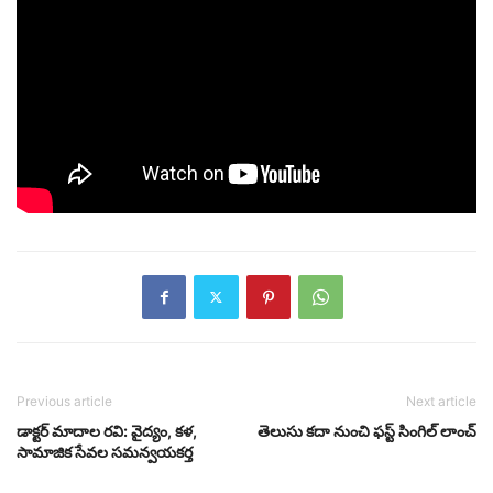
Previous article
Next article
డాక్టర్ మాదాల రవి: వైద్యం, కళ,
తెలుసు కదా నుంచి ఫస్ట్ సింగిల్ లాంచ్
సామాజిక సేవల సమన్వయకర్త