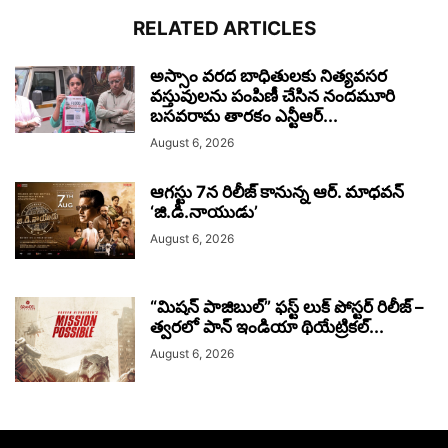
RELATED ARTICLES
అస్సాం వరద బాధితులకు నిత్యవసర
వస్తువులను పంపిణీ చేసిన నందమూరి
బసవరామ తారకం ఎన్టీఆర్...
August 6, 2026
ఆగస్టు 7న రిలీజ్ కానున్న ఆర్‌. మాధవన్‌
‘జి.డి.నాయుడు’
August 6, 2026
“మిషన్ పాజిబుల్” ఫస్ట్ లుక్ పోస్టర్ రిలీజ్ –
త్వరలో పాన్ ఇండియా థియేట్రికల్...
August 6, 2026