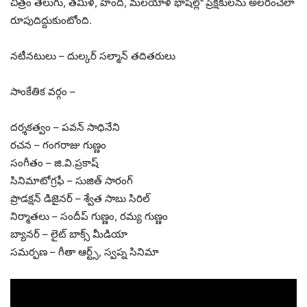
చిత్రం తెలుగు, తమిళ, హిందీ, మలయాళ భాషల్లో ప్రేక్షకులను అలరించేలా
రూపుదిద్దుకుంటోంది.
నటీనటులు – దుల్కర్ సల్మాన్ తదితరులు
సాంకేతిక వర్గం –
దర్శకత్వం – పవన్ సాధినేని
రచన – గంగరాజు గుణ్ణం
సంగీతం – జి.వి.ప్రకాష్
సినిమాటోగ్రఫీ – సుజిత్ సారంగ్
ప్రొడక్షన్ డిజైనర్ – శ్వేత సాబు సిరిల్
నిర్మాతలు – సందీప్ గుణ్ణం, రమ్య గుణ్ణం
బ్యానర్ – లైట్ బాక్స్ మీడియా
సమర్పణ – గీతా ఆర్ట్స్, స్వప్న సినిమా