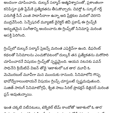
అందంగా చూపించారు. దుల్కర్ సల్మాన్ ఆత్మవిశ్వాసంతో, ప్రశాంతంగా
కనిపిస్తూ ప్రతి ఫ్రేమ్‌కి ప్రత్యేకతను తీసుకొచ్చారు. చివర్లో ఓ స్కూల్ గర్ల్
పరుగెత్తే సీన్ ఎంత సాదాసీదాగా ఉన్నా అది ప్రేక్షకుల మదిలో చెరగని
ముద్రవేసింది. సెన్సేషనల్ మ్యూజిక్ డైరెక్టర్ జీవీ ప్రకాష్ ఈ గ్లింప్స్‌కి
అద్భుతమైన సంగీతాన్ని అందించారు.ఈ గ్లింప్స్‌తో సినిమాపై మరింత
ఆసక్తి పెరిగింది.
గ్లింప్స్‌‌లో దుల్కర్ సల్మాన్ ప్రెజన్స్ మరింత ఎఫెక్టివ్‌గా ఉంది. డిఫరెంట్
కథలతో సినిమాలను ఎంచుకోవటంలో దుల్కర్ తన ప్రత్యేకతను మరోసారి
చూపించారనే విషయం గ్లింప్స్‌తో స్పష్టమైంది. ఆయన నటనకు పవన్
సాధినేని క్రియేటివ్ విజన్ తోడై ‘ఆకాశంలో ఒక తార’ మూవీ ఓ
మెమొరబుల్ మూవీగా మన ముందుకు రానుంది. సినిమాలోని గొప్ప
భావోద్వేగాలుంటాయనే విషయం గ్లింప్స్ చూస్తుంటే స్పష్టమవుతుంది.
సుజిత్ సారంగ్ సినిమాటోగ్రఫీ, శ్వేత సాబు సిరిల్ ప్రొడక్షన్ డిజైనర్ మరింత
ప్లస్ అవుతున్నాయి.
ఇంత చక్కటి నటీనటులు, టెక్నికల్ టీమ్ కాంబోతో ‘ఆకాశంలో ఓ తార’