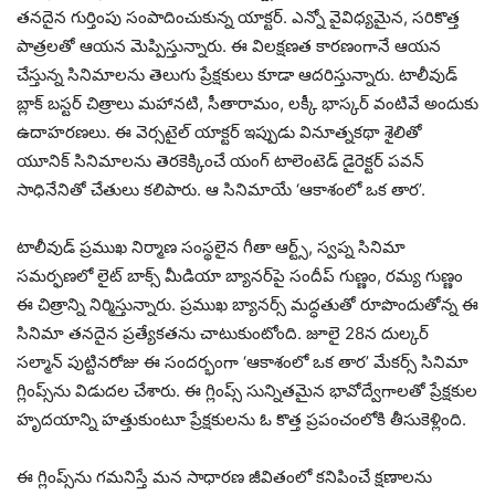
తనదైన గుర్తింపు సంపాదించుకున్న యాక్టర్. ఎన్నో వైవిధ్యమైన, సరికొత్త
పాత్రలతో ఆయన మెప్పిస్తున్నారు. ఈ విలక్షణత కారణంగానే ఆయన
చేస్తున్న సినిమాలను తెలుగు ప్రేక్షకులు కూడా ఆదరిస్తున్నారు. టాలీవుడ్
బ్లాక్ బస్టర్ చిత్రాలు మహానటి, సీతారామం, లక్కీ భాస్కర్ వంటివే అందుకు
ఉదాహరణలు. ఈ వెర్సటైల్ యాక్టర్ ఇప్పుడు వినూత్నకథా శైలితో
యూనిక్ సినిమాలను తెరకెక్కించే యంగ్ టాలెంటెడ్ డైరెక్టర్ పవన్
సాధినేనితో చేతులు కలిపారు. ఆ సినిమాయే ‘ఆకాశంలో ఒక తార’.
టాలీవుడ్ ప్రముఖ నిర్మాణ సంస్థలైన గీతా ఆర్ట్స్, స్వప్న సినిమా
సమర్ఫణలో లైట్ బాక్స్ మీడియా బ్యానర్‌పై సందీప్ గుణ్ణం, రమ్య గుణ్ణం
ఈ చిత్రాన్ని నిర్మిస్తున్నారు. ప్రముఖ బ్యానర్స్ మద్ధతుతో రూపొందుతోన్న ఈ
సినిమా తనదైన ప్రత్యేకతను చాటుకుంటోంది. జూలై 28న దుల్కర్
సల్మాన్ పుట్టినరోజు ఈ సందర్భంగా ‘ఆకాశంలో ఒక తార’ మేకర్స్ సినిమా
గ్లింప్స్‌ను విడుదల చేశారు. ఈ గ్లింప్స్ సున్నితమైన భావోద్వేగాలతో ప్రేక్షకుల
హృదయాన్ని హత్తుకుంటూ ప్రేక్షకులను ఓ కొత్త ప్రపంచంలోకి తీసుకెళ్లింది.
ఈ గ్లింప్స్‌‌ను గమనిస్తే మన సాధారణ జీవితంలో కనిపించే క్షణాలను