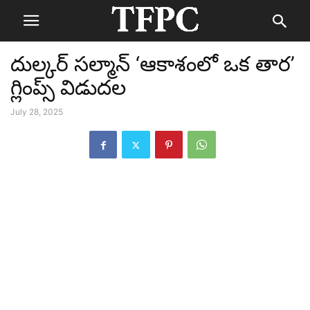
దుల్కర్ సల్మాన్ ‘ఆకాశంలో ఒక తార’
గ్లింప్స్ విడుదల
July 28, 2025