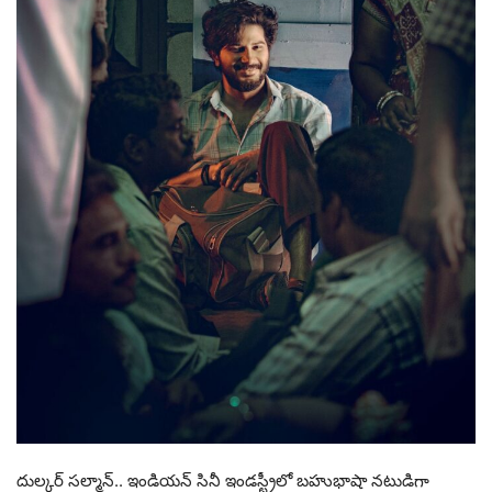
దుల్కర్ సల్మాన్.. ఇండియన్ సినీ ఇండస్ట్రీలో బహుభాషా నటుడిగా