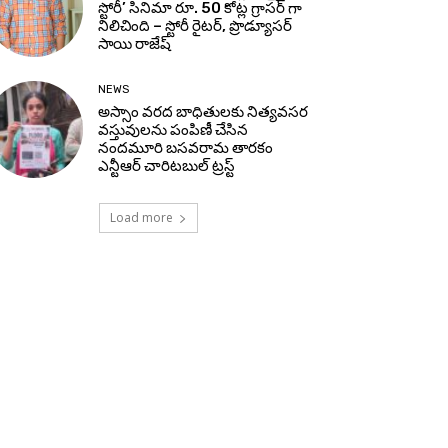
స్టోరీ’ సినిమా రూ. 50 కోట్ల గ్రాసర్ గా
నిలిచింది – స్టోరీ రైటర్, ప్రొడ్యూసర్
సాయి రాజేష్
NEWS
అస్సాం వరద బాధితులకు నిత్యవసర
వస్తువులను పంపిణీ చేసిన
నందమూరి బసవరామ తారకం
ఎన్టీఆర్ చారిటబుల్ ట్రస్ట్
Load more