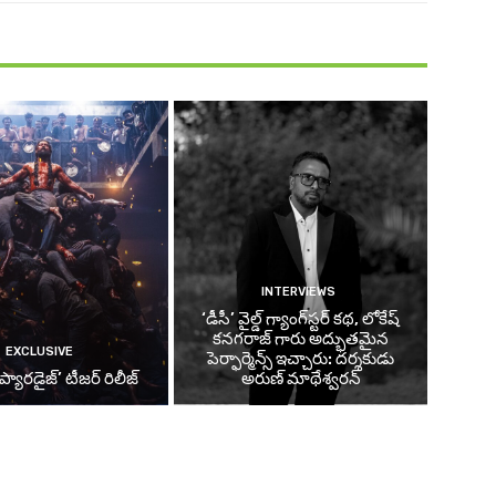
INTERVIEWS
‘డీసీ’ వైల్డ్ గ్యాంగ్‌స్టర్ కథ, లోకేష్
కనగరాజ్ గారు అద్భుతమైన
EXCLUSIVE
పెర్ఫార్మెన్స్ ఇచ్చారు: దర్శకుడు
ప్యారడైజ్’ టీజర్‌ రిలీజ్
అరుణ్ మాథేశ్వరన్