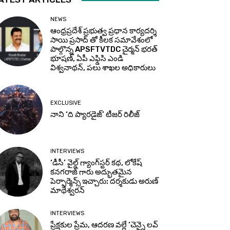
NEWS
ఆంధ్రప్రదేశ్ ప్రభుత్వ ప్రధాన కార్యదర్శి
సాయి ప్రసాద్ తో కీలక సమావేశంలో
పాల్గొన్న APSFTVTDC చైర్మన్ భరత్
భూషణ్, ఏపీ ఎఫ్డిసి ఎండి
విశ్వనాథన్, పలు శాఖల అధికారులు
EXCLUSIVE
నాని ‘ది ప్యారడైజ్’ టీజర్‌ రిలీజ్
INTERVIEWS
‘డీసీ’ వైల్డ్ గ్యాంగ్‌స్టర్ కథ, లోకేష్
కనగరాజ్ గారు అద్భుతమైన
పెర్ఫార్మెన్స్ ఇచ్చారు: దర్శకుడు అరుణ్
మాథేశ్వరన్
INTERVIEWS
ప్రేక్షకుల ప్రేమ, ఆదరణ వల్లే ‘చెన్నై లవ్