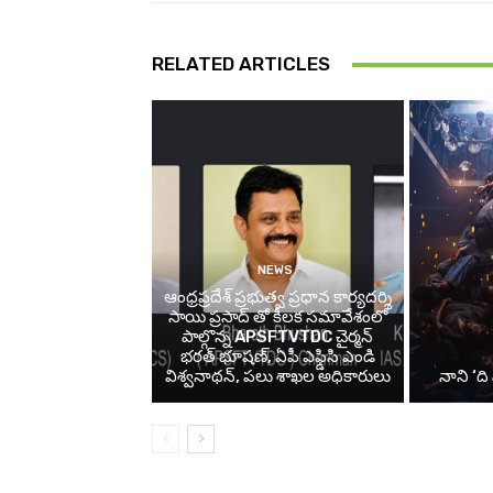
RELATED ARTICLES
NEWS
ఆంధ్రప్రదేశ్ ప్రభుత్వ ప్రధాన కార్యదర్శి
సాయి ప్రసాద్ తో కీలక సమావేశంలో
పాల్గొన్న APSFTVTDC చైర్మన్
భరత్ భూషణ్, ఏపీ ఎఫ్డిసి ఎండి
విశ్వనాథన్, పలు శాఖల అధికారులు
నాని ‘ది 