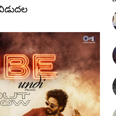
్ విడుదల