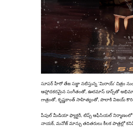
సూపర్ హీరో తేజ సజ్జా నటిస్తున్న ‘మిరాయ్’ చిత్రం న
ఆహ్లాదకరమైన సంగీతంతో, ఊరమాస్ డాన్స్‌తో అభిమాన
గాత్రంతో, కృష్ణకాంత్ సాహిత్యంతో, పొలాకి విజయ్ క
పీపుల్ మీడియా ఫ్యాక్టరీ, టిప్స్ ఆఫీసియల్ నిర్మాణం
నాయక్, మనోజ్ మాన్చు తదితరులు కీలక పాత్రల్లో కని