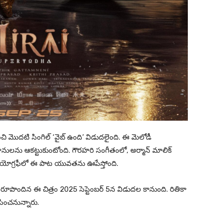
ుంచి మొదటి సింగిల్ ‘వైబ్ ఉంది’ విడుదలైంది. ఈ మెలోడీ
ులను ఆకట్టుకుంటోంది. గౌరహరి సంగీతంలో, అర్మాన్ మాలిక్
ొరియోగ్రఫీలో ఈ పాట యువతను ఊపేస్తోంది.
లో రూపొందిన ఈ చిత్రం 2025 సెప్టెంబర్ 5న విడుదల కానుంది. రితికా
పించనున్నారు.