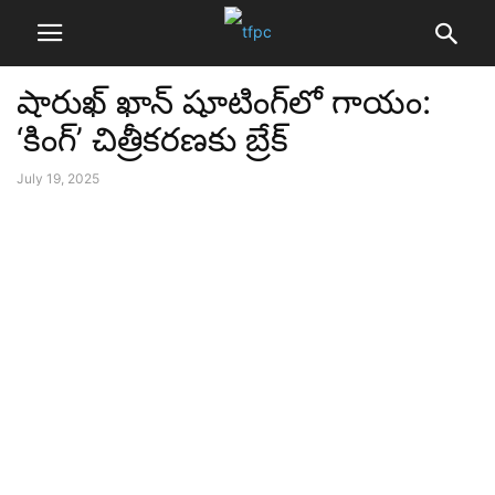
షారుఖ్ ఖాన్ షూటింగ్‌లో గాయం:
‘కింగ్’ చిత్రీకరణకు బ్రేక్
July 19, 2025