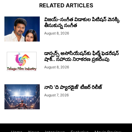
RELATED ARTICLES
విజయ్-సంగీత విడాకుల పిటిషన్ వెనక్కి
తీసుకున్న సంగీత
August 8, 2026
డాన్సర్స్ అసోసియేషన్‌కు ఫిల్మ్ ఫెడరేషన్
షాక్.. సహాయ నిరాకరణ ప్రకటింపు
August 8, 2026
నాని ‘ది ప్యారడైజ్’ టీజర్‌ రిలీజ్
August 7, 2026