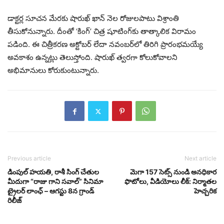
డాక్టర్ల సూచన మేరకు షారుఖ్ ఖాన్ నెల రోజులపాటు విశ్రాంతి
తీసుకోనున్నారు. దీంతో ‘కింగ్’ చిత్ర షూటింగ్‌కు తాత్కాలిక విరామం
పడింది. ఈ చిత్రీకరణ అక్టోబర్ లేదా నవంబర్‌లో తిరిగి ప్రారంభమయ్యే
అవకాశం ఉన్నట్లు తెలుస్తోంది. షారుఖ్ త్వరగా కోలుకోవాలని
అభిమానులు కోరుకుంటున్నారు.
Previous article
Next article
డింపుల్ హయతి, రాశీ సింగ్ చేతుల
మెగా 157 సెట్స్ నుండి అనధికార
మీదుగా “రాజు గాని సవాల్” సినిమా
ఫొటోలు, వీడియోలు లీక్: నిర్మాతల
ట్రైలర్ లాంఛ్ – ఆగస్టు 8న గ్రాండ్
హెచ్చరిక
రిలీజ్