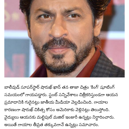
బాలీవుడ్ సూపర్‌స్టార్ షారుఖ్ ఖాన్ తన తాజా చిత్రం ‘కింగ్’ షూటింగ్
సమయంలో గాయపడ్డారు. స్టంట్ సన్నివేశాలు చిత్రీకరిస్తుండగా ఆయన
ప్రమాదానికి గురైనట్లు జాతీయ మీడియా వెల్లడించింది. గాయాల
కారణంగా షారుఖ్ చికిత్స కోసం అమెరికాకు వెళ్లినట్లు తెలుస్తోంది.
వైద్యులు ఆయనకు మల్టిపుల్ మజిల్ ఇంజురీ ఉన్నట్లు నిర్ధారించారు.
అయితే గాయాల తీవ్రత తక్కువగానే ఉన్నట్లు సమాచారం.