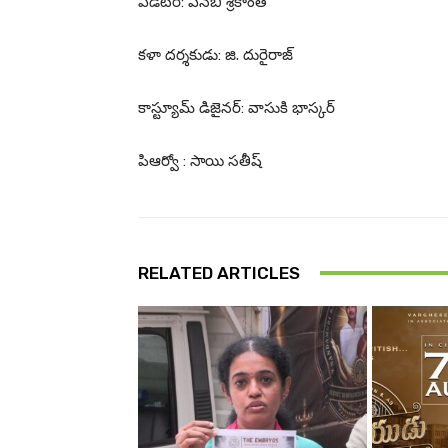
ఎడిటర్: ఎన్‌బి శ్రీకాంత్
కళా దర్శకుడు: జి. దురైరాజ్
కాస్ట్యూమ్ డిజైనర్: వాసుకి భాస్కర్
పిఆర్వో : సాయి సతీష్
RELATED ARTICLES