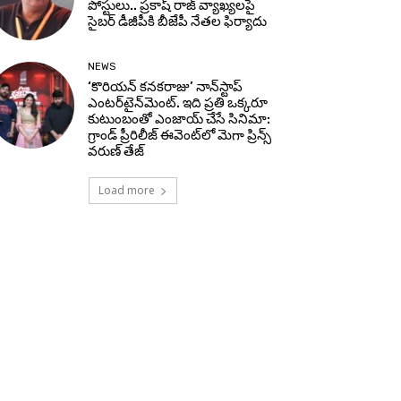
పోస్టులు.. ప్రకాష్ రాజ్ వ్యాఖ్యలపై
సైబర్ డీజీపీకి బీజేపీ నేతల ఫిర్యాదు
NEWS
‘కొరియన్ కనకరాజు’ నాన్‌స్టాప్
ఎంటర్‌టైన్‌మెంట్. ఇది ప్రతి ఒక్కరూ
కుటుంబంతో ఎంజాయ్ చేసే సినిమా:
గ్రాండ్ ప్రీరిలీజ్ ఈవెంట్‌లో మెగా ప్రిన్స్
వరుణ్ తేజ్
Load more