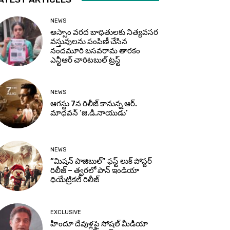
NEWS
అస్సాం వరద బాధితులకు నిత్యవసర
వస్తువులను పంపిణీ చేసిన
నందమూరి బసవరామ తారకం
ఎన్టీఆర్ చారిటబుల్ ట్రస్ట్
NEWS
ఆగస్టు 7న రిలీజ్ కానున్న ఆర్‌.
మాధవన్‌ ‘జి.డి.నాయుడు’
NEWS
“మిషన్ పాజిబుల్” ఫస్ట్ లుక్ పోస్టర్
రిలీజ్ – త్వరలో పాన్ ఇండియా
థియేట్రికల్ రిలీజ్
EXCLUSIVE
హిందూ దేవుళ్లపై సోషల్ మీడియా