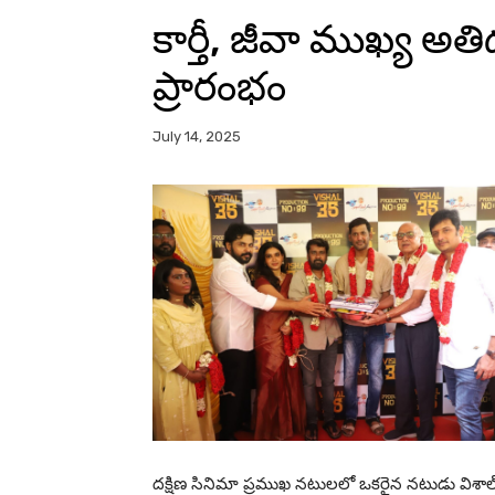
కార్తీ, జీవా ముఖ్య అత
ప్రారంభం
July 14, 2025
దక్షిణ సినిమా ప్రముఖ నటులలో ఒకరైన నటుడు విశాల్ ఇ