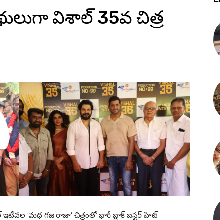
ిథులుగా విశాల్ 35వ చిత్ర
టీవల ‘మధ గజ రాజా’ చిత్రంతో భారీ బ్లాక్ బస్టర్ హిట్