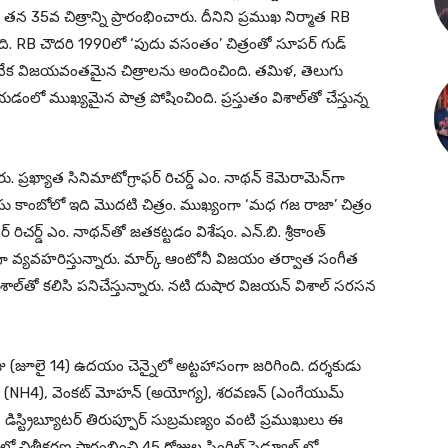
న 35వ చిత్రాన్ని ప్రారంభించారు. దీనిని ప్రముఖ నిర్మాత RB
మిస్తోంది. RB చౌదరి 1990లో ‘పుదు వసంతం’ చిత్రంతో సూపర్ గుడ్
ర్ అనేక విజయవంతమైన చిత్రాలను అందించింది. తమిళ, తెలుగు
ో ముఖ్యమైన పాత్ర పోషించింది. ప్రస్తుతం విశాల్‌‌తో చేస్తున్న
. ప్రఖ్యాత సినిమాటోగ్రాఫర్ రిచర్డ్ ఎం. నాథన్ కెమెరామెన్‌గా
రసు కాంబోలో ఇది మొదటి చిత్రం. ముఖ్యంగా ‘మధ గజ రాజా’ చిత్రం
చర్డ్ ఎం. నాథన్‌తో జతకట్టడం విశేషం. ఎన్.బి. శ్రీకాంత్
ిగా వ్యవహరిస్తున్నారు. మార్క్ ఆంటోనీ విజయం తర్వాత సంగీత
 విశాల్‌తో కలిసి పనిచేస్తున్నారు. నటి దుషార విజయన్ విశాల్ సరసన
ు (జూలై 14) ఉదయం చెన్నైలో అట్టహాసంగా జరిగింది. దర్శకుడు
న్ (NH4), వెంకట్ మోహన్ (అయోగ్య), శరవణన్ (ఎంగేయుమ్
న్, డిస్ట్రిబ్యూటర్ తిరుప్పూర్ సుబ్రమణ్యం వంటి ప్రముఖులు ఈ
ో చిత్రీకరణ ప్రారంభించి 45 రోజుల సింగిల్ షెడ్యూల్ లో