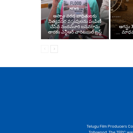
NEWS
అస్సాం వరద బాధితులకు
నిత్యవసర వస్తువులను పంపిణీ
చేసిన నందమూరి బసవరామ
ఆగస్టు 7
తారకం ఎన్టీఆర్ చారిటబుల్ ట్రస్ట్
మాధవన
Telugu Film Producers Cou
Tollywood. The TFPC was