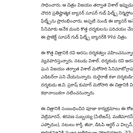
సాధించారు. ఆ చిత్రం విజయం తర్వాత విశాల్ ఇప్పుడు త
చౌదరి ప్రతిష్టాత్మక బ్యానర్ సూపర్ గుడ్ ఫిల్మ్స్ నిర్
ఫిల్మ్స్‌ను ప్రారంభించారు. అప్పటి నుండి ఈ బ్యాన
సినిమాకు అనేక మంది కొత్త దర్శకులను పరిచయం చేయడంల
ఈ ప్రాజెక్ట్ సూపర్ గుడ్ ఫిల్మ్స్ బ్యానర్‌కి 99వ చిత్రం.
ఈ కొత్త చిత్రానికి రవి అరసు దర్శకత్వం వహించనున్నారు
వ్యవహరిస్తున్నారు. నటుడు విశాల్, దర్శకుడు రవి అ
ఘన విజయం తర్వాత విశాల్ మరోసారి సినిమాటోగ్రాఫర్ రి
ఎడిటర్‌గా పని చేయనున్నారు. దురైరాజ్ కళా దర్శకుడ
దర్శకుడు జి.వి. ప్రకాష్ కుమార్ మరోసారి ఈ చిత్రానికి
కథానాయికగా నటించనున్నారు.
ఈ చిత్రానికి సంబంధించిన పూజా కార్యక్రమాలు ఈ రోజ
వెట్రిమారన్, శరవణ సుబ్బయ్య (సిటిజన్), మణిమార
ఎప్పోదుం), నటులు కార్తీ, జీవా, డిఓపి ఆర్థర్ ఎ విల్స
కార్యక్రమానికి ముఖ్య అతిథిలుగా హాజరయ్యారు. చెన్నైల