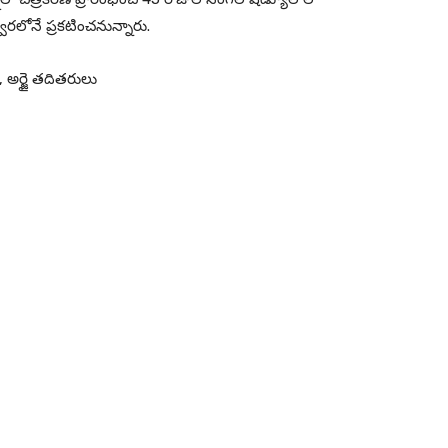
్వరలోనే ప్రకటించనున్నారు.
 అర్జై తదితరులు