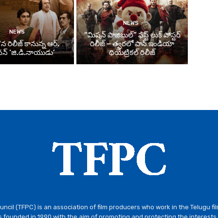
NEWS
NEWS
“మిషన్ పాజిబుల్” ఫస్ట్ లుక్ పోస్టర్
న రిలీజ్ కానున్న ఆర్‌.
రిలీజ్ – త్వరలో పాన్ ఇండియా
్‌ ‘జి.డి.నాయుడు’
థియేట్రికల్ రిలీజ్
ncil (TFPC) is an association of film producers who work in the Telugu fi
 founded in 1990 with the aim of promoting and protecting the interests 