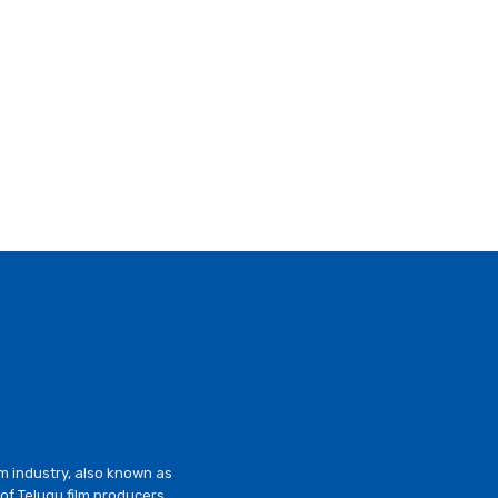
lm industry, also known as
of Telugu film producers