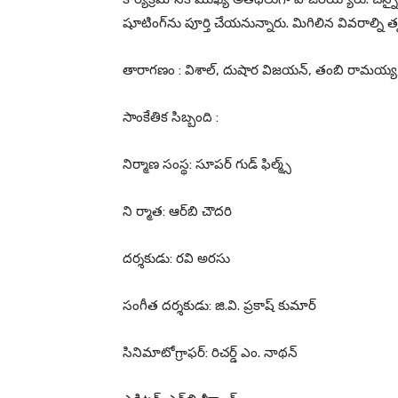
షూటింగ్‌ను పూర్తి చేయనున్నారు. మిగిలిన వివరాల్ని త
తారాగణం : విశాల్, దుషార విజయన్, తంబి రామయ్య,
సాంకేతిక సిబ్బంది :
నిర్మాణ సంస్థ: సూపర్ గుడ్ ఫిల్మ్స్
ని ర్మాత: ఆర్‌బి చౌదరి
దర్శకుడు: రవి అరసు
సంగీత దర్శకుడు: జి.వి. ప్రకాష్ కుమార్
సినిమాటోగ్రాఫర్: రిచర్డ్ ఎం. నాథన్