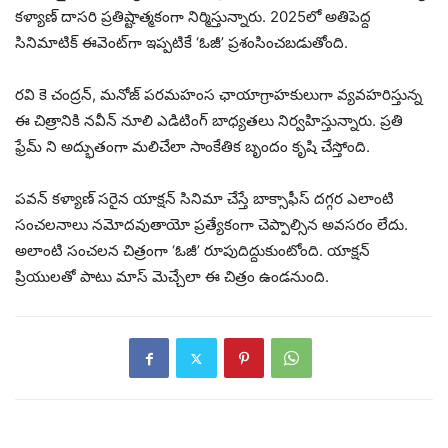
కళ్యాణ్ దాసరి ప్రతిష్టాత్మకంగా నిర్మిస్తున్నారు. 2025లో అతిపెద్ద
సినిమాటిక్ ఈవెంట్‌గా ఇప్పటికే ‘ఓజీ’ ప్రశంసించబడుతోంది.
రవి కె చంద్రన్, మనోజ్ పరమహంస ఛాయాగ్రాహకులుగా వ్యవహరిస్తున్న
ఈ చిత్రానికి నవీన్ నూలి ఎడిటింగ్ బాధ్యతలు నిర్వహిస్తున్నారు. ప్రతి
ఫ్రేమ్ ని అద్భుతంగా మలిచేలా సాంకేతిక బృందం కృషి చేస్తోంది.
పవన్ కళ్యాణ్ సరైన యాక్షన్ సినిమా చేస్తే బాక్సాఫీస్ దగ్గర ఎలాంటి
సంచలనాలు నమోదవుతాయో ప్రత్యేకంగా చెప్పాల్సిన అవసరం లేదు.
అలాంటి సంచలన చిత్రంగా ‘ఓజీ’ రూపుదిద్దుకుంటోంది. యాక్షన్
ప్రియులతో పాటు మాస్ మెచ్చేలా ఈ చిత్రం ఉండనుంది.