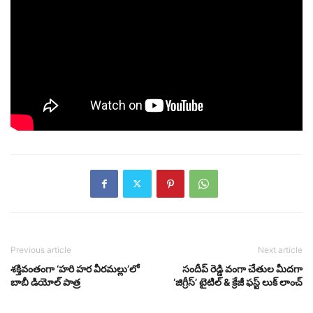
Previous article
Next article
శక్తివంతంగా ‘హరి హర వీరమల్లు’లో
సందీప్ రెడ్డి వంగా చేతుల మీదగా
బాబీ డియోల్ పాత్ర
‘జిగ్రీస్’ టైటిల్ & క్రేజీ ఫస్ట్ లుక్ లాంచ్