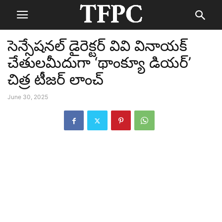
సెన్సేషనల్ డైరెక్టర్ వివి వినాయక్
చేతులమీదుగా ‘థాంక్యూ డియర్’
చిత్ర టీజర్ లాంచ్
June 30, 2025