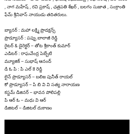
, నాగ మహేష్ , రవి ప్రకాష్ , ఛత్రపతి శేఖర్ , బలగం సుజాత , సంక్రాంతి
ఫేమ్ శ్రీనివాస్ నాయుడు తదితరులు.
బ్యానర్ : మహా లక్ష్మి ప్రొడక్షన్స్
ప్రొడ్యూసర్ : పప్పు బాలాజీ రెడ్డి
రైటర్ & డైరెక్టర్ – తోట శ్రీకాంత్ కుమార్
ఎడిటర్ : రాఘవేంద్ర పెబ్బేటి
మ్యూజిక్ – సుభాష్ ఆనంద్
డి ఓ పి : పి ఎల్ కె రెడ్డి
లైన్ ప్రొడ్యూసర్ – బలిజ పునీత్ రాయల్
కో ప్రొడ్యూసర్ – పి బి వి వి సత్య నారాయణ
కస్టమ్ డిజినర్ – భావన పోలిపల్లి
పి ఆర్ ఓ – మధు వి ఆర్
డిజిటల్ – డిజిటల్ దుకాణం