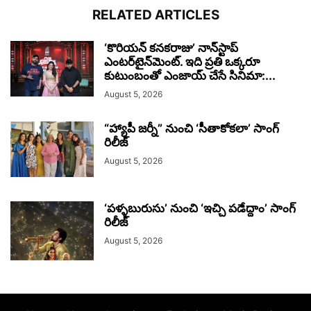
RELATED ARTICLES
‘కొరియన్ కనకరాజు’ నాన్‌స్టాప్
ఎంటర్‌టైన్‌మెంట్. ఇది ప్రతి ఒక్కరూ
కుటుంబంతో ఎంజాయ్ చేసే సినిమా:...
August 5, 2026
“హ్యాపీ జర్నీ” నుంచి ‘సీతాకోకలా’ సాంగ్
రిలీజ్
August 5, 2026
‘పళ్ళబురుసు’ నుంచి ‘ఇచ్చి పడేద్దాం’ సాంగ్
రిలీజ్
August 5, 2026