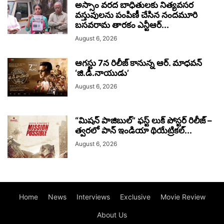
అస్సాం వరద బాధితులకు నిత్యవసర
వస్తువులను పంపిణీ చేసిన నందమూరి
బసవరామ తారకం ఎన్టీఆర్...
August 6, 2026
ఆగస్టు 7న రిలీజ్ కానున్న ఆర్‌. మాధవన్‌
‘జి.డి.నాయుడు’
August 6, 2026
“మిషన్ పాజిబుల్” ఫస్ట్ లుక్ పోస్టర్ రిలీజ్ –
త్వరలో పాన్ ఇండియా థియేట్రికల్...
August 6, 2026
Home
News
Interviews
Exclusive
Movie Review
About Us