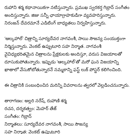
రుహాని శర్మ కథానాయికగా నటిస్తున్నారు. ప్రముఖ స్వరకర్త గిబ్రాన్ సంగీతం
అందిస్తున్నారు. జిజు సన్నీ ఛాయాగ్రాహకుడిగా వ్యవహరిస్తున్నారు.
నిరంజన్ దేవరమానే ఎడిటింగ్ బాధ్యతలు నిర్వహిస్తున్నారు.
‘ఆల్కహాల్’ చిత్రాన్ని సూర్యదేవర నాగవంశీ, సాయి సౌజన్య సంయుక్తంగా
నిర్మిస్తున్నారు. వెంకట్ ఉప్పుటూరి సహ నిర్మాత. నాగవంశీ
వైవిధ్యభరితమైన చిత్రాలను ప్రేక్షకులకు అందిస్తూ, వరుస విజయాలతో
దూసుకుపోతున్నారు. ఇప్పుడు ‘ఆల్కహాల్’తో మరో ఘన విజయాన్ని
ఖాతాలో వేసుకోబోతున్నారనే నమ్మకాన్ని ఫస్ట్ లుక్ పోస్టర్ కలిగించింది.
ఈ చిత్రానికి సంబంధించిన మరిన్ని వివరాలను త్వరలో వెల్లడించనున్నారు.
తారాగణం: అల్లరి నరేష్, రుహాణి శర్మ
రచన, దర్శకత్వం: మెహర్ తేజ్
సంగీతం: గిబ్రాన్
నిర్మాతలు: సూర్యదేవర నాగవంశీ, సాయి సౌజన్య
సహ నిర్మాత: వెంకట్ ఉప్పుటూరి