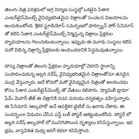
తెలుగు చిత్ర పరిశ్రమలో అగ్ర నిర్మాణ సంస్థల్లో ఒకటైన సితార
ఎంటర్‌టైన్‌మెంట్స్ వైవిధ్యభరితమైన చిత్రాలతో సంచలన విజయాలను
అందుకుంటోంది. శ్రీకర స్టూడియోస్ సమర్పణలో ఫార్చ్యూన్ ఫోర్ సినిమాస్
తో కలిసి సితార ఎంటర్‌టైన్‌మెంట్స్ నిర్మిస్తున్న చిత్రాలు ప్రేక్షకుల
హృదయాలను గెలుచుకుంటున్నాయి. ఇప్పుడు ఈ మూడు సంస్థలు కలిసి
మరో విభిన్న చిత్రాన్ని ప్రేక్షకులకు అందించడానికి సిద్ధమవుతున్నాయి.
హాస్య చిత్రాలతో తెలుగు ప్రేక్షకుల హృదయాల్లో చెరగని స్థానాన్ని
సంపాదించుకున్న అల్లరి నరేష్, వైవిధ్యభరితమైన చిత్రాలతోనూ తనదైన
ముద్ర వేస్తున్నారు. అదే కోవలో మరో వైవిధ్యమైన చిత్రంతో అలరించడం
కోసం సితార ఎంటర్‌టైన్‌మెంట్స్ తో చేతులు కలిపారు. ‘ఫ్యామిలీ డ్రామా’
ఫేమ్ మెహర్ తేజ్ ఈ చిత్రానికి రచన మరియు దర్శకత్వం వహిస్తున్నారు.
ఈ సినిమాని ‘ఆల్కహాల్’ అనే ఆసక్తికర టైటిల్ ను ఖరారు చేశారు. ఈ
సందర్భంగా విడుదల చేసిన ఫస్ట్ లుక్ పోస్టర్ ఆకట్టుకుంటోంది. పోస్టర్ లో
అల్లరి నరేష్ ఆల్కహాల్ లో మునిగిపోయిన దృశ్యాలు కనిపిస్తున్నాయి. ఇది
భ్రమ, వాస్తవికత మధ్య జరిగే కథలా కనిపిస్తోంది.