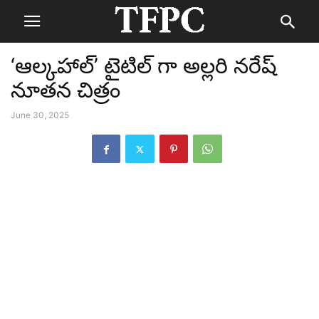
‘ఆల్కహాల్’ టైటిల్ గా అల్లరి నరేష్
నూతన చిత్రం
June 30, 2025