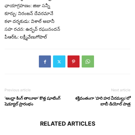
ఛాయాగ్రహణం: జిజు సన్నీ
కూర్పు: నిరంజన్ దేవరమానే
కళా దర్శకుడు: విశాల్ అబానీ
సహ రచన: ఉద్భవ్ రఘునందన్
పీఆర్ఓ: లక్ష్మీవేణుగోపాల్
Previous article
Next article
‘ఆంధ్రా కింగ్ తాలూకా’ కొత్త షూటింగ్
శక్తివంతంగా ‘హరి హర వీరమల్లు’లో
షెడ్యూల్ ప్రారంభం
బాబీ డియోల్ పాత్ర
RELATED ARTICLES