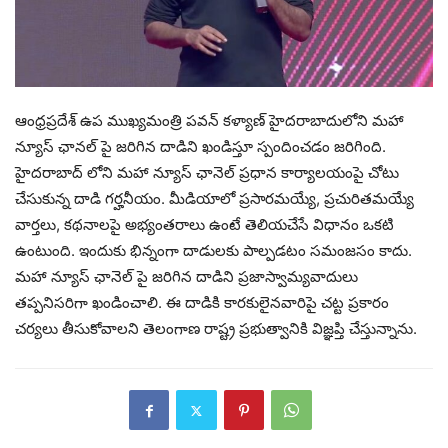
ఆంధ్రప్రదేశ్ ఉప ముఖ్యమంత్రి పవన్ కళ్యాణ్ హైదరాబాదులోని మహా
న్యూస్ ఛానల్ పై జరిగిన దాడిని ఖండిస్తూ స్పందించడం జరిగింది.
హైదరాబాద్ లోని మహా న్యూస్ ఛానెల్ ప్రధాన కార్యాలయంపై చోటు
చేసుకున్న దాడి గర్హనీయం. మీడియాలో ప్రసారమయ్యే, ప్రచురితమయ్యే
వార్తలు, కథనాలపై అభ్యంతరాలు ఉంటే తెలియచేసే విధానం ఒకటి
ఉంటుంది. ఇందుకు భిన్నంగా దాడులకు పాల్పడటం సమంజసం కాదు.
మహా న్యూస్ ఛానెల్ పై జరిగిన దాడిని ప్రజాస్వామ్యవాదులు
తప్పనిసరిగా ఖండించాలి. ఈ దాడికి కారకులైనవారిపై చట్ట ప్రకారం
చర్యలు తీసుకోవాలని తెలంగాణ రాష్ట్ర ప్రభుత్వానికి విజ్ఞప్తి చేస్తున్నాను.