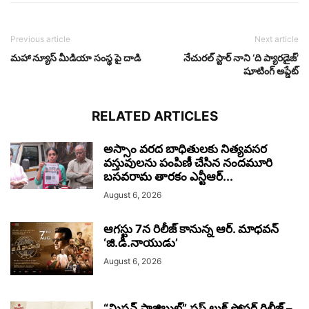
Previous article
Next article
మహా న్యూస్ మీడియా సంస్థ పై దాడి
నేచురల్ స్టార్ నాని ‘ది ప్యారడైజ్’
షూటింగ్‌ అప్డేట్
RELATED ARTICLES
అస్సాం వరద బాధితులకు నిత్యవసర
వస్తువులను పంపిణీ చేసిన నందమూరి
బసవరామ తారకం ఎన్టీఆర్...
August 6, 2026
ఆగస్టు 7న రిలీజ్ కానున్న ఆర్‌. మాధవన్‌
‘జి.డి.నాయుడు’
August 6, 2026
“మిషన్ పాజిబుల్” ఫస్ట్ లుక్ పోస్టర్ రిలీజ్ –