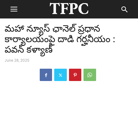
మహా న్యూస్ ఛానెల్ ప్రధాన
కార్యాలయంపై దాడి గర్హనీయం :
పవన్ కళ్యాణ్
June 28, 2025