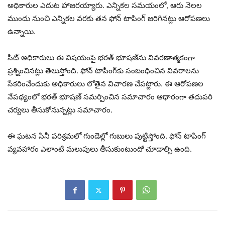
అధికారుల ఎదుట హాజరయ్యారు. ఎన్నికల సమయంలో, ఆరు నెలల
ముందు నుంచి ఎన్నికల వరకు తన ఫోన్ టాపింగ్ జరిగినట్లు ఆరోపణలు
ఉన్నాయి.
సీట్ అధికారులు ఈ విషయంపై భరత్ భూషణ్‌ను వివరణాత్మకంగా
ప్రశ్నించినట్లు తెలుస్తోంది. ఫోన్ టాపింగ్‌కు సంబంధించిన వివరాలను
సేకరించేందుకు అధికారులు లోతైన విచారణ చేపట్టారు. ఈ ఆరోపణల
నేపథ్యంలో భరత్ భూషణ్ సమర్పించిన సమాచారం ఆధారంగా తదుపరి
చర్యలు తీసుకోనున్నట్లు సమాచారం.
ఈ ఘటన సినీ పరిశ్రమలో గుండెల్లో గుబులు పుట్టిస్తోంది. ఫోన్ టాపింగ్
వ్యవహారం ఎలాంటి మలుపులు తీసుకుంటుందో చూడాల్సి ఉంది.