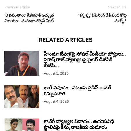
Previous article
Next article
‘8 వసంతాలు’ సినిమాకి అద్భుత
‘కన్నప్ప’ ఓపెనింగ్ డేకి వంద కోట్ల
విజయం – ఘనంగా సక్సెస్ మీట్
మార్క్?
RELATED ARTICLES
హిందూ దేవుళ్లపై సోషల్ మీడియా పోస్టులు..
ప్రకాష్ రాజ్ వ్యాఖ్యలపై సైబర్ డీజీపీకి
బీజేపీ...
August 5, 2026
భారీ విషాదం.. నటుడు ప్రదీప్ రావత్
కన్నుమూత
August 4, 2026
కావేరీ వ్యాఖ్యల వివాదం.. ఉదయనిధి
స్టాలిన్‌పై కేసు, రాజకీయ దుమారం