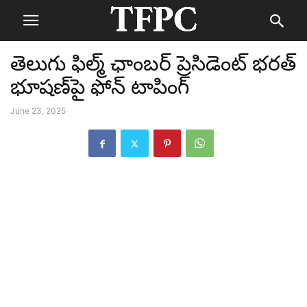
తెలుగు ఫిల్మ్ ఛాంబర్ ప్రెసిడెంట్ భరత్
భూషణ్‌పై ఫోన్ టాపింగ్
June 23, 2025