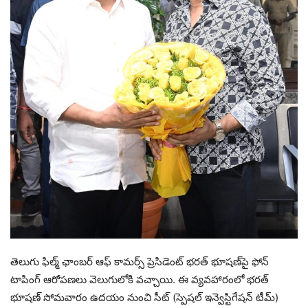
తెలుగు ఫిల్మ్ ఛాంబర్ ఆఫ్ కామర్స్ ప్రెసిడెంట్ భరత్ భూషణ్‌పై ఫోన్
టాపింగ్ ఆరోపణలు వెలుగులోకి వచ్చాయి. ఈ వ్యవహారంలో భరత్
భూషణ్ సోమవారం ఉదయం నుంచి సీట్ (స్పెషల్ ఇన్వెస్టిగేషన్ టీమ్)