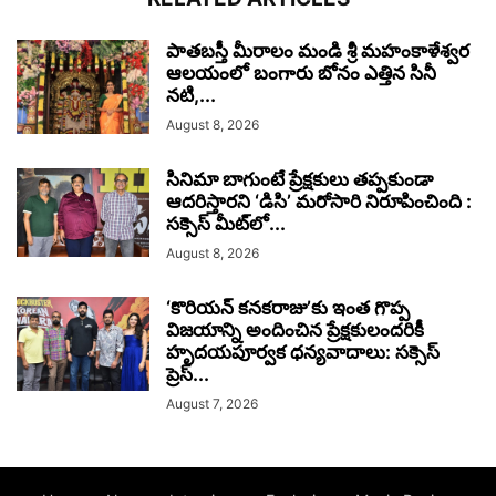
పాతబస్తీ మీరాలం మండి శ్రీ మహంకాళేశ్వర
ఆలయంలో బంగారు బోనం ఎత్తిన సినీ
నటి,...
August 8, 2026
సినిమా బాగుంటే ప్రేక్షకులు తప్పకుండా
ఆదరిస్తారని ‘డిసి’ మరోసారి నిరూపించింది :
సక్సెస్ మీట్‌లో...
August 8, 2026
‘కొరియన్ కనకరాజు’కు ఇంత గొప్ప
విజయాన్ని అందించిన ప్రేక్షకులందరికీ
హృదయపూర్వక ధన్యవాదాలు: సక్సెస్
ప్రెస్...
August 7, 2026