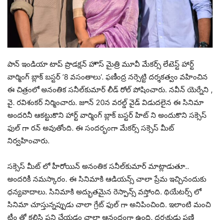
పాన్ ఇండియా టాప్ ప్రొడక్షన్ హౌస్ మైత్రి మూవీ మేకర్స్ లేటెస్ట్ హార్ట్
వార్మింగ్ బ్లాక్ బస్టర్ ‘8 వసంతాలు’. ఫణీంద్ర నర్సెట్టి దర్శకత్వం వహించిన
ఈ చిత్రంలో అనంతిక సనీల్‌కుమార్ లీడ్ రోల్ పోషించారు. నవీన్ యెర్నేని ,
వై. రవిశంకర్ నిర్మించారు. జూన్ 20న వరల్డ్ వైడ్ విడుదలైన ఈ సినిమా
అందరినీ ఆకట్టుకొని హార్ట్ వార్మింగ్ బ్లాక్ బస్టర్ హిట్ ని అందుకొని సక్సెస్
ఫుల్ గా రన్ అవుతోంది. ఈ సందర్భంగా మేకర్స్ సక్సెస్ మీట్
నిర్వహించారు.
సక్సెస్ మీట్ లో హీరోయిన్ అనంతిక సనీల్‌కుమార్ మాట్లాడుతూ..
అందరికీ నమస్కారం. ఈ సినిమాకి ఆడియన్స్ చాలా ప్రేమ ఇచ్చినందుకు
ధన్యవాదాలు. సినిమాకి అద్భుతమైన రెస్పాన్స్ వస్తోంది. థియేటర్స్ లో
సినిమా చూస్తున్నప్పుడు చాలా గ్రేట్ ఫుల్ గా అనిపించింది. ఇలాంటి మంచి
టీం తో కలిసి పని చేయడం చాలా ఆనందంగా ఉంది. దర్శకుడు ఫణి