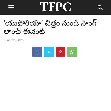
‘యుఫోరియా’ చిత్రం నుండి సాంగ్
లాంచ్ ఈవెంట్‌
June 22, 2025