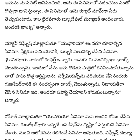
ఆమెను చూసిన‌ట్లే అనిపించింది. ఆమె ఈ సినిమాలో న‌టించ‌టం ఎంతో
గొప్ప‌గా భావిస్తున్నాం. ఈ సినిమాతో ఆమె క్యూట్ మామ్‌గా పేరు
తెచ్చుకుంటారు. కాల భైర‌వ‌గారు బ్యూటీఫుల్ మ్యూజిక్ అందించారు.
అంద‌రికీ థాంక్స్‌’’ అన్నారు.
యాక్ట‌ర్ విఘ్నేష్ మాట్లాడుతూ ‘‘‘యుఫోరియా’ అందరూ చూడాల్సిన
సినిమా. ప్రేక్ష‌కుల స‌మ‌యానికి, డ‌బ్బుకి విలువిచ్చి చేసిన సినిమా.
భూమిక‌గారు నాకెంతో కంఫర్ట్ ఇచ్చారు. ఆమెకు ఈ సంద‌ర్భంగా థాంక్స్
చెబుతున్నాను. ఇందులో నేను ఆమె కొడుకు పాత్ర‌లో క‌నిపించ‌బోతున్నాను.
నాతో పాటు కొత్త ఆర్టిస్టుల‌ను, టెక్నీషియ‌న్స్‌ను ప‌రిచ‌యం చేసినందుకు
గుణ‌శేఖ‌ర్‌గారికి ఈ సంద‌ర్భంగా థాంక్స్ చెబుతున్నాను. నిజాయ‌తీగా
చేసిన సినిమా ఇది. అంద‌రూ స‌పోర్ట్ చేయాల‌ని కోరుకుంటున్నాను’’
అన్నారు.
రోహిత్ మాట్లాడుతూ ‘‘‘యుఫోరియా’ సినిమా మ‌న అంద‌రి కోసం చేసిన
సినిమా. గుణ‌శేఖ‌ర్‌గారు ఇప్ప‌టి జ‌న‌రేష‌న్‌ను దృష్టిలో పెట్టుకుని సినిమా
చేశారు. మంచి ఆలోచ‌న‌ను క‌లిగించే సినిమా అవుతుంది. విఘ్నేష్ డెబ్యూ