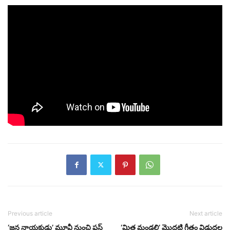
Previous article
Next article
‘జ‌న నాయ‌కుడు’ మూవీ నుంచి ఫ‌స్ట్
‘మిత్ర మండలి’ మొదటి గీతం విడుదల