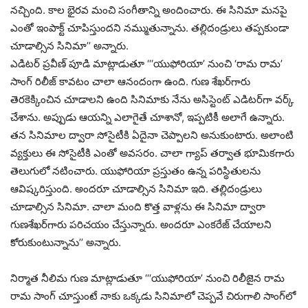
న‌చ్చింది. కాల భైర‌వ మంచి సంగీతాన్ని అందించారు. ఈ సినిమా మ‌న‌పై
ఎంతో ఇంపాక్ట్ చూపిస్తుంద‌ని న‌మ్ముతున్నాను. తల్లిదండ్రులు త‌ప్ప‌కుండా
చూడాల్సిన సినిమా’’ అన్నారు.
ఎడిట‌ర్ ప్ర‌వీణ్ పూడి మాట్లాడుతూ ‘‘‘యుఫోరియా’ నుంచి ‘రామ రామ‌’
సాంగ్ రిలీజ్ కావ‌టం చాలా ఆనందంగా ఉంది. గుణ శేఖ‌ర్‌గారు
తెర‌కెక్కించిన చూడాల‌ని ఉంది సినిమాకు నేను అసిస్టెంట్ ఎడిట‌ర్‌గా వ‌ర్క్
చేశాను. అప్పుడు ఆయ‌న్ని ఎలాగైతే చూశానో, ఇప్ప‌టికీ అలాగే ఉన్నారు.
త‌న సినిమాల ద్వారా సోసైటీకి ఏదైనా చెప్పాల‌ని అనుకుంటారు. అలాంటి
వ్య‌క్తులు ఈ సోసైటీకి ఎంతో అవ‌స‌రం. చాలా గ్యాప్ త‌ర్వాత భూమిక‌గారు
తెలుగులో న‌టించారు. యుఫోరియా ప్ర‌స్తుతం ఉన్న ప‌రిస్థితులను
ఆవిష్క‌రిస్తుంది. అంద‌రూ చూడాల్సిన సినిమా ఇది. త‌ల్లిదండ్రులు
చూడాల్సిన సినిమా. చాలా మంది కొత్త వాళ్ల‌ను ఈ సినిమా ద్వారా
గుణ‌శేఖ‌ర్‌గారు ప‌రిచ‌యం చేస్తున్నారు. అంద‌రూ ఎంక‌రేజ్ చేయాల‌ని
కోరుకుంటున్నాను’’ అన్నారు.
నిర్మాత నీలిమ గుణ మాట్లాడుతూ ‘‘‘యుఫోరియా’ నుంచి రిలీజైన రామ
రామ సాంగ్ చూస్తుంటే నాకు ఒక్క‌డు సినిమాలో చెప్ప‌వే చిరుగాలి సాంగ్‌లో