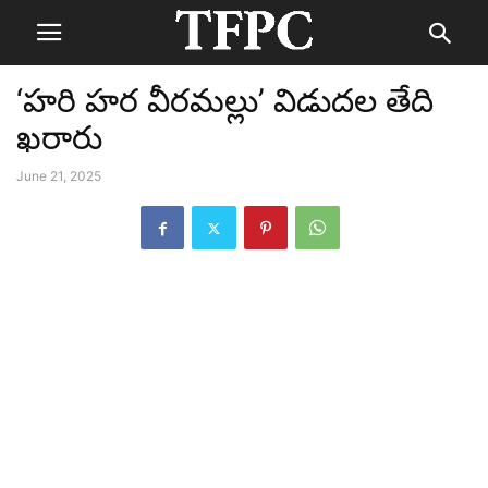
‘హరి హర వీరమల్లు’ విడుదల తేది
ఖరారు
June 21, 2025