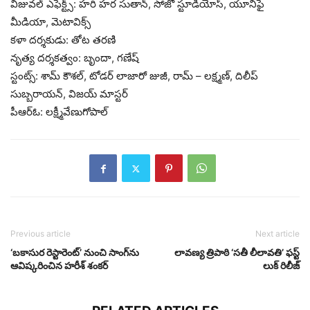
విజువల్ ఎఫెక్ట్స్: హరి హర సుతాన్, సోజో స్టూడియోస్, యూనిఫై
మీడియా, మెటావిక్స్
కళా దర్శకుడు: తోట తరణి
నృత్య దర్శకత్వం: బృందా, గణేష్
స్టంట్స్: శామ్ కౌశల్, టోడర్ లాజారో జుజీ, రామ్ – లక్ష్మణ్, దిలీప్
సుబ్బరాయన్, విజయ్ మాస్టర్
పీఆర్ఓ: లక్ష్మీవేణుగోపాల్
Previous article
Next article
‘బకాసుర రెస్టారెంట్‌’ నుంచి సాంగ్‌ను
లావ‌ణ్య త్రిపాఠి ‘సతీ లీలావతి’ ఫస్ట్
ఆవిష్కరించిన హరీశ్‌ శంకర్‌
లుక్ రిలీజ్