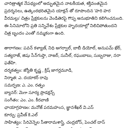
చారిత్రాత్మక నేపథ్యంలో అద్భుతమైన నాటకీయత, శక్తివంతమైన
ప్రదర్శనలు, ఉత్కంఠభరితమైన యాక్షన్ తో రూపొందిన ‘హరి హర
వీరమల్లు’ చిత్రం ప్రేక్షకులను వెండితెరపై గొప్ప అనుభూతిని కలిగించనుంది.
ఈ సినిమాలోని ప్రతి సన్నివేశం ప్రేక్షకుల హృదయాల్లో నిలిచిపోతుందని
చిత్ర బృందం ఎంతో నమ్మకంగా ఉంది.
తారాగణం: పవన్ కళ్యాణ్, నిధి అగర్వాల్, బాబీ డియోల్, అనుపమ్ ఖేర్,
సత్యరాజ్, జిషు సేన్‌గుప్తా, నాజర్, సునీల్, రఘుబాబు, సుబ్బరాజు, నరా
ఫతేహి.
దర్శకత్వం: జ్యోతి కృష్ణ , క్రిష్ జాగర్లమూడి,
నిర్మాత: ఎ. దయాకర్ రావు
సమర్పణ: ఎ. ఎం. రత్నం
బ్యానర్: మెగా సూర్య ప్రొడక్షన్స్
సంగీతం: ఎం. ఎం. కీరవాణి
ఛాయాగ్రహణం: మనోజ్ పరమహంస, జ్ఞానశేఖర్ వి.ఎస్
కూర్పు: ప్రవీణ్ కె.ఎల్
సాహిత్యం: సిరివెన్నెల సీతారామశాస్త్రి, చంద్రబోస్, పెంచల్ దాస్