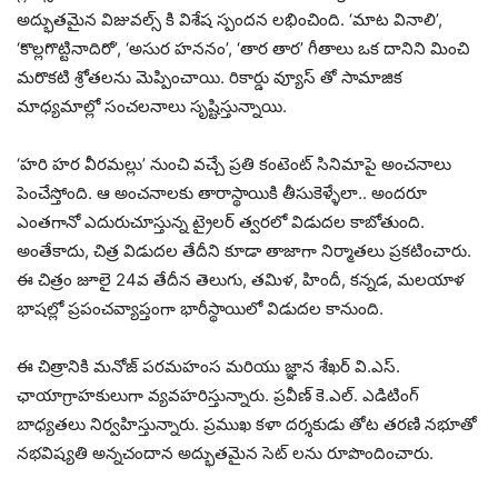
అద్భుతమైన విజువల్స్ కి విశేష స్పందన లభించింది. ‘మాట వినాలి’,
‘కొల్లగొట్టినాదిరో’, ‘అసుర హననం’, ‘తార తార’ గీతాలు ఒక దానిని మించి
మరొకటి శ్రోతలను మెప్పించాయి. రికార్డు వ్యూస్ తో సామాజిక
మాధ్యమాల్లో సంచలనాలు సృష్టిస్తున్నాయి.
‘హరి హర వీరమల్లు’ నుంచి వచ్చే ప్రతి కంటెంట్ సినిమాపై అంచనాలు
పెంచేస్తోంది. ఆ అంచనాలకు తారాస్థాయికి తీసుకెళ్ళేలా.. అందరూ
ఎంతగానో ఎదురుచూస్తున్న ట్రైలర్ త్వరలో విడుదల కాబోతుంది.
అంతేకాదు, చిత్ర విడుదల తేదీని కూడా తాజాగా నిర్మాతలు ప్రకటించారు.
ఈ చిత్రం జూలై 24వ తేదీన తెలుగు, తమిళ, హిందీ, కన్నడ, మలయాళ
భాషల్లో ప్రపంచవ్యాప్తంగా భారీస్థాయిలో విడుదల కానుంది.
ఈ చిత్రానికి మనోజ్ పరమహంస మరియు జ్ఞాన శేఖర్ వి.ఎస్.
ఛాయాగ్రాహకులుగా వ్యవహరిస్తున్నారు. ప్రవీణ్ కె.ఎల్. ఎడిటింగ్
బాధ్యతలు నిర్వహిస్తున్నారు. ప్రముఖ కళా దర్శకుడు తోట తరణి నభూతో
నభవిష్యతి అన్నచందాన అద్భుతమైన సెట్ లను రూపొందించారు.