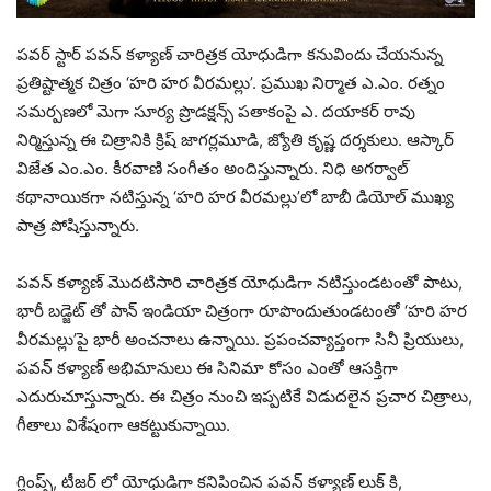
పవర్ స్టార్ పవన్ కళ్యాణ్ చారిత్రక యోధుడిగా కనువిందు చేయనున్న
ప్రతిష్టాత్మక చిత్రం ‘హరి హర వీరమల్లు’. ప్రముఖ నిర్మాత ఎ.ఎం. రత్నం
సమర్పణలో మెగా సూర్య ప్రొడక్షన్స్ పతాకంపై ఎ. దయాకర్ రావు
నిర్మిస్తున్న ఈ చిత్రానికి క్రిష్ జాగర్లమూడి, జ్యోతి కృష్ణ దర్శకులు. ఆస్కార్
విజేత ఎం.ఎం. కీరవాణి సంగీతం అందిస్తున్నారు. నిధి అగర్వాల్
కథానాయికగా నటిస్తున్న ‘హరి హర వీరమల్లు’లో బాబీ డియోల్ ముఖ్య
పాత్ర పోషిస్తున్నారు.
పవన్ కళ్యాణ్ మొదటిసారి చారిత్రక యోధుడిగా నటిస్తుండటంతో పాటు,
భారీ బడ్జెట్ తో పాన్ ఇండియా చిత్రంగా రూపొందుతుండటంతో ‘హరి హర
వీరమల్లు’పై భారీ అంచనాలు ఉన్నాయి. ప్రపంచవ్యాప్తంగా సినీ ప్రియులు,
పవన్ కళ్యాణ్ అభిమానులు ఈ సినిమా కోసం ఎంతో ఆసక్తిగా
ఎదురుచూస్తున్నారు. ఈ చిత్రం నుంచి ఇప్పటికే విడుదలైన ప్రచార చిత్రాలు,
గీతాలు విశేషంగా ఆకట్టుకున్నాయి.
గ్లింప్స్, టీజర్ లో యోధుడిగా కనిపించిన పవన్ కళ్యాణ్ లుక్ కి,