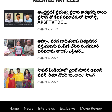
RELATED ARTICLES
ఆంధ్రప్రదేశ్ ప్రభుత్వ ప్రధాన కార్యదర్శి సాయి
ప్రసాద్ తో కీలక సమావేశంలో పాల్గొన్న
APSFTVTDC...
August 7, 2026
అస్సాం వరద బాధితులకు నిత్యవసర
వస్తువులను పంపిణీ చేసిన నందమూరి
బసవరామ తారకం ఎన్టీఆర్...
August 6, 2026
సోషల్ మీడియాలో వైరల్ మారిన డెమాన్
పవన్, రీతూ చౌదరి ‘బంగారం’ సాంగ్
August 6, 2026
Home
News
Interviews
Exclusive
Movie Review