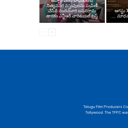
అస్సాం వరద బాధితులకు
నిత్యవసర వస్తువులను పంపిణీ
చేసిన నందమూరి బసవరామ
ఆగస్టు 7
తారకం ఎన్టీఆర్ చారిటబుల్ ట్రస్ట్
మాధవన
Telugu Film Producers Cou
Tollywood. The TFPC was