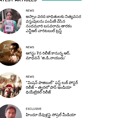
NEWS
అస్సాం వరద బాధితులకు నిత్యవసర
వస్తువులను పంపిణీ చేసిన
నందమూరి బసవరామ తారకం
ఎన్టీఆర్ చారిటబుల్ ట్రస్ట్
NEWS
ఆగస్టు 7న రిలీజ్ కానున్న ఆర్‌.
మాధవన్‌ ‘జి.డి.నాయుడు’
NEWS
“మిషన్ పాజిబుల్” ఫస్ట్ లుక్ పోస్టర్
రిలీజ్ – త్వరలో పాన్ ఇండియా
థియేట్రికల్ రిలీజ్
EXCLUSIVE
హిందూ దేవుళ్లపై సోషల్ మీడియా