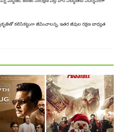
ున్న మద్దతు, జంతు సంరక్షణ పట్ల వారి నిబద్ధతకు నిదర్శనంగా
రకృతితో కలిసికట్టుగా జీవించాలన్న, ఇతర జీవుల రక్షణ బాధ్యత
NEWS