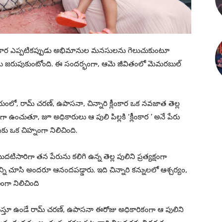
ె క్లీంకార ఎప్పటికప్పుడు అభిమానుల మనసులను గెలుచుకుంటూ
ోజును జరుపుకుంటోంది. ఈ సందర్భంగా, ఆమె జీవితంలో మెమరబుల్
ంలో, రామ్ చరణ్, ఉపాసనా, చిన్నారి క్లీంకార ఒక నవజాత తెల్ల
్తుగా ఉంచుతూ, జూ అధికారులు ఆ పులి పిల్లకి ‘క్లీంకార ’ అనే పేరు
మకు ఒక చిహ్నంగా నిలిచింది.
దటిసారిగా తన పేరును కలిగి ఉన్న తెల్ల పులిని ప్రత్యక్షంగా
న్ని చూసి అందరూ ఆనందపడ్డారు. ఇది చిన్నారి కన్నులలో ఆశ్చర్యం,
ంగా నిలిచింది
స్తూ ఉండే రామ్ చరణ్, ఉపాసనా ఈరోజు అధికారికంగా ఆ పులిని