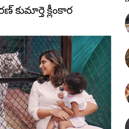
్ కుమార్తె క్లీంకార