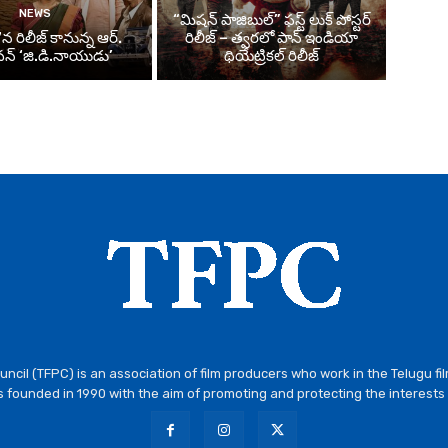
NEWS
“మిషన్ పాజిబుల్” ఫస్ట్ లుక్ పోస్టర్
న రిలీజ్ కానున్న ఆర్‌.
రిలీజ్ – త్వరలో పాన్ ఇండియా
్‌ ‘జి.డి.నాయుడు’
థియేట్రికల్ రిలీజ్
ncil (TFPC) is an association of film producers who work in the Telugu fi
 founded in 1990 with the aim of promoting and protecting the interests 