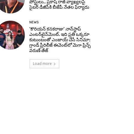
పోస్టులు.. ప్రకాష్ రాజ్ వ్యాఖ్యలపై
సైబర్ డీజీపీకి బీజేపీ నేతల ఫిర్యాదు
NEWS
‘కొరియన్ కనకరాజు’ నాన్‌స్టాప్
ఎంటర్‌టైన్‌మెంట్. ఇది ప్రతి ఒక్కరూ
కుటుంబంతో ఎంజాయ్ చేసే సినిమా:
గ్రాండ్ ప్రీరిలీజ్ ఈవెంట్‌లో మెగా ప్రిన్స్
వరుణ్ తేజ్
Load more