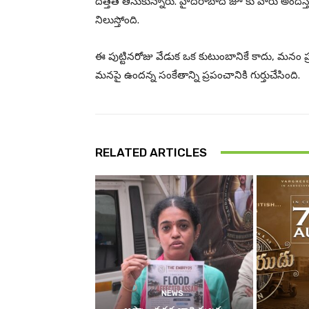
దత్తత తీసుకున్నారు. హైదరాబాద్ జూ కు వారు అందిస్త
నిలుస్తోంది.
ఈ పుట్టినరోజు వేడుక ఒక కుటుంబానికే కాదు, మనం ప్
మనపై ఉందన్న సంకేతాన్ని ప్రపంచానికి గుర్తుచేసింది.
RELATED ARTICLES
NEWS