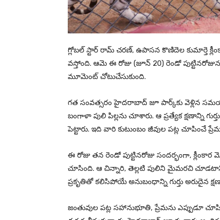
గ్లోబల్ స్టార్ రామ్ చరణ్, ఉపాసన కొణిదెల కుమార్త
వస్తోంది. ఆమె ఈ రోజు (జూన్ 20) రెండో పుట్టినర
మూమెంట్ చోటుచేసుకుంది.
గత సంవత్సరం హైదరాబాద్ జూ పార్క్‌కు వెళ్లిన సమయ
బంగాళా పులి పిల్లను చూశారు. ఆ ప్రత్యేక క్షణాన్ని గుర
పెట్టారు. ఇది వారి కుటుంబం జీవుల పట్ల చూపించే ప్రే
ఈ రోజు తన రెండో పుట్టినరోజు సందర్భంగా, క్లీంకార మొ
చూసింది. ఆ చిన్నారి, తెల్లటి పులిని మైమరచి చూడటా
ప్రకృతితో కలిసిపోయే అనుబంధాన్ని గుర్తు అరుదైన క్షణ
జంతువుల పట్ల సహానుభూతి, ప్రేమను ఎప్పుడూ చూపి