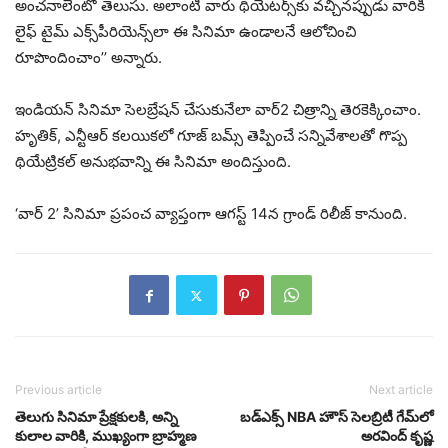
అంచనాలేంటో తెలుసు. అలాంటి వారు థియేటర్స్‌కు వచ్చినప్పుడు వారికి
లైఫ్ టైమ్ ఎక్స్‌పీరియెన్స్‌లా ఈ సినిమా ఉండాలనే ఆలోచించి
రూపొందించాం’’ అన్నారు.
ఇండియన్ సినిమా సెలబ్రేషన్ చేసుకునేలా వార్2 చిత్రాన్ని తెరకెక్కించాం.
హృతిక్, ఎన్టీఆర్ కలయికలో గూజ్ బమ్స్ తెప్పించే సన్నివేశాలతో గొప్ప
థియేట్రికల్ అనుభవాన్ని ఈ సినిమా అందిస్తుంది.
‘వార్ 2’ సినిమా ప్రపంచ వ్యాప్తంగా ఆగస్ట్ 14న గ్రాండ్ రిలీజ్ కానుంది.
Previous article
Next article
తెలుగు సినిమా ప్రేక్షకులకి, అన్ని
బడ్‌ఎక్స్ NBA హౌస్ సెలబ్రిటీ గేమ్‌లో
కులాల వారికి, ముఖ్యంగా బ్రాహ్మణ
అరవింద్ కృష్ణ