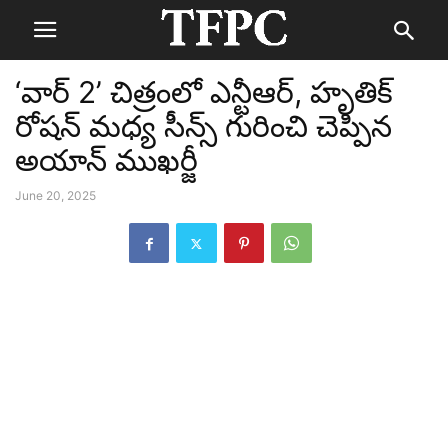
‘వార్ 2’ చిత్రంలో ఎన్టీఆర్, హృతిక్
రోషన్ మధ్య సీన్స్ గురించి చెప్పిన
అయాన్ ముఖర్జీ
June 20, 2025