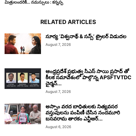
మిత్రులందరికీ… నమస్సులు : కన్నప్ప
RELATED ARTICLES
సూర్య ‘విశ్వనాథ్ & సన్స్’ ట్రైలర్ విడుదల
August 7, 2026
ఆంధ్రప్రదేశ్ ప్రభుత్వ సిఎస్ సాయి ప్రసాద్ తో
కీలక సమావేశంలో పాల్గొన్న APSFTVTDC
చైర్మన్...
August 7, 2026
అస్సాం వరద బాధితులకు నిత్యవసర
వస్తువులను పంపిణీ చేసిన నందమూరి
బసవరామ తారకం ఎన్టీఆర్...
August 6, 2026