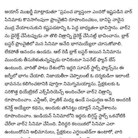
అయాన్ ముఖర్జీ మాట్లాడుతూ ‘‘ప్రపంచ వ్యాప్తంగా ఎందరో ఇష్టపడిన వార్
సినిమాకు కొనసాగింపుగా ఫ్రాంచైజీని రూపొందించటం, దానిపై నాదైన
ముద్ర వేయాలనుకుని కష్టపడటాన్ని ఓ పెద్ద బాధ్యతగా భావిస్తాను. వార్2
ను డైరెక్ట్ చేసేటప్పుడు నా తొలి చిత్రాన్ని డైరెక్ట్ చేసినట్లే భావించాను. బ్లాక్
బస్టర్ ఫ్రాంచైజీలో మన సినిమా అనేది భాగమయ్యేలా చూసుకోవాలి.
లేకపోతే ఆనందం ఉండదు. ఆల్ రెడీ బ్లాక్ బస్టర్ అయిన సినిమాను
ముందుకు తీసుకెళుతున్నప్పుడు దానికంటూ సెపరేట్ ఫ్యాన్ బేస్
ఉంటుంది. వారితో పాటు దేశంలోని ఇద్దరి సూపర్ స్టార్స్ ఫ్యాన్స్‌ను ఈ
జర్నీలో భాగం చేయాలి. నిజాయతీగా చెప్పాలంటే ఓ దర్శకుడిగా ఇలాంటి
భావనను కలిగించటానికి పూర్తిగా నిమగ్నమయ్యాను. ప్రేక్షకులకు ఓ
సరికొత్త థియేట్రికల్ ఎక్స్‌పీరియెన్స్ అందించేలా వార్2 చిత్రాన్ని
రూపొందించాం. ఎన్టీఆర్, హృతిక్ మధ్య ఉండే సంఘర్షణ అనేది అందరికీ
కనెక్ట్ అయ్యేలా కథను, అందుకు తగినట్టు యాక్షన్ సన్నివేశాలను
రూపొందించాం. ఇండియన్ సినిమాలోని ఇద్దరు బిగ్గెస్ట్ స్టార్స్ ఒకచోటికి
చేరేలా వార్2 సినిమా చేసింది. వీరిద్దరి కలయికలో సినిమా ఎలా
ఉంటుందోనని అభిమానులు, ప్రేక్షకులు ఎగ్జయిటెడ్‌గా ఉంటారో, వారి