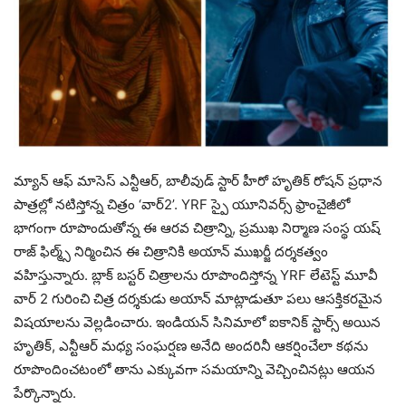
మ్యాన్ ఆఫ్ మాసెస్ ఎన్టీఆర్, బాలీవుడ్ స్టార్ హీరో హృతిక్ రోషన్ ప్రధాన
పాత్రల్లో నటిస్తోన్న చిత్రం ‘వార్2’. YRF స్పై యూనివర్స్‌ ఫ్రాంచైజీలో
భాగంగా రూపొందుతోన్న ఈ ఆరవ చిత్రాన్ని, ప్రముఖ నిర్మాణ సంస్థ యష్
రాజ్ ఫిల్మ్స్ నిర్మించిన ఈ చిత్రానికి అయాన్ ముఖర్జీ దర్శకత్వం
వహిస్తున్నారు. బ్లాక్ బస్టర్ చిత్రాలను రూపొందిస్తోన్న YRF లేటెస్ట్ మూవీ
వార్ 2 గురించి చిత్ర దర్శకుడు అయాన్ మాట్లాడుతూ పలు ఆసక్తికరమైన
విషయాలను వెల్లడించారు. ఇండియన్ సినిమాలో ఐకానిక్ స్టార్స్ అయిన
హృతిక్, ఎన్టీఆర్ మధ్య సంఘర్షణ అనేది అందరినీ ఆకర్షించేలా కథను
రూపొందించటంలో తాను ఎక్కువగా సమయాన్ని వెచ్చించినట్లు ఆయన
పేర్కొన్నారు.