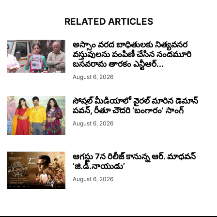
RELATED ARTICLES
అస్సాం వరద బాధితులకు నిత్యవసర
వస్తువులను పంపిణీ చేసిన నందమూరి
బసవరామ తారకం ఎన్టీఆర్...
August 6, 2026
సోషల్ మీడియాలో వైరల్ మారిన డెమాన్
పవన్, రీతూ చౌదరి ‘బంగారం’ సాంగ్
August 6, 2026
ఆగస్టు 7న రిలీజ్ కానున్న ఆర్‌. మాధవన్‌
‘జి.డి.నాయుడు’
August 6, 2026