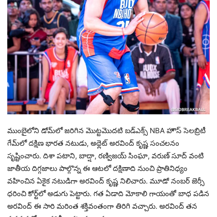
ముంబైలోని డోమ్‌లో జరిగిన మొట్టమొదటి బడ్‌ఎక్స్ NBA హౌస్ సెలబ్రిటీ
గేమ్‌లో దక్షిణ భారత నటుడు, అథ్లెట్ అరవింద్ కృష్ణ సంచలనం
సృష్టించారు. దిశా పటాని, బాద్షా, రణ్విజయ్ సింఘా, వరుణ్ సూద్ వంటి
జాతీయ దిగ్గజాలు పాల్గొన్న ఈ ఆటలో దక్షిణాది నుంచి ప్రాతినిధ్యం
వహించిన ఏకైక నటుడిగా అరవింద్ కృష్ణ నిలిచారు. మూడో నంబర్ జెర్సీ
ధరించి కోర్ట్‌లో అడుగు పెట్టారు. గత ఏడాది మోకాలి గాయంతో బాధ పడిన
అరవింద్ ఈ సారి మరింత శక్తివంతంగా తిరిగి వచ్చారు. అరవింద్ తన