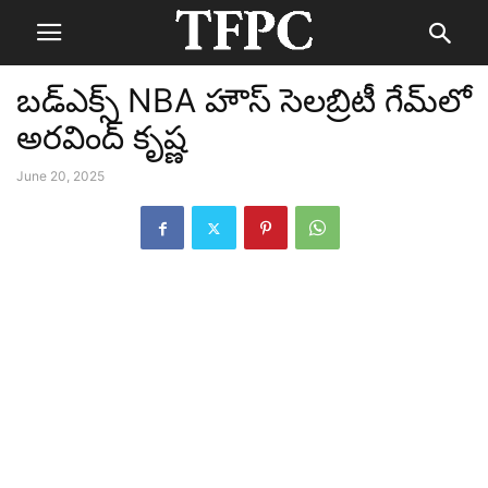
బడ్‌ఎక్స్ NBA హౌస్ సెలబ్రిటీ గేమ్‌లో
అరవింద్ కృష్ణ
June 20, 2025