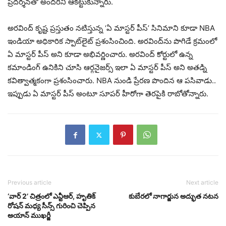
ప్రదర్శనతో అందరినీ ఆకట్టుకున్నారు.
అరవింద్ కృష్ట ప్రస్తుతం నటిస్తున్న ‘ఏ మాస్టర్ పీస్’ సినిమాని కూడా NBA
ఇండియా అధికారిక స్పాట్‌లైట్ ప్రశంసించింది. అరవింద్‌ను పొగిడే క్రమంలో
ఏ మాస్టర్ పీస్ అని కూడా అభివర్ణించారు. అరవింద్ కోర్టులో ఉన్న
కమాండింగ్ ఉనికిని చూసి ఆర్గనైజర్స్ ఇలా ఏ మాస్టర్ పీస్ అని అతడ్ని
కవిత్వాత్మకంగా ప్రశంసించారు. NBA నుండి ప్రేరణ పొందిన ఆ పసివాడు..
ఇప్పుడు ఏ మాస్టర్ పీస్ అంటూ సూపర్ హీరోగా తెరపైకి రాబోతోన్నారు.
Previous article
Next article
‘వార్ 2’ చిత్రంలో ఎన్టీఆర్, హృతిక్
కుబేరలో నాగార్జున అద్భుత నటన
రోషన్ మధ్య సీన్స్ గురించి చెప్పిన
అయాన్ ముఖర్జీ