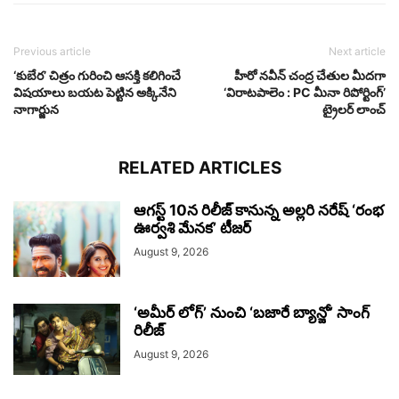
Previous article
Next article
‘కుబేర’ చిత్రం గురించి ఆసక్తి కలిగించే
హీరో నవీన్ చంద్ర చేతుల మీదగా
విషయాలు బయట పెట్టిన అక్కినేని
‘విరాటపాలెం : PC మీనా రిపోర్టింగ్’
నాగార్జున
ట్రైలర్ లాంచ్
RELATED ARTICLES
ఆగస్ట్ 10న రిలీజ్ కానున్న అల్లరి నరేష్ ‘రంభ
ఊర్వశి మేనక’ టీజర్
August 9, 2026
‘అమీర్ లోగ్’ నుంచి ‘బజారే బ్యాన్జో’ సాంగ్
రిలీజ్
August 9, 2026