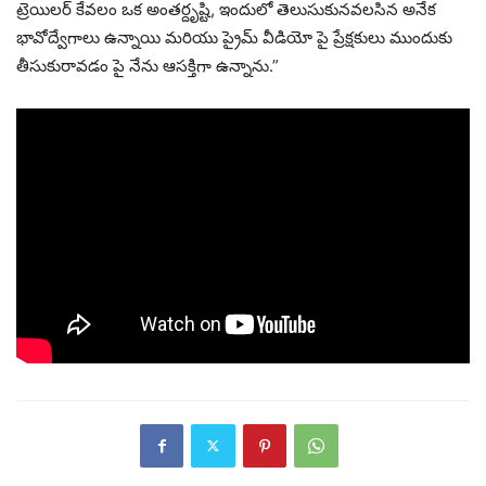
ట్రెయిలర్ కేవలం ఒక అంతర్దృష్టి, ఇందులో తెలుసుకునవలసిన అనేక
భావోద్వేగాలు ఉన్నాయి మరియు ప్రైమ్ వీడియో పై ప్రేక్షకులు ముందుకు
తీసుకురావడం పై నేను ఆసక్తిగా ఉన్నాను.”