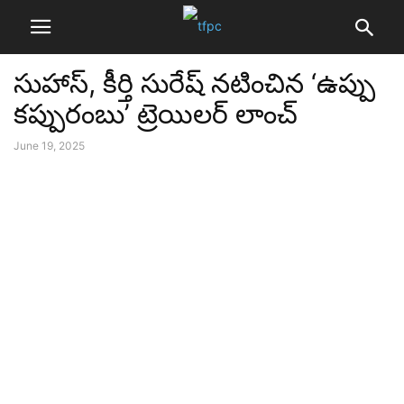
సుహాస్, కీర్తి సురేష్ నటించిన ‘ఉప్పు
కప్పురంబు’ ట్రెయిలర్ లాంచ్
June 19, 2025