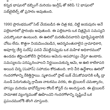
కన్నడ భాషలలో డబ్బింగ్ మరియు ఇంగ్లీష్ తో కలిపి 12 భాషలలో
సబ్‎టైటిల్స్ తో ప్రసారం అవుతుంది.
1990 ప్రారంభములో సెట్ చేయబడిన ఈ చిత్ర కథ, చిట్టి జయపురం అనే
పల్లెటూరిలో ప్రారంభం అవుతుంది. ఈ పల్లెటూరు ఒక చిత్రమైన సమస్యని
ఎదుర్కొంటూ ఉంటుంది. ఈ ఊరిలో మరణించినవారిని పూడ్చిపెట్టటానికి
చోటు లేదు. కొత్తగా నియమించబడిన, ఆదర్శవంతురాలైన గ్రామాధికారి,
అపూర్వ (కీర్తి సురేష్) పదవి చేపట్టినప్పుడు ఒక మహిళ అధికారములో
ఉండడం జీర్ణించుకోలేని స్థానికులు ఆమెను అపహాస్యం చేస్తూ ఉంటారు.
సమస్యలను పరిష్కరించాలని నిర్ణయించుకున్న ఆమె, ఆ ఊరి కాటికాపరి
అయిన చిన్న (సుహాస్) సహాయం కోరుతుంది. కాని వీరి ఉద్దేశాలు ఊరిలో
గందరగోళాన్ని రేకెత్తిస్తాయి. స్మశానంలో స్లాట్ బుక్ చేసుకోవడానికి లక్కీ డ్రా
నుండి పెరుగుతున్న గ్రామీణ నాటకము వరకు, ఈ ట్రెయిలర్ చమత్కారం,
హాస్యం మరియు భావోద్వేగాల రోలర్ కోస్టర్ ను అందిస్తుంది. ఈ ట్రెయిలర్
సామాజిక వ్యంగ్యముతో ఊహించని గందరగోళాన్ని సృష్టించే ఒక
ప్రపంచములోకి తొంగి చూస్తుంది.