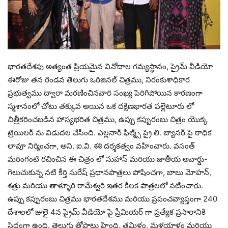
భారతదేశపు అత్యంత ప్రియమైన వినోదాల గమ్యస్థానం, ప్రైమ్ వీడియో
ఈరోజు తన రెండవ తెలుగు ఒరిజినల్ చిత్రము, నిరంకుశాధికార
ప్రభుత్వము ద్వారా మరణించినవారి సంఖ్య పెరిగిపోయిన కారణంగా
స్మశానంలో చోటు తక్కువ అయిన ఒక దక్షిణభారత పల్లెటూరు లో
చిత్రీకరించబడిన హాస్యభరిత చిత్రము, ఉప్పు కప్పురంబు చిత్రం యొక్క
ట్రెయిలర్ ను విడుదల చేసింది. ఎల్లనార్ ఫిల్మ్స్ ప్రై లి. బ్యానర్ పై రాధిక
లావూ నిర్మించగా, అని. ఐ.వి. శశి దర్శకత్వం వహించారు. వసంత్
మరింగంటి రచించిన ఈ చిత్రం లో సుహాస్ మరియు జాతీయ అవార్డు-
గెలుచుకున్న నటి కీర్తి సురేష్ ప్రధానపాత్రలు పోషించగా, బాబు మోహన్,
శత్రు మరియు తాళ్ళూరి రామేశ్వరి ఇతర కీలక పాత్రలలో నటించారు.
ఉప్పు కప్పురంబు చిత్రము భారతదేశము మరియు ప్రపంచవ్యాప్తంగా 240
దేశాలలో జులై 4న ప్రైమ్ వీడియో పై ప్రీమియర్ గా ప్రత్యేక ప్రసారానికి
సిద్ధంగా ఉంది. తెలుగు తోపాటు హింది, తమిళం, మళయాళం మరియు