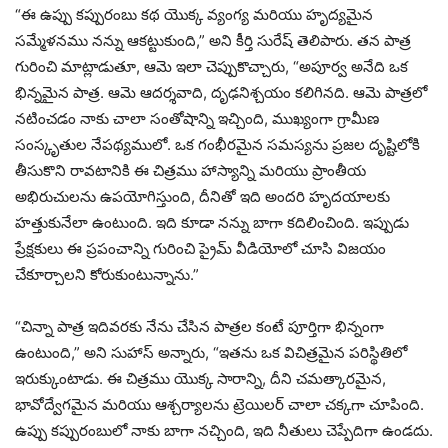
“ఈ ఉప్పు కప్పురంబు కథ యొక్క వ్యంగ్య మరియు హృద్యమైన
సమ్మేళనము నన్ను ఆకట్టుకుంది,” అని కీర్తి సురేష్ తెలిపారు. తన పాత్ర
గురించి మాట్లాడుతూ, ఆమె ఇలా చెప్పుకొచ్చారు, “అపూర్వ అనేది ఒక
భిన్నమైన పాత్ర. ఆమె ఆదర్శవాది, దృఢనిశ్చయం కలిగినది. ఆమె పాత్రలో
నటించడం నాకు చాలా సంతోషాన్ని ఇచ్చింది, ముఖ్యంగా గ్రామీణ
సంస్కృతుల నేపథ్యములో. ఒక గంభీరమైన సమస్యను ప్రజల దృష్టిలోకి
తీసుకొని రావటానికి ఈ చిత్రము హాస్యాన్ని మరియు ప్రాంతీయ
అభిరుచులను ఉపయోగిస్తుంది, దీనితో ఇది అందరి హృదయాలకు
హత్తుకునేలా ఉంటుంది. ఇది కూడా నన్ను బాగా కదిలించింది. ఇప్పుడు
ప్రేక్షకులు ఈ ప్రపంచాన్ని గురించి ప్రైమ్ వీడియోలో చూసి విజయం
చేకూర్చాలని కోరుకుంటున్నాను.”
“చిన్నా పాత్ర ఇదివరకు నేను చేసిన పాత్రల కంటే పూర్తిగా భిన్నంగా
ఉంటుంది,” అని సుహాస్ అన్నారు, “ఇతను ఒక విచిత్రమైన పరిస్థితిలో
ఇరుక్కుంటాడు. ఈ చిత్రము యొక్క సారాన్ని, దీని చమత్కారమైన,
భావోద్వేగమైన మరియు ఆశ్చర్యాలను ట్రెయిలర్ చాలా చక్కగా చూపింది.
ఉప్పు కప్పురంబులో నాకు బాగా నచ్చింది, ఇది నీతులు చెప్పేదిగా ఉండదు.