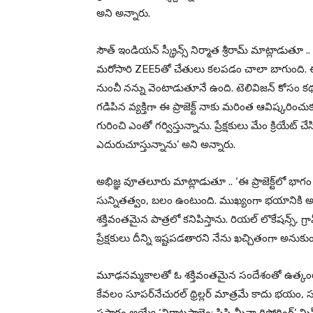
అని అన్నారు.
సౌత్ ఇండియన్ స్క్రీన్స్ నిర్మాత శ్రీరామ్ మాట్లాడుతూ .
మరోసారి ZEE5తో చేతులు కలపడం చాలా బాగుంది. ఈ కథ
నుంచీ నన్ను వెంటాడుతూనే ఉంది. టెలివిజన్ కోసం 
గడిపిన వ్యక్తిగా ఈ ప్రాజెక్ట్ నాకు మరింత ఆవిష్కరి
గురించి ఎంతో గర్విస్తున్నాను. ప్రేక్షకులు మేం క్రియేట్
ఎదురుచూస్తున్నాను’ అని అన్నారు.
అభిజ్ఞ వూతలూరు మాట్లాడుతూ .. ‘ఈ ప్రాజెక్ట్‌లో 
సున్నితత్వం, బలం ఉంటుంది. ముఖ్యంగా భయానికి అనుక
శక్తివంతమైన పాత్రలో కనిపిస్తాను. రియల్ లొకేషన్స్,
ప్రేక్షకులు దీన్ని ఇష్టపడతారని నేను ఖచ్చితంగా అనుక
మూఢనమ్మకాలతో ఓ శక్తివంతమైన సందేశంతో ఉత్కంఠ భరి
కేవలం సూపర్‌నేచురల్ థ్రిల్లర్ మాత్రమే కాదు భయం,