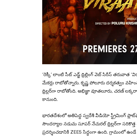
‘రెక్కీ’ లాంటి సీట్ ఎడ్జ్ థ్రిల్లింగ్ వెబ్ సిరీస్ తరువాత
మేకర్లు రాబోతోన్నారు. కృష్ణ పోలూరు దర్శకత్వం వహించ
థ్రిల్లర్‌గా రాబోతోంది. అభిజ్ఞా వూతలూరు, చరణ్ లక
కానుంది.
భారతదేశంలో అతిపెద్ద స్వదేశీ వీడియో స్ట్రీమింగ్ ప్ల
సౌందర్యాల నడుమ సూపర్ నేచురల్ థ్రిల్లర్‌గా సరికొత్త 
ప్రదర్శించడానికి ZEE5 సిద్ధంగా ఉంది. గ్రామంలో ఉండే రహస