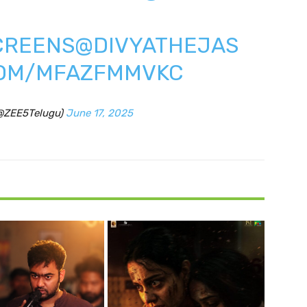
CREENS
@DIVYATHEJAS
COM/MFAZFMMVKC
(@ZEE5Telugu)
June 17, 2025