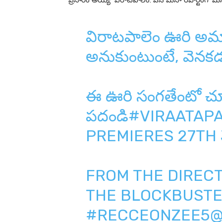
ప్రసారం అయ్యే ‘విరాటపాలెం: పిసి మీనా రిపోర్టింగ్’ మి
విరాటపాలెం ఊరి అమ్మ
అనుకుంటుంటే, వెనకడ
ఈ ఊరి సంగతేంటో చూద
పదండి
#VIRAATAP
PREMIERES 27TH
FROM THE DIREC
THE BLOCKBUST
#RECCEONZEE5
@