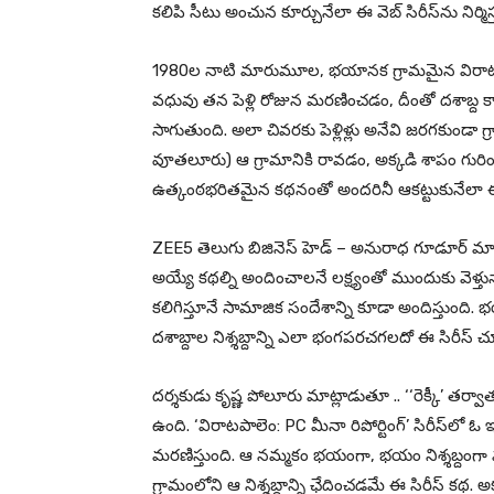
కలిపి సీటు అంచున కూర్చునేలా ఈ వెబ్ సిరీస్‌ను నిర్మిస్
1980ల నాటి మారుమూల, భయానక గ్రామమైన విరాటపాలె
వధువు తన పెళ్లి రోజున మరణించడం, దీంతో దశాబ
సాగుతుంది. అలా చివరకు పెళ్లిళ్లు అనేవి జరగకుండా గ
వూతలూరు) ఆ గ్రామానికి రావడం, అక్కడి శాపం గురి
ఉత్కంఠభరితమైన కథనంతో అందరినీ ఆకట్టుకునేలా ఈ
ZEE5 తెలుగు బిజినెస్ హెడ్ – అనురాధ గూడూర్ మాట్లా
అయ్యే కథల్ని అందించాలనే లక్ష్యంతో ముందుకు వెళ్తున
కలిగిస్తూనే సామాజిక సందేశాన్ని కూడా అందిస్తుంది
దశాబ్దాల నిశ్శబ్దాన్ని ఎలా భంగపరచగలదో ఈ సిరీస్ చూప
దర్శకుడు కృష్ణ పోలూరు మాట్లాడుతూ .. ‘‘రెక్కీ’ 
ఉంది. ‘విరాటపాలెం: PC మీనా రిపోర్టింగ్’ సిరీస్‌లో ఓ 
మరణిస్తుంది. ఆ నమ్మకం భయంగా, భయం నిశ్శబ్దంగా 
గ్రామంలోని ఆ నిశ్శబ్దాన్ని ఛేదించడమే ఈ సిరీస్ కథ. అ