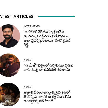
ATEST ARTICLES
INTERVIEWS
‘అగధ’లో నెగెటివ్ పాత్ర అనేది
ఉండదు, పరిస్థితుల వల్లే పాత్రలు
అలా ప్రవర్తిస్తుంటాయి : హీరో శ్రవణ్
రెడ్డి
NEWS
“ది మేజ్” చిత్రంతో దర్శకుడిగా ప్రతిభ
చాటనున్న డా. రవికిరణ్ గడలాయ్
NEWS
అజ్ఞాత వీరుల అద్భుతమైన కథతో
తెరకెక్కిన ‘భారత్ భాగ్య విధాత’ను
అందిస్తోన్న జీ5 హిందీ