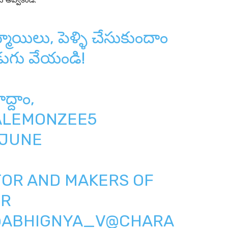
స్ అవ్వకండి.
ాయిలు, పెళ్ళి చేసుకుందాం
ుగు వేయండి!
్దాం,
ALEMONZEE5
 JUNE
TOR AND MAKERS OF
ER
ABHIGNYA_V
@CHARA