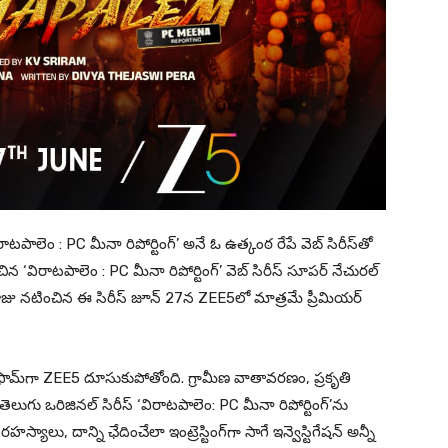
 ‘విరాటపాలెం : PC మీనా రిపోర్టింగ్’ అనే ఓ ఉత్కంఠ రేపే వెబ్ సిరీస్‌తో
ిన ‘విరాటపాలెం : PC మీనా రిపోర్టింగ్’ వెబ్ సిరీస్ సూపర్ నేచురల్
్కరాజు నటించిన ఈ సిరీస్ జూన్ 27న ZEE5లో మాత్రమే ప్రీమియర్
ాట్‌ఫామ్‌‌గా ZEE5 దూసుకుపోతోంది. గ్రామీణ వాతావరణం, ప్రకృతి
తెలుగు ఒరిజినల్ సిరీస్ ‘విరాటపాలెం: PC మీనా రిపోర్టింగ్’ను
్యాలు, దాన్ని ఛేదించేలా ఇంట్రెస్టింగ్‌గా సాగే ఇన్వెస్టిగేషన్ అన్నీ