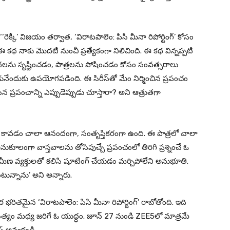
. ‘‘రెక్కీ’ విజయం తర్వాత, ‘విరాటపాలెం: పిసి మీనా రిపోర్టింగ్’ కోసం
 నాకు మొదటి నుంచీ ప్రత్యేకంగా నిలిచింది. ఈ కథ విన్నప్పటి
కథలను సృష్టించడం, పాత్రలను పోషించడం కోసం సంవత్సరాలు
ంచుకునేందుకు ఉపయోగపడింది. ఈ సిరీస్‌తో మేం నిర్మించిన ప్రపంచం
 చేసిన ప్రపంచాన్ని ఎప్పుడెప్పుడు చూస్తారా? అని ఆత్రుతగా
భాగం కావడం చాలా ఆనందంగా, సంతృప్తికరంగా ఉంది. ఈ పాత్రలో చాలా
ూలంగా వాస్తవాలను తోసిపుచ్చే ప్రపంచంలో తిరిగి ప్రశ్నించే ఓ
 గ్రామీణ వ్యక్తులతో కలిసి షూటింగ్ చేయడం మర్చిపోలేని అనుభూతి.
ుంటున్నాను’ అని అన్నారు.
తమైన ‘విరాటపాలెం: పిసి మీనా రిపోర్టింగ్’ రాబోతోంది. ఇది
 సత్యం మధ్య జరిగే ఓ యుద్ధం. జూన్ 27 నుండి ZEE5లో మాత్రమే