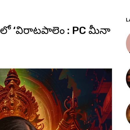
L
లో ‘విరాటపాలెం : PC మీనా