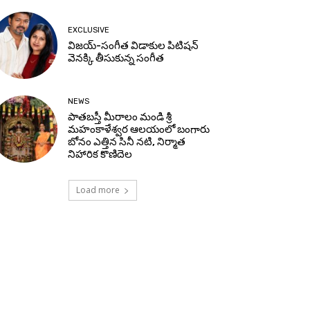
EXCLUSIVE
విజయ్-సంగీత విడాకుల పిటిషన్
వెనక్కి తీసుకున్న సంగీత
NEWS
పాతబస్తీ మీరాలం మండి శ్రీ
మహంకాళేశ్వర ఆలయంలో బంగారు
బోనం ఎత్తిన సినీ నటి, నిర్మాత
నిహారిక కొణిదెల
Load more