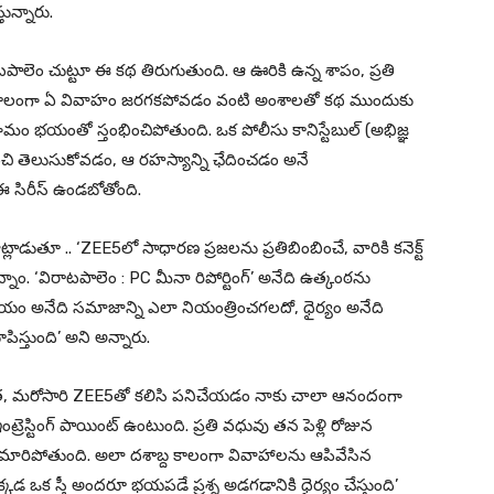
తున్నారు.
ం చుట్టూ ఈ కథ తిరుగుతుంది. ఆ ఊరికి ఉన్న శాపం, ప్రతి
్ద కాలంగా ఏ వివాహం జరగకపోవడం వంటి అంశాలతో కథ ముందుకు
్రామం భయంతో స్తంభించిపోతుంది. ఒక పోలీసు కానిస్టేబుల్ (అభిజ్ఞ
ంచి తెలుసుకోవడం, ఆ రహస్యాన్ని ఛేదించడం అనే
 సిరీస్ ఉండబోతోంది.
డుతూ .. ‘ZEE5లో సాధారణ ప్రజలను ప్రతిబింబించే, వారికి కనెక్ట్
్నాం. ‘విరాటపాలెం : PC మీనా రిపోర్టింగ్’ అనేది ఉత్కంఠను
. భయం అనేది సమాజాన్ని ఎలా నియంత్రించగలదో, ధైర్యం అనేది
ిస్తుంది’ అని అన్నారు.
తర్వాత, మరోసారి ZEE5తో కలిసి పనిచేయడం నాకు చాలా ఆనందంగా
ఇంట్రెస్టింగ్ పాయింట్ ఉంటుంది. ప్రతి వధువు తన పెళ్లి రోజున
మారిపోతుంది. అలా దశాబ్ద కాలంగా వివాహాలను ఆపివేసిన
క్కడ ఒక స్త్రీ అందరూ భయపడే ప్రశ్న అడగడానికి ధైర్యం చేస్తుంది’