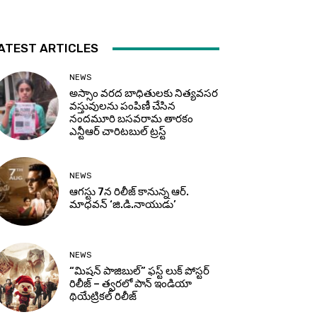
ATEST ARTICLES
NEWS
అస్సాం వరద బాధితులకు నిత్యవసర
వస్తువులను పంపిణీ చేసిన
నందమూరి బసవరామ తారకం
ఎన్టీఆర్ చారిటబుల్ ట్రస్ట్
NEWS
ఆగస్టు 7న రిలీజ్ కానున్న ఆర్‌.
మాధవన్‌ ‘జి.డి.నాయుడు’
NEWS
“మిషన్ పాజిబుల్” ఫస్ట్ లుక్ పోస్టర్
రిలీజ్ – త్వరలో పాన్ ఇండియా
థియేట్రికల్ రిలీజ్