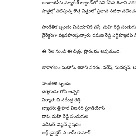
అంబాజీపేట మ్యారేజ్ బ్యాండ్‌లో పనిచేసిన శివాని 
పాత్రల్లో నటిస్తున్న కొత్త చిత్రంలో ప్రధాన నటిగా నటించ
సాంకేతిక బృందం విషయానికి వస్తే, మహి రెడ్డి పండుగుల
డైరెక్టర్‌గా వ్యవహరిస్తున్నారు. రమణ రెడ్డి ఎగ్జిక్యూటివ
ఈ నెల నుండి ఈ చిత్రం ప్రారంభం అవుతుంది.
తారాగణం: సుహాస్, శివాని నగరం, నరేష్, సుదర్శన్, అ
సాంకేతిక బృందం:
దర్శకుడు: గోపి అచ్చర
నిర్మాత: బి నరేంద్ర రెడ్డి
బ్యానర్: త్రిశూల్ విజనరీ స్టూడియోస్
డాప్: మహి రెడ్డి పండుగుల
ఎడిటర్: విప్లవ్ నైషడం
ఆర్ట్ డైరెక్టర్: ఎ రామ్ కుమార్