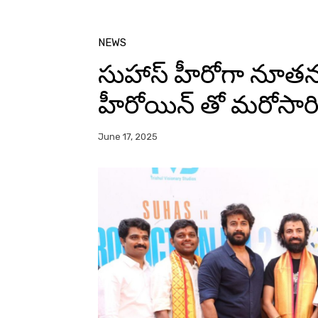
NEWS
సుహాస్ హీరోగా నూతన 
హీరోయిన్ తో మరోసార
June 17, 2025