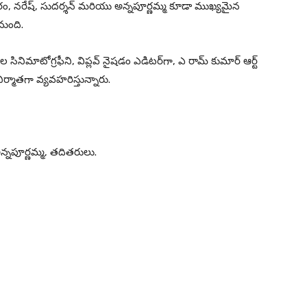
నగరం, నరేష్, సుదర్శన్ మరియు అన్నపూర్ణమ్మ కూడా ముఖ్యమైన
నుంది.
 సినిమాటోగ్రఫీని, విప్లవ్ నైషడం ఎడిటర్‌గా, ఎ రామ్ కుమార్ ఆర్ట్
్ నిర్మాతగా వ్యవహరిస్తున్నారు.
న్నపూర్ణమ్మ, తదితరులు.