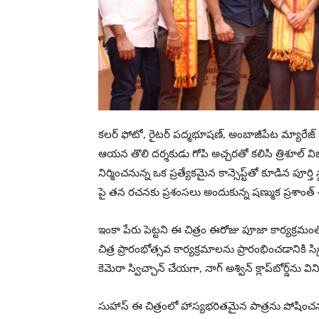
కలర్ ఫోటో, రైటర్ పద్మభూషణ్, అంబాజీపేట మ్యారేజ్ 
ఆయన తొలి దర్శకుడు గోపి అచ్చరతో కలిసి త్రిశూల్ విజనరీ
నిర్మించనున్న ఒక ప్రత్యేకమైన కాన్సెప్ట్‌తో కూడిన పూ
పై తన రచనకు ప్రశంసలు అందుకున్న షణ్ముక ప్రశాంత్ 
ఇంకా పేరు పెట్టని ఈ చిత్రం ఈరోజు పూజా కార్యక్రమం
చిత్ర ప్రారంభోత్సవ కార్యక్రమాలను ప్రారంభించడానికి స్
కెమెరా స్విచ్చాన్ చేయగా, నాగ్ అశ్విన్ క్లాప్‌బోర్డ్‌
సుహాస్ ఈ చిత్రంలో హాస్యభరితమైన పాత్రను పోషి