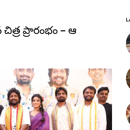
L
చిత్ర ప్రారంభం – ఆ
ి