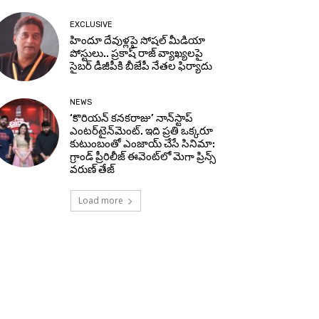
EXCLUSIVE
హిందూ దేవుళ్లపై సోషల్ మీడియా
పోస్టులు.. ప్రకాష్ రాజ్ వ్యాఖ్యలపై
సైబర్ డీజీపీకి బీజేపీ నేతల ఫిర్యాదు
NEWS
‘కొరియన్ కనకరాజు’ నాన్‌స్టాప్
ఎంటర్‌టైన్‌మెంట్. ఇది ప్రతి ఒక్కరూ
కుటుంబంతో ఎంజాయ్ చేసే సినిమా:
గ్రాండ్ ప్రీరిలీజ్ ఈవెంట్‌లో మెగా ప్రిన్స్
వరుణ్ తేజ్
Load more