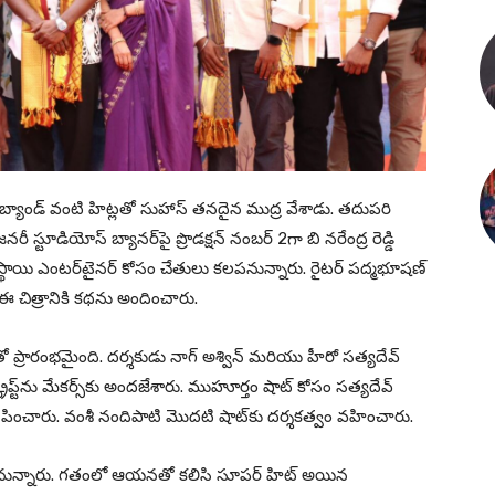
బ్యాండ్ వంటి హిట్లతో సుహాస్ తనదైన ముద్ర వేశాడు. తదుపరి
 స్టూడియోస్ బ్యానర్‌పై ప్రొడక్షన్ నంబర్ 2గా బి నరేంద్ర రెడ్డి
ర్తి స్థాయి ఎంటర్‌టైనర్ కోసం చేతులు కలపనున్నారు. రైటర్ పద్మభూషణ్
ఈ చిత్రానికి కథను అందించారు.
తో ప్రారంభమైంది. దర్శకుడు నాగ్ అశ్విన్ మరియు హీరో సత్యదేవ్
క్రిప్ట్‌ను మేకర్స్‌కు అందజేశారు. ముహూర్తం షాట్ కోసం సత్యదేవ్
ను వినిపించారు. వంశీ నందిపాటి మొదటి షాట్‌కు దర్శకత్వం వహించారు.
ంచనున్నారు. గతంలో ఆయనతో కలిసి సూపర్ హిట్ అయిన