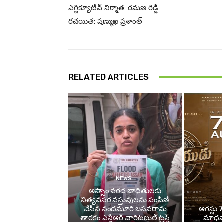
ఎగ్జిక్యూటివ్ నిర్మాత: రమణ రెడ్డి
రచయిత: షణ్ముఖ ప్రశాంత్
RELATED ARTICLES
NEWS
అస్సాం వరద బాధితులకు
నిత్యవసర వస్తువులను పంపిణీ
చేసిన నందమూరి బసవరామ
ఆగస్టు 7
తారకం ఎన్టీఆర్ చారిటబుల్ ట్రస్ట్
మాధవన