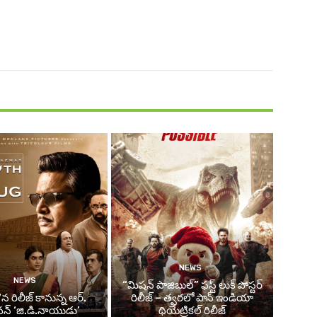
NEWS
NEWS
“మిషన్ పాజిబుల్” ఫస్ట్ లుక్ పోస్టర్
న రిలీజ్ కానున్న ఆర్‌.
రిలీజ్ – త్వరలో పాన్ ఇండియా
్‌ ‘జి.డి.నాయుడు’
థియేట్రికల్ రిలీజ్