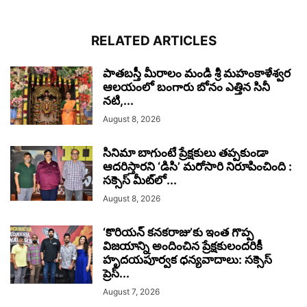
RELATED ARTICLES
పాతబస్తీ మీరాలం మండి శ్రీ మహంకాళేశ్వర
ఆలయంలో బంగారు బోనం ఎత్తిన సినీ
నటి,...
August 8, 2026
సినిమా బాగుంటే ప్రేక్షకులు తప్పకుండా
ఆదరిస్తారని ‘డిసి’ మరోసారి నిరూపించింది :
సక్సెస్ మీట్‌లో...
August 8, 2026
‘కొరియన్ కనకరాజు’కు ఇంత గొప్ప
విజయాన్ని అందించిన ప్రేక్షకులందరికీ
హృదయపూర్వక ధన్యవాదాలు: సక్సెస్
ప్రెస్...
August 7, 2026