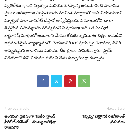
వ్యతిరేకంగా, ఇది వ్యంగ్యం మరియు హాస్యాన్ని ఉపయోగించి సాధారణ
ప్రజలు అసాధారణ పరిస్థితులను పరిమిత మార్గాలతో కానీ విడదీయరాని
స్ఫూర్తితో ఎలా నావిగేట్ చేస్తారో అన్వేషిస్తుంది. సమాజంలోని చాలా
తీవ్రమైన సమస్యలను పరిష్కరించే విషయంగా ఇది ఒక సింపుల్
కార్టూనిష్ మార్గంలో ఉండాలని మేము కోరుకున్నాము. ఈ చిత్రం కామెడీని
అర్థవంతమైన వ్యాఖ్యానంతో చేయడానికి ఒక ప్రయత్నం చేశామూ, దీనికి
అద్భుతమైన తారాగణం మరియు టీం ప్రాణం పోసుకున్నారు. ప్రైమ్
వీడియోలో దీని విడుదల గురించి నేను ఉత్సాహంగా ఉన్నాను.
Previous article
Next article
అంగరంగ వైభవంగా ‘కుబేర’ గ్రాండ్
‘కన్నప్ప’ చిత్రానికి రజినీకాంత్
ప్రీరిలీజ్ ఈవెంట్ – ముఖ్య అతిధిగా
ప్రశంసలు
రాజమౌళి