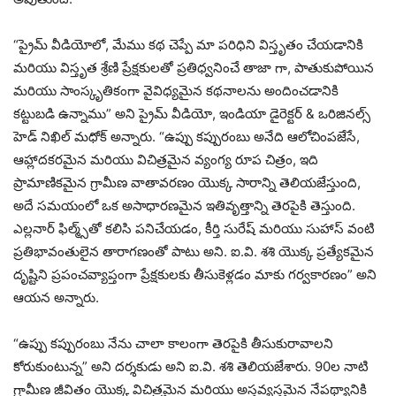
“ప్రైమ్ వీడియోలో, మేము కథ చెప్పే మా పరిధిని విస్తృతం చేయడానికి
మరియు విస్తృత శ్రేణి ప్రేక్షకులతో ప్రతిధ్వనించే తాజా గా, పాతుకుపోయిన
మరియు సాంస్కృతికంగా వైవిధ్యమైన కథనాలను అందించడానికి
కట్టుబడి ఉన్నాము” అని ప్రైమ్ వీడియో, ఇండియా డైరెక్టర్ & ఒరిజినల్స్
హెడ్ నిఖిల్ మధోక్ అన్నారు. “ఉప్పు కప్పురంబు అనేది ఆలోచింపజేసే,
ఆహ్లాదకరమైన మరియు విచిత్రమైన వ్యంగ్య రూప చిత్రం, ఇది
ప్రామాణికమైన గ్రామీణ వాతావరణం యొక్క సారాన్ని తెలియజేస్తుంది,
అదే సమయంలో ఒక అసాధారణమైన ఇతివృత్తాన్ని తెరపైకి తెస్తుంది.
ఎల్లనార్ ఫిల్మ్స్‌తో కలిసి పనిచేయడం, కీర్తి సురేష్ మరియు సుహాస్ వంటి
ప్రతిభావంతులైన తారాగణంతో పాటు అని. ఐ.వి. శశి యొక్క ప్రత్యేకమైన
దృష్టిని ప్రపంచవ్యాప్తంగా ప్రేక్షకులకు తీసుకెళ్లడం మాకు గర్వకారణం” అని
ఆయన అన్నారు.
“ఉప్పు కప్పురంబు నేను చాలా కాలంగా తెరపైకి తీసుకురావాలని
కోరుకుంటున్న” అని దర్శకుడు అని ఐ.వి. శశి తెలియజేశారు. 90ల నాటి
గ్రామీణ జీవితం యొక్క విచిత్రమైన మరియు అస్తవ్యస్తమైన నేపథ్యానికి