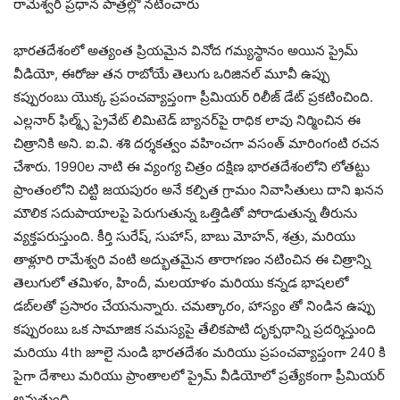
రామేశ్వరి ప్రధాన పాత్రల్లో నటించారు
భారతదేశంలో అత్యంత ప్రియమైన వినోద గమ్యస్థానం అయిన ప్రైమ్
వీడియో, ఈరోజు తన రాబోయే తెలుగు ఒరిజినల్ మూవీ ఉప్పు
కప్పురంబు యొక్క ప్రపంచవ్యాప్తంగా ప్రీమియర్ రిలీజ్ డేట్ ప్రకటించింది.
ఎల్లనార్ ఫిల్మ్స్ ప్రైవేట్ లిమిటెడ్ బ్యానర్‌పై రాధిక లావు నిర్మించిన ఈ
చిత్రానికి అని. ఐ.వి. శశి దర్శకత్వం వహించగా వసంత్ మారింగంటి రచన
చేశారు. 1990ల నాటి ఈ వ్యంగ్య చిత్రం దక్షిణ భారతదేశంలోని లోతట్టు
ప్రాంతంలోని చిట్టి జయపురం అనే కల్పిత గ్రామం నివాసితులు దాని ఖనన
మౌలిక సదుపాయాలపై పెరుగుతున్న ఒత్తిడితో పోరాడుతున్న తీరును
వ్యక్తపరుస్తుంది. కీర్తి సురేష్, సుహాస్, బాబు మోహన్, శత్రు, మరియు
తాళ్లూరి రామేశ్వరి వంటి అద్భుతమైన తారాగణం నటించిన ఈ చిత్రాన్ని
తెలుగులో తమిళం, హిందీ, మలయాళం మరియు కన్నడ భాషలలో
డబ్‌లతో ప్రసారం చేయనున్నారు. చమత్కారం, హాస్యం తో నిండిన ఉప్పు
కప్పురంబు ఒక సామాజిక సమస్యపై తేలికపాటి దృక్పథాన్ని ప్రదర్శిస్తుంది
మరియు 4th జూలై నుండి భారతదేశం మరియు ప్రపంచవ్యాప్తంగా 240 కి
పైగా దేశాలు మరియు ప్రాంతాలలో ప్రైమ్ వీడియోలో ప్రత్యేకంగా ప్రీమియర్
అవుతుంది.