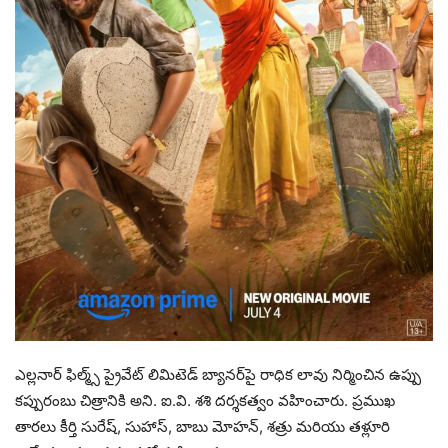
ఎల్లనార్ ఫిల్మ్స్ ప్రైవేట్ లిమిటెడ్ బ్యానర్‌పై రాధిక లావు నిర్మించిన ఉప్పు
కప్పురంబు చిత్రానికి అని. ఐ.వి. శశి దర్శకత్వం వహించారు. ప్రముఖ
తారలు కీర్తి సురేష్, సుహాస్, బాబు మోహన్, శత్రు మరియు తళ్లూరి